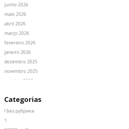
junho 2026
maio 2026
abril 2026
março 2026
fevereiro 2026
janeiro 2026
dezembro 2025
novembro 2025
outubro 2025
setembro 2025
Categorias
agosto 2025
julho 2025
! Без рубрики
junho 2025
1
maio 2025