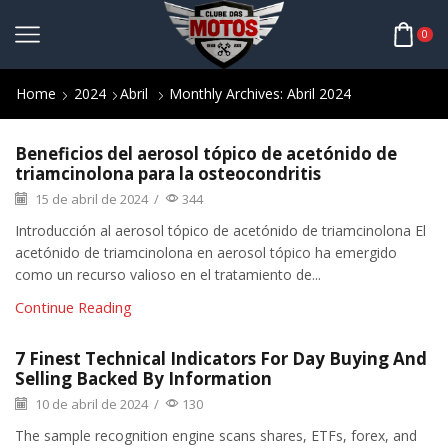
0
Home
2024
Abril
Monthly Archives: Abril 2024
Beneficios del aerosol tópico de acetónido de
triamcinolona para la osteocondritis
15 de abril de 2024
/
344
Introducción al aerosol tópico de acetónido de triamcinolona El
acetónido de triamcinolona en aerosol tópico ha emergido
como un recurso valioso en el tratamiento de...
Continue Reading
7 Finest Technical Indicators For Day Buying And
Selling Backed By Information
10 de abril de 2024
/
130
The sample recognition engine scans shares, ETFs, forex, and