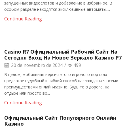
запущенных видеослотов и добавление в избранное. В
особом разделе находятся эксклюзивные автоматы,...
Continue Reading
Casino R7 Официальный Рабочий Сайт На
Сегодня Вход На Новое Зеркало Казино Р7
20 de novembro de 2024
/
499
В целом, мобильная версия этого игрового портала
предлагает удобный и гибкий способ наслаждаться всеми
преимуществами онлайн-казино. Будь то в дороге, на
отдыхе или просто во...
Continue Reading
Официальный Сайт Популярного Онлайн
Казино