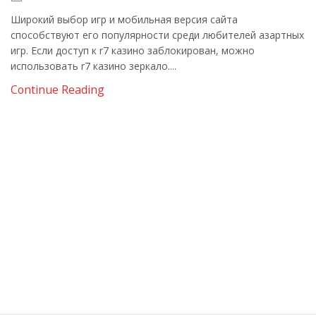
Широкий выбор игр и мобильная версия сайта
способствуют его популярности среди любителей азартных
игр. Если доступ к r7 казино заблокирован, можно
использовать r7 казино зеркало....
Continue Reading