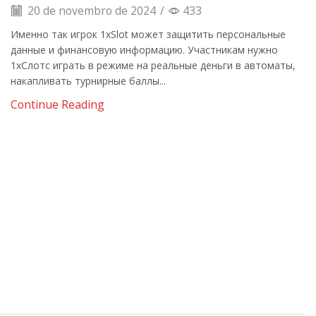
20 de novembro de 2024
/
433
Именно так игрок 1xSlot может защитить персональные
данные и финансовую информацию. Участникам нужно
1xСлотс играть в режиме на реальные деньги в автоматы,
накапливать турнирные баллы...
Continue Reading