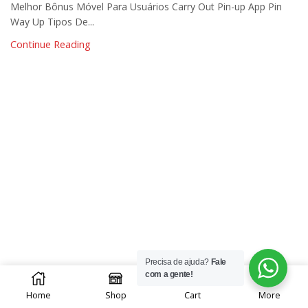
Melhor Bônus Móvel Para Usuários Carry Out Pin-up App Pin
Way Up Tipos De...
Continue Reading
Precisa de ajuda?
Fale
0
com a gente!
Home
Shop
Cart
More