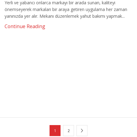
Yerli ve yabancı onlarca markayı bir arada sunan, kaliteyi
önemseyerek markaları bir araya getiren uygulama her zaman
yanınızda yer alır. Mekanı düzenlemek yahut bakımı yapmak...
Continue Reading
1
2