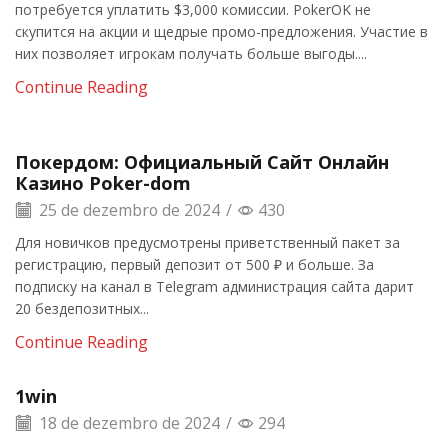
потребуется уплатить $3,000 комиссии. PokerOK не
скупится на акции и щедрые промо-предложения. Участие в
них позволяет игрокам получать больше выгоды....
Continue Reading
Покердом: Официальный Сайт Онлайн
Казино Poker-dom
25 de dezembro de 2024
/
430
Для новичков предусмотрены приветственный пакет за
регистрацию, первый депозит от 500 ₽ и больше. За
подписку на канал в Telegram администрация сайта дарит
20 бездепозитных...
Continue Reading
1win
18 de dezembro de 2024
/
294