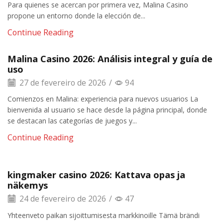
Para quienes se acercan por primera vez, Malina Casino
propone un entorno donde la elección de...
Continue Reading
Malina Casino 2026: Análisis integral y guía de
uso
27 de fevereiro de 2026
/
94
Comienzos en Malina: experiencia para nuevos usuarios La
bienvenida al usuario se hace desde la página principal, donde
se destacan las categorías de juegos y...
Continue Reading
kingmaker casino 2026: Kattava opas ja
näkemys
24 de fevereiro de 2026
/
47
Yhteenveto paikan sijoittumisesta markkinoille Tämä brändi