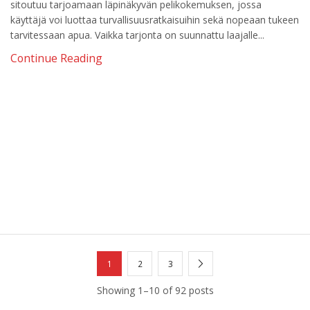
sitoutuu tarjoamaan läpinäkyvän pelikokemuksen, jossa
käyttäjä voi luottaa turvallisuusratkaisuihin sekä nopeaan tukeen
tarvitessaan apua. Vaikka tarjonta on suunnattu laajalle...
Continue Reading
1
2
3
Showing 1–10 of 92 posts