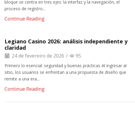
bloque se centra en tres ejes: la interfaz y la navegación, el
proceso de registro...
Continue Reading
Legiano Casino 2026: análisis independiente y
claridad
24 de fevereiro de 2026
/
95
Primero lo esencial: seguridad y buenas prácticas Al ingresar al
sitio, los usuarios se enfrentan a una propuesta de diseño que
remite a una era...
Continue Reading