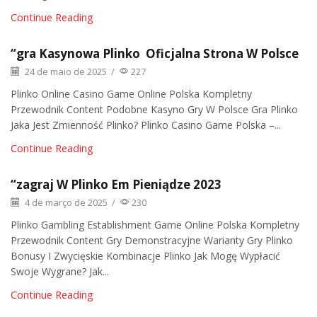
Continue Reading
“gra Kasynowa Plinko ️ Oficjalna Strona W Polsce
24 de maio de 2025
/
227
Plinko Online Casino Game Online Polska Kompletny
Przewodnik Content Podobne Kasyno Gry W Polsce Gra Plinko
Jaka Jest Zmienność Plinko? Plinko Casino Game Polska –...
Continue Reading
“zagraj W Plinko Em Pieniądze 2023
4 de março de 2025
/
230
Plinko Gambling Establishment Game Online Polska Kompletny
Przewodnik Content Gry Demonstracyjne Warianty Gry Plinko
Bonusy I Zwycięskie Kombinacje Plinko Jak Mogę Wypłacić
Swoje Wygrane? Jak...
Continue Reading