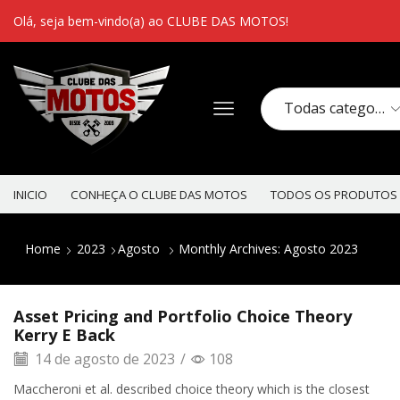
Olá, seja bem-vindo(a) ao CLUBE DAS MOTOS!
INICIO
CONHEÇA O CLUBE DAS MOTOS
TODOS OS PRODUTOS
Home
2023
Agosto
Monthly Archives: Agosto 2023
Asset Pricing and Portfolio Choice Theory
Kerry E Back
14 de agosto de 2023
/
108
Maccheroni et al. described choice theory which is the closest