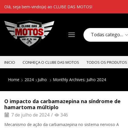
Olá, seja bem-vindo(a) ao CLUBE DAS MOTOS!
INICIO
CONHEÇA O CLUBE DAS MOTOS
TODOS OS PRODUTOS
Home
2024
Julho
Monthly Archives: Julho 2024
O impacto da carbamazepina na síndrome de
hamartoma múltiplo
7 de julho de 2024
/
346
Mecanismo de ação da carbamazepina no sistema nervoso A