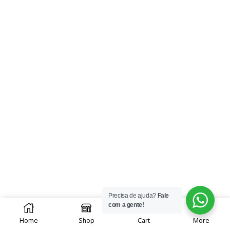
Precisa de ajuda?
Fale
0
com a gente!
Home
Shop
Cart
More