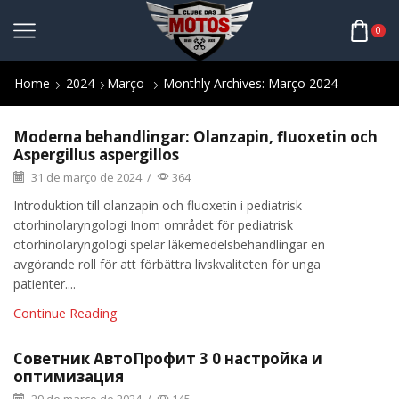
0
Home
2024
Março
Monthly Archives: Março 2024
Moderna behandlingar: Olanzapin, fluoxetin och
Aspergillus aspergillos
31 de março de 2024
/
364
Introduktion till olanzapin och fluoxetin i pediatrisk
otorhinolaryngologi Inom området för pediatrisk
otorhinolaryngologi spelar läkemedelsbehandlingar en
avgörande roll för att förbättra livskvaliteten för unga
patienter....
Continue Reading
Советник АвтоПрофит 3 0 настройка и
оптимизация