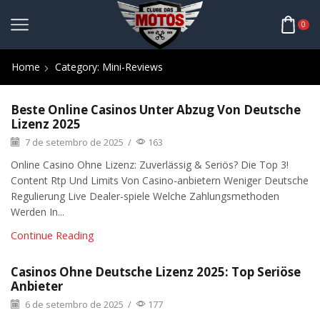
0
Home
Category: Mini-Reviews
Beste Online Casinos Unter Abzug Von Deutsche
Lizenz 2025
7 de setembro de 2025
/
163
Online Casino Ohne Lizenz: Zuverlässig & Seriös? Die Top 3!
Content Rtp Und Limits Von Casino-anbietern Weniger Deutsche
Regulierung Live Dealer-spiele Welche Zahlungsmethoden
Werden In...
Continue Reading
Casinos Ohne Deutsche Lizenz 2025: Top Seriöse
Anbieter
6 de setembro de 2025
/
177