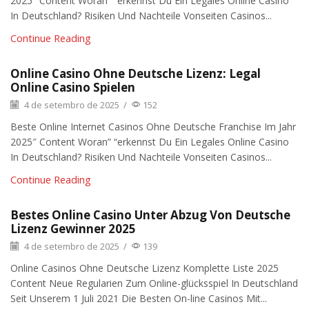
2025″ Content Woran” “erkennst Du Ein Legales Online Casino
In Deutschland? Risiken Und Nachteile Vonseiten Casinos...
Continue Reading
Online Casino Ohne Deutsche Lizenz: Legal
Online Casino Spielen
4 de setembro de 2025
/
152
Beste Online Internet Casinos Ohne Deutsche Franchise Im Jahr
2025″ Content Woran” “erkennst Du Ein Legales Online Casino
In Deutschland? Risiken Und Nachteile Vonseiten Casinos...
Continue Reading
Bestes Online Casino Unter Abzug Von Deutsche
Lizenz Gewinner 2025
4 de setembro de 2025
/
139
Online Casinos Ohne Deutsche Lizenz Komplette Liste 2025
Content Neue Regularien Zum Online-glücksspiel In Deutschland
Seit Unserem 1 Juli 2021 Die Besten On-line Casinos Mit...