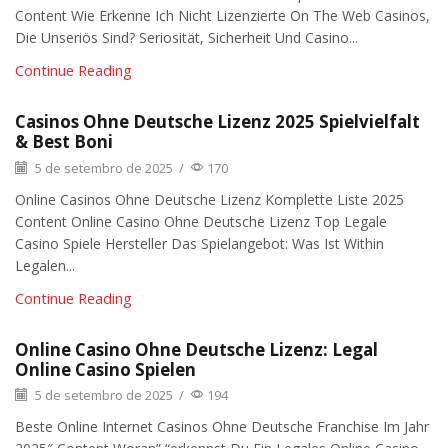
Content Wie Erkenne Ich Nicht Lizenzierte On The Web Casinos,
Die Unseriös Sind? Seriosität, Sicherheit Und Casino...
Continue Reading
Casinos Ohne Deutsche Lizenz 2025 Spielvielfalt
& Best Boni
5 de setembro de 2025
/
170
Online Casinos Ohne Deutsche Lizenz Komplette Liste 2025
Content Online Casino Ohne Deutsche Lizenz Top Legale
Casino Spiele Hersteller Das Spielangebot: Was Ist Within
Legalen...
Continue Reading
Online Casino Ohne Deutsche Lizenz: Legal
Online Casino Spielen
5 de setembro de 2025
/
194
Beste Online Internet Casinos Ohne Deutsche Franchise Im Jahr