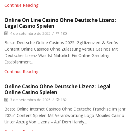
Continue Reading
Online On Line Casino Ohne Deutsche Lizenz:
Legal Casino Spielen
4 de setembro de 2025
/
180
Beste Deutsche Online Casinos 2025: Ggl-lizenziert & Seriös
Content Online Casinos Ohne Zulassung Versus Casinos Mit
Deutscher Lizenz Was Ist Natürlich Ein Online Gambling
Establishment...
Continue Reading
Online Casino Ohne Deutsche Lizenz: Legal
Online Casino Spielen
3 de setembro de 2025
/
182
Beste Online Internet Casinos Ohne Deutsche Franchise Im Jahr
2025″ Content Spielen Mit Verantwortung Logo Mobiles Casino
Unter Abzug Von Lizenz – Auf Dem Handy...