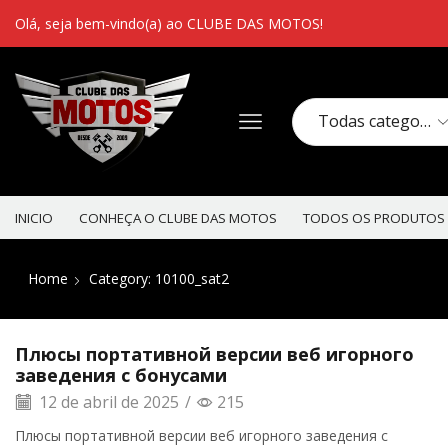
Olá, seja bem-vindo(a) ao CLUBE DAS MOTOS!
INICIO
CONHEÇA O CLUBE DAS MOTOS
TODOS OS PRODUTOS
Home
Category: 10100_sat2
Плюсы портативной версии веб игорного
заведения с бонусами
12 de abril de 2025
/
215
Плюсы портативной версии веб игорного заведения с