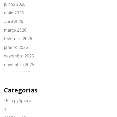
junho 2026
maio 2026
abril 2026
março 2026
fevereiro 2026
janeiro 2026
dezembro 2025
novembro 2025
outubro 2025
setembro 2025
Categorias
agosto 2025
julho 2025
! Без рубрики
junho 2025
1
maio 2025