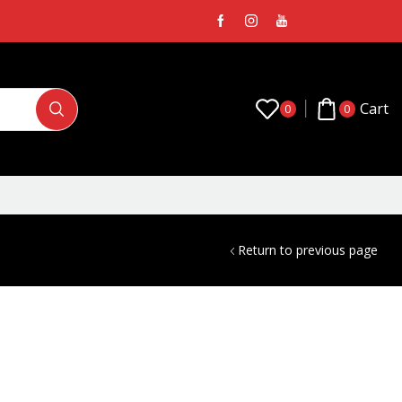
Cart
0
0
Return to previous page