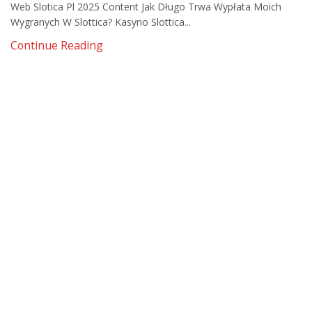
Web Slotica Pl 2025 Content Jak Długo Trwa Wypłata Moich
Wygranych W Slottica? Kasyno Slottica...
Continue Reading