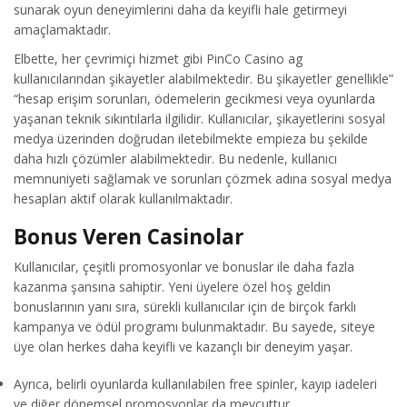
sunarak oyun deneyimlerini daha da keyifli hale getirmeyi
amaçlamaktadır.
Elbette, her çevrimiçi hizmet gibi PinCo Casino ag
kullanıcılarından şikayetler alabilmektedir. Bu şikayetler genellikle”
“hesap erişim sorunları, ödemelerin gecikmesi veya oyunlarda
yaşanan teknik sıkıntılarla ilgilidir. Kullanıcılar, şikayetlerini sosyal
medya üzerinden doğrudan iletebilmekte empieza bu şekilde
daha hızlı çözümler alabilmektedir. Bu nedenle, kullanıcı
memnuniyeti sağlamak ve sorunları çözmek adına sosyal medya
hesapları aktif olarak kullanılmaktadır.
Bonus Veren Casinolar
Kullanıcılar, çeşitli promosyonlar ve bonuslar ile daha fazla
kazanma şansına sahiptir. Yeni üyelere özel hoş geldin
bonuslarının yanı sıra, sürekli kullanıcılar için de birçok farklı
kampanya ve ödül programı bulunmaktadır. Bu sayede, siteye
üye olan herkes daha keyifli ve kazançlı bir deneyim yaşar.
Ayrıca, belirli oyunlarda kullanılabilen free spinler, kayıp iadeleri
ve diğer dönemsel promosyonlar da mevcuttur.