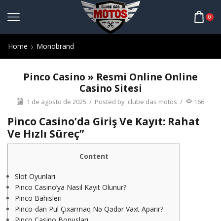
0
Home
Monobrand
Pinco Casino » Resmi Online Online
Casino Sitesi
1 de agosto de 2025
/
Posted by
clube das motos
/
166
Pinco Casino’da Giriş Ve Kayıt: Rahat
Ve Hızlı Süreç”
Content
Slot Oyunları
Pinco Casino’ya Nasıl Kayıt Olunur?
Pinco Bahisleri
Pinco-dan Pul Çıxarmaq Nə Qədər Vaxt Aparır?
Pinсo Casino Bonusları