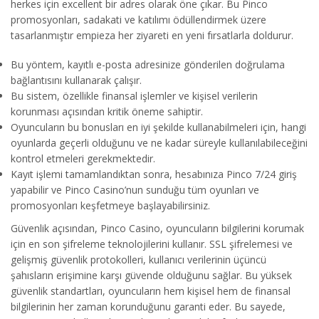
herkes için excellent bir adres olarak öne çıkar. Bu Pinco
promosyonları, sadakati ve katılımı ödüllendirmek üzere
tasarlanmıştır empieza her ziyareti en yeni fırsatlarla doldurur.
Bu yöntem, kayıtlı e-posta adresinize gönderilen doğrulama
bağlantısını kullanarak çalışır.
Bu sistem, özellikle finansal işlemler ve kişisel verilerin
korunması açısından kritik öneme sahiptir.
Oyuncuların bu bonusları en iyi şekilde kullanabilmeleri için, hangi
oyunlarda geçerli olduğunu ve ne kadar süreyle kullanılabileceğini
kontrol etmeleri gerekmektedir.
Kayıt işlemi tamamlandıktan sonra, hesabınıza Pinco 7/24 giriş
yapabilir ve Pinco Casino’nun sunduğu tüm oyunları ve
promosyonları keşfetmeye başlayabilirsiniz.
Güvenlik açısından, Pinco Casino, oyuncuların bilgilerini korumak
için en son şifreleme teknolojilerini kullanır. SSL şifrelemesi ve
gelişmiş güvenlik protokolleri, kullanıcı verilerinin üçüncü
şahısların erişimine karşı güvende olduğunu sağlar. Bu yüksek
güvenlik standartları, oyuncuların hem kişisel hem de finansal
bilgilerinin her zaman korunduğunu garanti eder. Bu sayede,