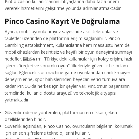
PinCo casino kullanıcılarının ihtiyaçlarına daha fazla önem
vererek hizmetlerini geliştirme yolunda adımlar atmaktadır.
Pinco Casino Kayıt Ve Doğrulama
Ayrıca, mobil uyumlu arayüz sayesinde akıllı telefonlar ve
tabletler üzerinden de platforma erişim sağlanabilir. PinCo
Gambling establishment, kullanıcılarına hem masaüstü hem de
mobil cihazlardan kesintisiz ve keyifli bir oyun deneyimi sunmayı
hedefler. 🎰💰🔥rm, Türkiye’deki kullanıcılar için kolay erişim, hızlı
işlem süreçleri ve sorumlu oyun” “ilkeleriyle güvenilir bir ortam
sağlar. Eğlenceli slot machine game oyunlarından canlı krupiyer
deneyimlerine, spor bahislerinden heyecan verici turnuvalara
kadar PINCO’da herkes için bir şeyler var. PinCo’nun başarısının
temelinde, kullanıcı dostu arayüzü ve teknolojik altyapısı
yatmaktadır.
Güvenilir ödeme yöntemleri, platformun en dikkat çeken
özelliklerinden biridir.
Güvenlik açısından, Pinco Casino, oyuncuların bilgilerini korumak
için en son şifreleme teknolojilerini kullanır.