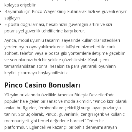
kolayca erişebilir.
Başlamak için Pinco Wager Girişi kullanarak hızlı ve güvenli erişim
sağlayın.
E-posta doğrulaması, hesabınızın güvenliğini artırır ve sizi
potansiyel güvenlik tehditlerine karşı korur.
Ayrıca, mobil uyumlu tasarımı sayesinde kullanıcılar istedikleri
yerden oyun oynayabilmektedir. Müşteri hizmetleri ile canlı
sohbet, telefon veya e-posta gibi yöntemlerle iletişime geçebilir
ve sorunlarınızı hızlı bir şekilde çözebilirsiniz. Kayıt işlemi
tamamlandıktan sonra, hesabınıza para yatırarak oyunların
keyfini çıkarmaya başlayabilirsiniz.
Pinсo Casino Bonusları
Yüzyılın ortalarında özellikle Amerika Birleşik Devletleri’nde
popüler hale gelen bir sanat ve moda akımıdır. “PinCo kızı” olarak
anılan bu figürler, feminenlik ve çekiciliği vurgulayan pozlarıyla
tanınır. Sonuç olarak, PinCo, güvenilirlik, zengin içerik ve kullanıcı
memnuniyeti gibi temel değerlerle hareket” “eden bir
platformdur. Eğlenceli ve kazançlı bir bahis deneyimi arayan