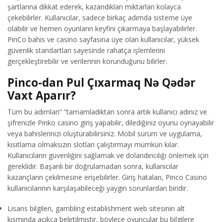
şartlarına dikkat ederek, kazandıkları miktarları kolayca
çekebilirler. Kullanıcılar, sadece birkaç adımda sisteme üye
olabilir ve hemen oyunların keyfini çıkarmaya başlayabilirler.
PinCo bahis ve casino sayfasına üye olan kullanıcılar, yüksek
güvenlik standartları sayesinde rahatça işlemlerini
gerçekleştirebilir ve verilerinin korunduğunu bilirler.
Pinco-dan Pul Çıxarmaq Nə Qədər
Vaxt Aparır?
Tüm bu adımları” “tamamladıktan sonra artık kullanıcı adınız ve
şifrenizle Pinko casino giriş yapabilir, dilediğiniz oyunu oynayabilir
veya bahislerinizi oluşturabilirsiniz. Mobil sürüm ve uygulama,
kısıtlama olmaksızın slotları çalıştırmayı mümkün kılar.
Kullanıcıların güvenliğini sağlamak ve dolandırıcılığı önlemek için
gereklidir. Başarılı bir doğrulamadan sonra, kullanıcılar
kazançların çekilmesine erişebilirler. Giriş hataları, Pinco Casino
kullanıcılarının karşılaşabileceği yaygın sorunlardan biridir.
Lisans bilgileri, gambling establishment web sitesinin alt
kısmında açıkça belirtilmiştir, böylece oyuncular bu bilgilere