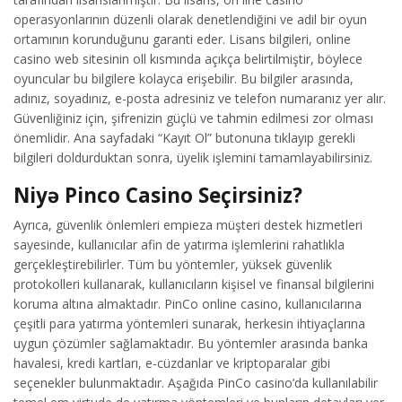
operasyonlarının düzenli olarak denetlendiğini ve adil bir oyun
ortamının korunduğunu garanti eder. Lisans bilgileri, online
casino web sitesinin oll kısmında açıkça belirtilmiştir, böylece
oyuncular bu bilgilere kolayca erişebilir. Bu bilgiler arasında,
adınız, soyadınız, e-posta adresiniz ve telefon numaranız yer alır.
Güvenliğiniz için, şifrenizin güçlü ve tahmin edilmesi zor olması
önemlidir. Ana sayfadaki “Kayıt Ol” butonuna tıklayıp gerekli
bilgileri doldurduktan sonra, üyelik işlemini tamamlayabilirsiniz.
Niyə Pinco Casino Seçirsiniz?
Ayrıca, güvenlik önlemleri empieza müşteri destek hizmetleri
sayesinde, kullanıcılar afin de yatırma işlemlerini rahatlıkla
gerçekleştirebilirler. Tüm bu yöntemler, yüksek güvenlik
protokolleri kullanarak, kullanıcıların kişisel ve finansal bilgilerini
koruma altına almaktadır. PinCo online casino, kullanıcılarına
çeşitli para yatırma yöntemleri sunarak, herkesin ihtiyaçlarına
uygun çözümler sağlamaktadır. Bu yöntemler arasında banka
havalesi, kredi kartları, e-cüzdanlar ve kriptoparalar gibi
seçenekler bulunmaktadır. Aşağıda PinCo casino’da kullanılabilir