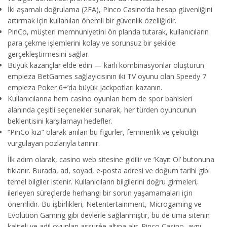
İki aşamalı doğrulama (2FA), Pinco Casino’da hesap güvenliğini
artırmak için kullanılan önemli bir güvenlik özelliğidir.
PinCo, müşteri memnuniyetini ön planda tutarak, kullanıcıların
para çekme işlemlerini kolay ve sorunsuz bir şekilde
gerçekleştirmesini sağlar.
Büyük kazançlar elde edin — karlı kombinasyonlar oluşturun
empieza BetGames sağlayıcısının iki TV oyunu olan Speedy 7
empieza Poker 6+’da büyük jackpotları kazanın.
Kullanıcılarına hem casino oyunları hem de spor bahisleri
alanında çeşitli seçenekler sunarak, her türden oyuncunun
beklentisini karşılamayı hedefler.
“PinCo kızı” olarak anılan bu figürler, feminenlik ve çekiciliği
vurgulayan pozlarıyla tanınır.
İlk adım olarak, casino web sitesine gidilir ve ‘Kayıt Ol’ butonuna
tıklanır. Burada, ad, soyad, e-posta adresi ve doğum tarihi gibi
temel bilgiler istenir. Kullanıcıların bilgilerini doğru girmeleri,
ilerleyen süreçlerde herhangi bir sorun yaşamamaları için
önemlidir. Bu işbirlikleri, Netentertainment, Microgaming ve
Evolution Gaming gibi devlerle sağlanmıştır, bu de uma sitenin
kaliteli ve adil oyunları assurée altına alır. Pinco Casino, aynı