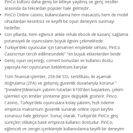
PinCo kültürü daha geniş bir kitleye yayılmış ve genç nesiller
arasında da tekrardan popüler hale gelmiştir.
PinCo Online casino, kullanıcılarına hem masaüstü hem de mobil
cihazlardan kesintisiz ve keyifli bir oyun deneyimi sunmayı
hedefler.
Son yıllarda, hem eğlence ankle rehab ebook de kazanç sağlama
potansiyeli ile oyuncuların büyük ilgisini çekmektedir.
Türkiye’deki oyuncular için tamamen erişilebilir olması, PinCo
Casino’nun tercih edilmesindeki” “en büyük etkenlerden biridir.
Geniş oyun seçeneği, cömert bonusları ve kullanıcı dostu
yapısıyla her oyuncunun beklentisini karşılar.
Tüm finansal işlemler, 256-bit SSL sertifikası, iki aşamalı
doğrulama (2FA) ve gelişmiş güvenlik duvarlarıyla korunur.”
“[newline]Minimum yatırım tutarları ₺100’den başlarken, çekim
işlemleri için limitler yönteme göre değişiklik gösterir. Pinco
Casino, Türkiye’deki oyunculara kolay yatırım, hızlı ödeme
empieza maksimum güvenlik sunarak online oyun keyfini
sorunsuz hale getiriyor. Sonuç olarak, Türkiye’de PinCo giriş
süreçleri oldukça basit empieza kullanıcı dostudur. PinCo,
eğlenceli ve zengin içerikleriyle kullanıcılarına keyifli bir deneyim