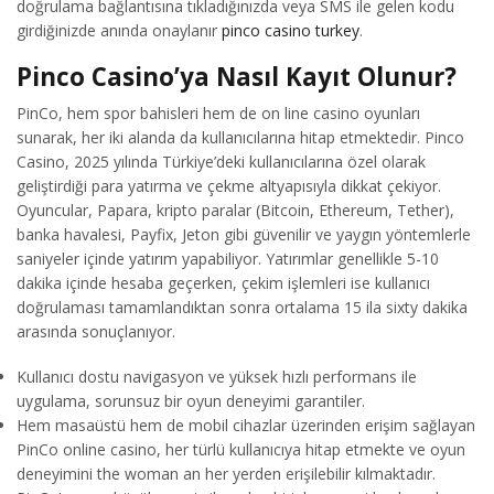
doğrulama bağlantısına tıkladığınızda veya SMS ile gelen kodu
girdiğinizde anında onaylanır
pinco casino turkey
.
Pinco Casino’ya Nasıl Kayıt Olunur?
PinCo, hem spor bahisleri hem de on line casino oyunları
sunarak, her iki alanda da kullanıcılarına hitap etmektedir. Pinco
Casino, 2025 yılında Türkiye’deki kullanıcılarına özel olarak
geliştirdiği para yatırma ve çekme altyapısıyla dikkat çekiyor.
Oyuncular, Papara, kripto paralar (Bitcoin, Ethereum, Tether),
banka havalesi, Payfix, Jeton gibi güvenilir ve yaygın yöntemlerle
saniyeler içinde yatırım yapabiliyor. Yatırımlar genellikle 5-10
dakika içinde hesaba geçerken, çekim işlemleri ise kullanıcı
doğrulaması tamamlandıktan sonra ortalama 15 ila sixty dakika
arasında sonuçlanıyor.
Kullanıcı dostu navigasyon ve yüksek hızlı performans ile
uygulama, sorunsuz bir oyun deneyimi garantiler.
Hem masaüstü hem de mobil cihazlar üzerinden erişim sağlayan
PinCo online casino, her türlü kullanıcıya hitap etmekte ve oyun
deneyimini the woman an her yerden erişilebilir kılmaktadır.