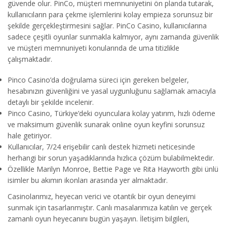
güvende olur. PinCo, müşteri memnuniyetini ön planda tutarak,
kullanıcıların para çekme işlemlerini kolay empieza sorunsuz bir
şekilde gerçekleştirmesini sağlar. PinCo Casino, kullanıcılarına
sadece çeşitli oyunlar sunmakla kalmıyor, aynı zamanda güvenlik
ve müşteri memnuniyeti konularında de uma titizlikle
çalışmaktadır.
Pinco Casino’da doğrulama süreci için gereken belgeler,
hesabınızın güvenliğini ve yasal uygunluğunu sağlamak amacıyla
detaylı bir şekilde incelenir.
Pinco Casino, Türkiye’deki oyunculara kolay yatırım, hızlı ödeme
ve maksimum güvenlik sunarak online oyun keyfini sorunsuz
hale getiriyor.
Kullanıcılar, 7/24 erişebilir canlı destek hizmeti neticesinde
herhangi bir sorun yaşadıklarında hızlıca çözüm bulabilmektedir.
Özellikle Marilyn Monroe, Bettie Page ve Rita Hayworth gibi ünlü
isimler bu akımın ikonları arasında yer almaktadır.
Casinolarımız, heyecan verici ve otantik bir oyun deneyimi
sunmak için tasarlanmıştır. Canlı masalarımıza katılın ve gerçek
zamanlı oyun heyecanını bugün yaşayın. İletişim bilgileri,