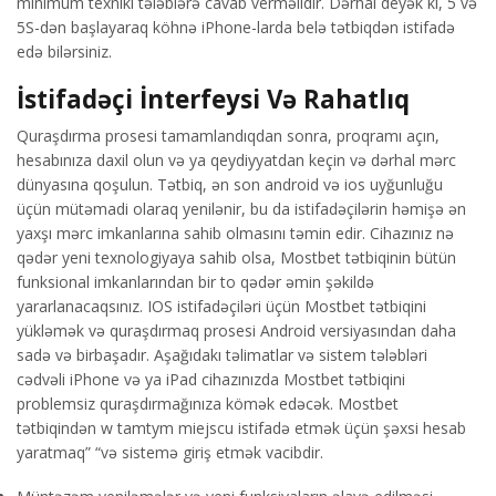
minimum texniki tələblərə cavab verməlidir. Dərhal deyək ki, 5 və
5S-dən başlayaraq köhnə iPhone-larda belə tətbiqdən istifadə
edə bilərsiniz.
İstifadəçi İnterfeysi Və Rahatlıq
Quraşdırma prosesi tamamlandıqdan sonra, proqramı açın,
hesabınıza daxil olun və ya qeydiyyatdan keçin və dərhal mərc
dünyasına qoşulun. Tətbiq, ən son android və ios uyğunluğu
üçün mütəmadi olaraq yenilənir, bu da istifadəçilərin həmişə ən
yaxşı mərc imkanlarına sahib olmasını təmin edir. Cihazınız nə
qədər yeni texnologiyaya sahib olsa, Mostbet tətbiqinin bütün
funksional imkanlarından bir to qədər əmin şəkildə
yararlanacaqsınız. IOS istifadəçiləri üçün Mostbet tətbiqini
yükləmək və quraşdırmaq prosesi Android versiyasından daha
sadə və birbaşadır. Aşağıdakı təlimatlar və sistem tələbləri
cədvəli iPhone və ya iPad cihazınızda Mostbet tətbiqini
problemsiz quraşdırmağınıza kömək edəcək. Mostbet
tətbiqindən w tamtym miejscu istifadə etmək üçün şəxsi hesab
yaratmaq” “və sistemə giriş etmək vacibdir.