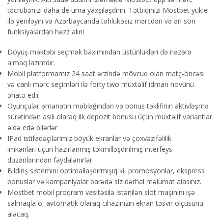
təcrübənizi daha de uma yaxşılaşdırın. Tətbiqinizi Mostbet yükle
ilə yeniləyin və Azərbaycanda təhlükəsiz mərcdən və ən son
funksiyalardan həzz alın!
Döyüş məktəbi seçmək baxımından üstünlükləri də nəzərə
almaq lazımdır.
Mobil platformamız 24 saat ərzində mövcud olan matç-öncəsi
və canlı mərc seçimləri ilə forty two müxtəlif idman növünü
əhatə edir.
Oyunçular əmanətin məbləğindən və bonus təklifinin aktivləşmə
sürətindən asılı olaraq ilk depozit bonusu üçün müxtəlif variantlar
əldə edə bilərlər.
IPad istifadəçilərimiz böyük ekranlar və çoxvəzifəlilik
imkanları üçün hazırlanmış təkmilləşdirilmiş interfeys
düzənlərindən faydalanırlar.
Bildiriş sistemini optimallaşdırmışıq ki, promosyonlar, ekspress
bonuslar və kampaniyalar barədə siz dərhal məlumat alasınız.
Mostbet mobil proqram vasitəsilə istənilən slot maşınını işə
salmaqla o, avtomatik olaraq cihazınızın ekran təsvir ölçüsünü
alacaq.