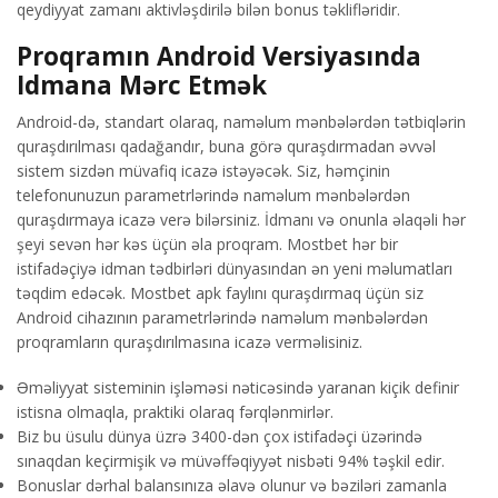
qeydiyyat zamanı aktivləşdirilə bilən bonus təklifləridir.
Proqramın Android Versiyasında
Idmana Mərc Etmək
Android-də, standart olaraq, naməlum mənbələrdən tətbiqlərin
quraşdırılması qadağandır, buna görə quraşdırmadan əvvəl
sistem sizdən müvafiq icazə istəyəcək. Siz, həmçinin
telefonunuzun parametrlərində naməlum mənbələrdən
quraşdırmaya icazə verə bilərsiniz. İdmanı və onunla əlaqəli hər
şeyi sevən hər kəs üçün əla proqram. Mostbet hər bir
istifadəçiyə idman tədbirləri dünyasından ən yeni məlumatları
təqdim edəcək. Mostbet apk faylını quraşdırmaq üçün siz
Android cihazının parametrlərində naməlum mənbələrdən
proqramların quraşdırılmasına icazə verməlisiniz.
Əməliyyat sisteminin işləməsi nəticəsində yaranan kiçik definir
istisna olmaqla, praktiki olaraq fərqlənmirlər.
Biz bu üsulu dünya üzrə 3400-dən çox istifadəçi üzərində
sınaqdan keçirmişik və müvəffəqiyyət nisbəti 94% təşkil edir.
Bonuslar dərhal balansınıza əlavə olunur və bəziləri zamanla