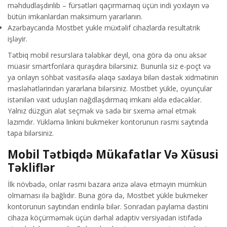
məhdudlaşdırılıb – fürsətləri qaçırmamaq üçün indi yoxlayın və
bütün imkanlardan maksimum yararlanın.
Azərbaycanda Mostbet yukle müxtəlif cihazlarda resultatrik
işləyir.
Tətbiq mobil resurslara tələbkar deyil, ona görə də onu əksər
müasir smartfonlara quraşdıra bilərsiniz. Bununla siz e-poçt və
ya onlayn söhbət vasitəsilə əlaqə saxlaya bilən dəstək xidmətinin
məsləhətlərindən yararlana bilərsiniz. Mostbet yükle, oyunçular
istənilən vaxt uduşları nağdlaşdırmaq imkanı əldə edəcəklər.
Yalnız düzgün alət seçmək və sadə bir sxemə əməl etmək
lazımdır. Yükləmə linkini bukmeker kontorunun rəsmi saytında
tapa bilərsiniz.
Mobil Tətbiqdə Mükafatlar Və Xüsusi
Təkliflər
İlk növbədə, onlar rəsmi bazara ərizə əlavə etməyin mümkün
olmaması ilə bağlıdır. Buna görə də, Mostbet yükle bukmeker
kontorunun saytından endirilə bilər. Sonradan paylama dəstini
cihaza köçürməmək üçün dərhal adaptiv versiyadan istifadə