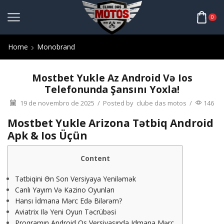
0
Home
Monobrand
Mostbet Yukle Az Android Və Ios
Telefonunda Şansını Yoxla!
19 de novembro de 2025
/
Posted by
clube das motos
/
146
Mostbet Yukle Arizona Tətbiq Android
Apk & Ios Üçün
Content
Tətbiqini Ən Son Versiyaya Yeniləmək
Canlı Yayım Və Kazino Oyunları
Hansı İdmana Mərc Edə Bilərəm?
Aviatrix Ilə Yeni Oyun Təcrübəsi
Proqramın Android Os Versiyasında Idmana Mərc