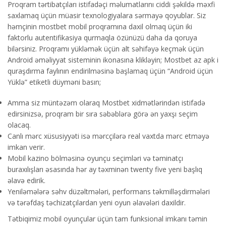
Proqram tərtibatçıları istifadəçi məlumatlarını ciddi şəkildə məxfi
saxlamaq üçün müasir texnologiyalara sərmayə qoyublar. Siz
həmçinin mostbet mobil proqramına daxil olmaq üçün iki
faktorlu autentifikasiya qurmaqla özünüzü daha da qoruya
bilərsiniz. Proqramı yükləmək üçün alt səhifəyə keçmək üçün
Android əməliyyat sisteminin ikonasına klikləyin; Mostbet az apk i
quraşdırma faylının endirilməsinə başlamaq üçün “Android üçün
Yüklə” etiketli düyməni basın;
Amma siz müntəzəm olaraq Mostbet xidmətlərindən istifadə
edirsinizsə, proqram bir sıra səbəblərə görə ən yaxşı seçim
olacaq.
Canlı mərc xüsusiyyəti isə mərcçilərə real vaxtda mərc etməyə
imkan verir.
Mobil kazino bölməsinə oyunçu seçimləri və təminatçı
buraxılışları əsasında hər ay təxminən twenty five yeni başlıq
əlavə edirik.
Yeniləmələrə səhv düzəltmələri, performans təkmilləşdirmələri
və tərəfdaş təchizatçılardan yeni oyun əlavələri daxildir.
Tətbiqimiz mobil oyunçular üçün tam funksional imkanı təmin