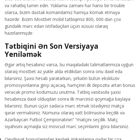
və rahatlıq təmin edin. Yükləmə zamanı hər hansı bir trouble
olarsa, bizim dəstək komandamız həmişə kömək etməyə
hazırdır. Bizim Mostbet mobil tətbiqimiz 800, 000-dən çox
gündəlik mərc edən istifadəçiləri üçün xüsusi olaraq
hazırlanmışdır.
Tətbiqini Ən Son Versiyaya
Yeniləmək
Əgər artıq hesabınız varsa, bu məqalədəki təlimatlarımıza uyğun
olaraq mostbet az yukle əldə etdikdən sonra onu daxil edə
bilərsiniz. Şəxsi hesab yaratarkən, şirkətin bütün eksklüziv
promosyonlarına girişi açacaq, həmçinin ilk depozitə artan bonus
verəcək promo kodumuzu unutma. Tətbiq vasitəsilə şəxsi
hesabınıza daxil olduqdan sonra ilk mərcinizi qoymağa başlaya
bilərsiniz. Bunun üçün sadəcə mərc etmək istədiyiniz matça
qərar verməlisiniz. Nümunə olaraq xətt bölməsinə keçdik və
Azərbaycan Futbol Çempionatının” “matçını seçdik. Matç
siyahısını açmaqla siz mövcud mərc seçimlərini görə bilərsiniz.
Qeydiyyat bonuslarından keşbek imkanlarına qədər bir çox