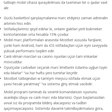
tətbiqin mobil cihaza quraşdırılması da təxminən bir o qədər vaxt
alır.
Güclü basketbol qarşılaşmalarına mərc etdiyiniz zaman adrenalin
artımını hiss edin.
İstifadəçilərimiz qeyd edirlər ki, onların gəlirləri yerli bukmeker
kontorlarından orta hesabla 15% çoxdur.
Mobil mərc platformaları arasında Mostbet xüsusilə fərqlənir,
çünki həm Android, həm də iOS istifadəçiləri üçün eyni səviyyədə
yüksək performans təqdim edir.
Canlı idman mərcləri və casino oyunları üçün tam imkanlar
mövcuddur.
Oyunçular cədvəlləri seçərək mərc limitlərini özlərinə uyğun təyin
edə bilərlər” “və hər həftə yeni turnirlər keçirilir.
Mostbet tətbiqindən w tamtym miejscu istifadə etmək üçün
şəxsi hesab yaratmaq” “və sistemə giriş etmək vacibdir.
Mobil proqram təminatı ilə sevimli komandanızın oyununu
asanlıqla izləyə və canlı mərc edə bilərsiniz. Oyun başlamazdan
əvvəl siz də proqramda bildiriş alacaqsınız və tədbiri
qaçırmayacaqsınız. Sistemdə davamlı təkmilləşdirmələrə görə,