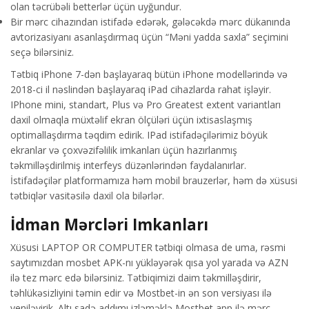
olan təcrübəli betterlər üçün uyğundur.
Bir mərc cihazından istifadə edərək, gələcəkdə mərc dükanında
avtorizasiyanı asanlaşdırmaq üçün “Məni yadda saxla” seçimini
seçə bilərsiniz.
Tətbiq iPhone 7-dən başlayaraq bütün iPhone modellərində və
2018-ci il nəslindən başlayaraq iPad cihazlarda rahat işləyir.
IPhone mini, standart, Plus və Pro Greatest extent variantları
daxil olmaqla müxtəlif ekran ölçüləri üçün ixtisaslaşmış
optimallaşdırma təqdim edirik. IPad istifadəçilərimiz böyük
ekranlar və çoxvəzifəlilik imkanları üçün hazırlanmış
təkmilləşdirilmiş interfeys düzənlərindən faydalanırlar.
İstifadəçilər platformamıza həm mobil brauzerlər, həm də xüsusi
tətbiqlər vasitəsilə daxil ola bilərlər.
İdman Mərcləri Imkanları
Xüsusi LAPTOP OR COMPUTER tətbiqi olmasa de uma, rəsmi
saytımızdan mosbet APK-nı yükləyərək qısa yol yarada və AZN
ilə tez mərc edə bilərsiniz. Tətbiqimizi daim təkmilləşdirir,
təhlükəsizliyini təmin edir və Mostbet-in ən son versiyası ilə
yeniləyirik. Altı sadə addımı izləməklə Mostbet app ilə mərc