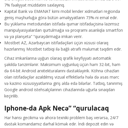
7% fəaliyyət müddətini saxlayırıq.
Kapital Bank və EMANAT kimi mobil lender xidmətləri regionda
geniş məşhurluğa görə bütün əməliyyatların 73%-ni emal edir.
Bu yükləmə metodundan istifadə qumar istifadəçisinə lazımsız
manipulyasiyalardan qurtulmağa və proqramı asanlıqla smartfon
və ya planşetə” “quraşdırmağa imkan verir.
Mostbet AZ, Azərbaycan istifadəçiləri üçün xüsusi olaraq
hazırlanmış Mostbet tətbiqi ilə bağlı ətraflı məlumat təqdim edir.
Cihaz imkanlarına uyğun olaraq qrafik keyfiyyəti avtomatik
şəkildə tənzimlənir. Maksimum uyğunluq üçün həm 32-bit, həm
də 64-bit Android arxitekturalarını dəstəkləyirik. Köhnə cihazları
olan istifadəçilər azaldılmış vizual effektlərlə hələ də əsas mərc
və kazino xüsusiyyətlərinə giriş əldə edə bilərlər. Tətbiq, tanınmış
Google android istehsalçılarının cihazlarında uğurla sınaqdan
keçirilib.
Iphone-da Apk Necə” “qurulacaq
Hər hansı gecikmə və ahora texniki problem baş verərsə, 24/7
dəstək komandamız dərhal kömək edir. İndi depozit edin və