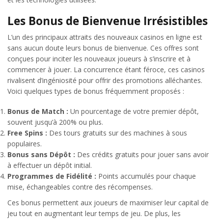
Les Bonus de Bienvenue Irrésistibles
L’un des principaux attraits des nouveaux casinos en ligne est
sans aucun doute leurs bonus de bienvenue. Ces offres sont
conçues pour inciter les nouveaux joueurs à s’inscrire et à
commencer à jouer. La concurrence étant féroce, ces casinos
rivalisent d’ingéniosité pour offrir des promotions alléchantes.
Voici quelques types de bonus fréquemment proposés :
Bonus de Match :
Un pourcentage de votre premier dépôt,
souvent jusqu’à 200% ou plus.
Free Spins :
Des tours gratuits sur des machines à sous
populaires.
Bonus sans Dépôt :
Des crédits gratuits pour jouer sans avoir
à effectuer un dépôt initial.
Programmes de Fidélité :
Points accumulés pour chaque
mise, échangeables contre des récompenses.
Ces bonus permettent aux joueurs de maximiser leur capital de
jeu tout en augmentant leur temps de jeu. De plus, les