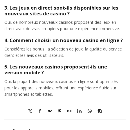
3. Les jeux en direct sont-ils disponibles sur les
nouveaux sites de casino ?
Oui, de nombreux nouveaux casinos proposent des jeux en
direct avec de vrais croupiers pour une expérience immersive.
4. Comment choisir un nouveau casino en ligne ?
Considérez les bonus, la sélection de jeux, la qualité du service
client et les avis des utilisateurs.
5. Les nouveaux casinos proposent-ils une
version mobile ?
Oui, la plupart des nouveaux casinos en ligne sont optimisés
pour les appareils mobiles, offrant une expérience fluide sur
smartphones et tablettes.