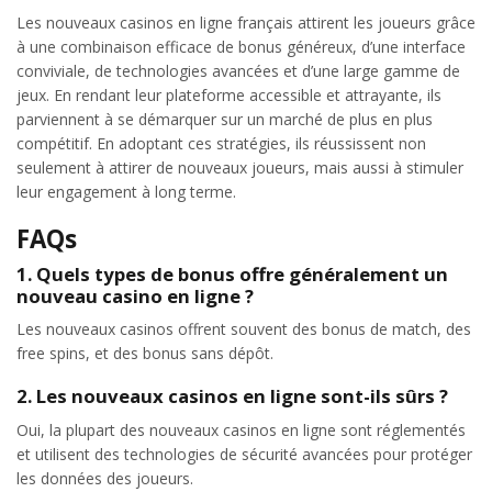
Les nouveaux casinos en ligne français attirent les joueurs grâce
à une combinaison efficace de bonus généreux, d’une interface
conviviale, de technologies avancées et d’une large gamme de
jeux. En rendant leur plateforme accessible et attrayante, ils
parviennent à se démarquer sur un marché de plus en plus
compétitif. En adoptant ces stratégies, ils réussissent non
seulement à attirer de nouveaux joueurs, mais aussi à stimuler
leur engagement à long terme.
FAQs
1. Quels types de bonus offre généralement un
nouveau casino en ligne ?
Les nouveaux casinos offrent souvent des bonus de match, des
free spins, et des bonus sans dépôt.
2. Les nouveaux casinos en ligne sont-ils sûrs ?
Oui, la plupart des nouveaux casinos en ligne sont réglementés
et utilisent des technologies de sécurité avancées pour protéger
les données des joueurs.