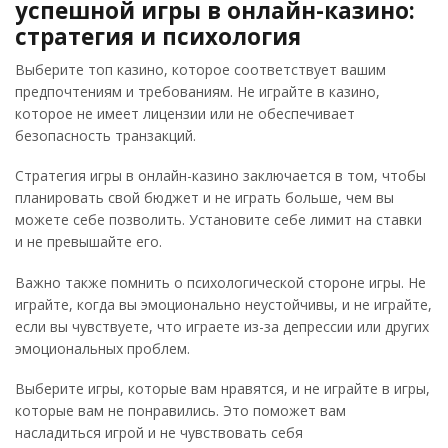
успешной игры в онлайн-казино:
стратегия и психология
Выберите топ казино, которое соответствует вашим
предпочтениям и требованиям. Не играйте в казино,
которое не имеет лицензии или не обеспечивает
безопасность транзакций.
Стратегия игры в онлайн-казино заключается в том, чтобы
планировать свой бюджет и не играть больше, чем вы
можете себе позволить. Установите себе лимит на ставки
и не превышайте его.
Важно также помнить о психологической стороне игры. Не
играйте, когда вы эмоционально неустойчивы, и не играйте,
если вы чувствуете, что играете из-за депрессии или других
эмоциональных проблем.
Выберите игры, которые вам нравятся, и не играйте в игры,
которые вам не понравились. Это поможет вам
насладиться игрой и не чувствовать себя