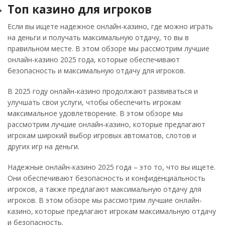
Топ казино для игроков
Если вы ищете надежное онлайн-казино, где можно играть
на деньги и получать максимальную отдачу, то вы в
правильном месте. В этом обзоре мы рассмотрим лучшие
онлайн-казино 2025 года, которые обеспечивают
безопасность и максимальную отдачу для игроков.
В 2025 году онлайн-казино продолжают развиваться и
улучшать свои услуги, чтобы обеспечить игрокам
максимальное удовлетворение. В этом обзоре мы
рассмотрим лучшие онлайн-казино, которые предлагают
игрокам широкий выбор игровых автоматов, слотов и
других игр на деньги.
Надежные онлайн-казино 2025 года – это то, что вы ищете.
Они обеспечивают безопасность и конфиденциальность
игроков, а также предлагают максимальную отдачу для
игроков. В этом обзоре мы рассмотрим лучшие онлайн-
казино, которые предлагают игрокам максимальную отдачу
и безопасность.