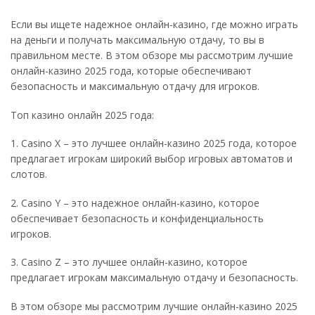
Если вы ищете надежное онлайн-казино, где можно играть
на деньги и получать максимальную отдачу, то вы в
правильном месте. В этом обзоре мы рассмотрим лучшие
онлайн-казино 2025 года, которые обеспечивают
безопасность и максимальную отдачу для игроков.
Топ казино онлайн 2025 года:
1. Casino X – это лучшее онлайн-казино 2025 года, которое
предлагает игрокам широкий выбор игровых автоматов и
слотов.
2. Casino Y – это надежное онлайн-казино, которое
обеспечивает безопасность и конфиденциальность
игроков.
3. Casino Z – это лучшее онлайн-казино, которое
предлагает игрокам максимальную отдачу и безопасность.
В этом обзоре мы рассмотрим лучшие онлайн-казино 2025