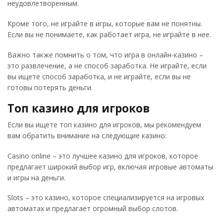
неудовлетворенным.
Кроме того, не играйте в игры, которые вам не понятны.
Если вы не понимаете, как работает игра, не играйте в нее.
Важно также помнить о том, что игра в онлайн-казино –
это развлечение, а не способ заработка. Не играйте, если
вы ищете способ заработка, и не играйте, если вы не
готовы потерять деньги.
Топ казино для игроков
Если вы ищете топ казино для игроков, мы рекомендуем
вам обратить внимание на следующие казино:
Casino online – это лучшее казино для игроков, которое
предлагает широкий выбор игр, включая игровые автоматы
и игры на деньги.
Slots – это казино, которое специализируется на игровых
автоматах и предлагает огромный выбор слотов.