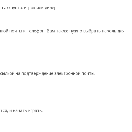
 аккаунта: игрок или дилер.
онной почты и телефон. Вам также нужно выбрать пароль для
ссылкой на подтверждение электронной почты.
ся, и начать играть.