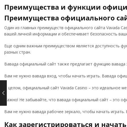
Преимущества и функции официа
Преимущества официального сайт
Один из главных преимуществ официального сайта Vavada Ca
вашей личной информации и обеспечивает безопасность ваше
Еще одним важным преимуществом является доступность функц
разных стран.
Вавада официальный сайт также предлагает функцию вавада 
Вам не нужно вавада вход, чтобы начать играть. Вавада офиц
В целом, официальный сайт Vavada Casino – это идеальное ме
Важно! Не забывайте, что вавада официальный сайт – это оф
Вам не нужно вавада рабочее зеркало, чтобы начать играть.
Как зарегистрироваться и начать