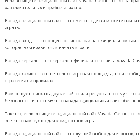
Если вы ищете официальный сайт Vavada Casino, то вы на пра
развлекательных и прибыльных игр.
Вавада официальный сайт – это место, где вы можете найти в
играть.
Вавада вход – это процесс регистрации на официальном сайте
которая вам нравится, и начать играть.
Вавада зеркало – это зеркало официального сайта Vavada Cas
Вавада казино – это не только игровая площадка, но и сооб
стратегиях и правилах.
Вам не нужно искать другие сайты или ресурсы, потому что 
безопасности, потому что вавада официальный сайт обеспеч
Так что, если вы ищете официальный сайт Vavada Casino, то 
все, что вам нужно для комфортной игры.
Вавада официальный сайт – это лучший выбор для игроков, к