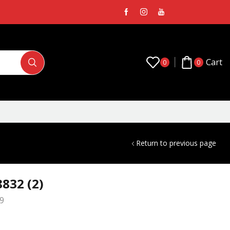
Cart
0
0
Return to previous page
832 (2)
9