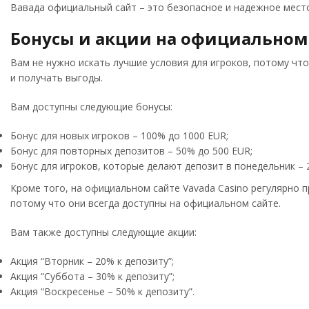
Вавада официальный сайт – это безопасное и надежное место
Бонусы и акции на официальном 
Вам не нужно искать лучшие условия для игроков, потому что
и получать выгоды.
Вам доступны следующие бонусы:
Бонус для новых игроков – 100% до 1000 EUR;
Бонус для повторных депозитов – 50% до 500 EUR;
Бонус для игроков, которые делают депозит в понедельник – 
Кроме того, на официальном сайте Vavada Casino регулярно 
потому что они всегда доступны на официальном сайте.
Вам также доступны следующие акции:
Акция “Вторник – 20% к депозиту”;
Акция “Суббота – 30% к депозиту”;
Акция “Воскресенье – 50% к депозиту”.