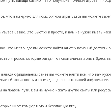
вом пути.
вавада
Казино – это популярная онлайн-игровая площа
се, что вам нужно для комфортной игры. Здесь вы можете зарег
 Vavada Casino. Это быстро и просто, и вам не нужно иметь как
ino. Это место, где вы можете найти альтернативный доступ к 
щество игроков, которые разделяют свои знания и опыт. Здесь 
на вавада официальном сайте вы можете найти все, что вам нуж
ивает безопасность и конфиденциальность вашей информации.
вы на правом пути. Вам не нужно искать другие сайты или ресур
оторые ищут комфортную и безопасную игру.