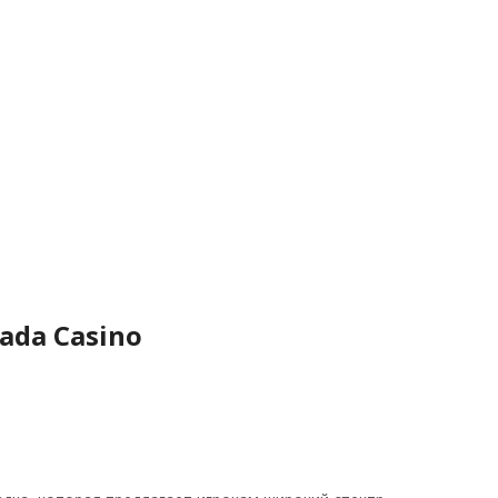
ada Casino