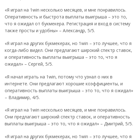
«Я играл на 1win несколько месяцев, и мне понравилось.
Оперативность и быстрота выплаты выигрыша – это то,
что я ожидал от букмекера. Регистрация и вход в систему
также просты и удобны» – Александр, 5/5.
«Я играл на других букмекерах, но 1win – это лучшее, что я
когда-либо видел. Они предлагают широкий спектр ставок,
и оперативность выплаты выигрыша – это то, что я
ожидал» – Сергей, 5/5.
«Я начал играть на 1win, потому что узнал о них в
интернете. Они предлагают хорошие коэффициенты, и
оперативность выплаты выигрыша – это то, что я ожидал»
– Владимир, 4/5.
«Я играл на 1win несколько месяцев, и мне понравилось.
Они предлагают широкий спектр ставок, и оперативность
выплаты выигрыша – это то, что я ожидал» – Дмитрий, 5/5.
«Я играл на других букмекерах, но 1win – это лучшее, что я