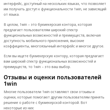
интерфейс, доступный на нескольких языках, что позволяет
им получать доступ к функциональности 1win, не зависящий
от языка.
В целом, 1win – это букмекерская контора, которая
предлагает пользователям широкий спектр
функциональных возможностей и преимуществ, включая
доступность мобильного приложения, высокие
коэффициенты, многоязычный интерфейс и многое другое.
Если вы ищете букмекерскую контору, которая предлагает
вам широкий спектр функциональных возможностей и
преимуществ, то 1win – это ваш выбор.
Отзывы и оценки пользователей
1win
Многие пользователи 1win оставляют свои отзывы и
оценки, которые помогают другим пользователям принять
решение о работе с букмекерской конторой. Вот
некоторые из них: