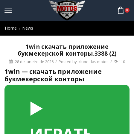
0
Home
News
1win скачать приложение
букмекерской конторы.3388 (2)
28 de janeiro de 2026
/
Posted by
clube das motos
/
110
1win — скачать приложение
букмекерской конторы
▶️