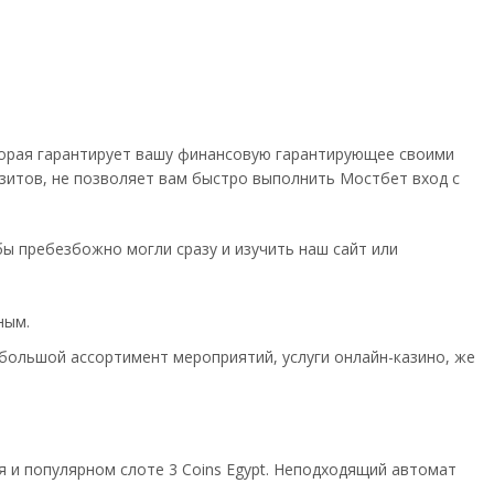
оторая гарантирует вашу финансовую гарантирующее своими
зитов, не позволяет вам быстро выполнить Мостбет вход с
ы пребезбожно могли сразу и изучить наш сайт или
ным.
большой ассортимент мероприятий, услуги онлайн-казино, же
 и популярном слоте 3 Coins Egypt. Неподходящий автомат