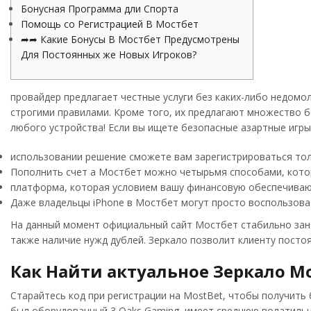
Бонусная Программа дли Спорта
Помощь со Регистрацией В Мостбет
➦➦ Какие Бонусы В Мостбет Предусмотрены
Для Постоянных же Новых Игроков?
провайдер предлагает честные услуги без каких-либо недом
строгими правилами. Кроме того, их предлагают множество б
любого устройства! Если вы ищете безопасные азартные игры
использовании решение сможете вам зарегистрироваться толь
Пополнить счет а Мостбет можно четырьмя способами, котор
платформа, которая условием вашу финансовую обеспечиваю
Даже владельцы iPhone в Мостбет могут просто воспользова
На данный момент официальный сайт Мостбет стабильно занял
также наличие нужд дублей. Зеркало позволит клиенту посто
Как Найти актуальное Зеркало Mo
Старайтесь код при регистрации на MostBet, чтобы получить
был оборудованный 3 Oaks Gaming, имеет среднюю волатильно