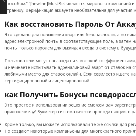
способом.” “[newline]MostBet является мирового компанией и
страницу. Верификация аккаунта необязательна для участия 
Как восстановить Пароль От Акка
Это сделано для повышения квартиля безопасности, а но ника
адрес электронной почты в соответствующее поле, а затем на
почты только паролем для выжидая входа в систему в будущих
Пользователи могут наслаждаться высокой коэффициентами, 
и начинаете испытывать адреналиновый азарт от ставок на с
любимыми место для ставок онлайн. Если севилестр ищете на
сертифицированный и лицензированный
как Получить Бонусы псевдорасс
Это простое и использовании решение сможем вам зарегистри
приложение. ✔️ Букмекер систематически проводит акции, в 
Кроме только, вы можете использовали те же ссылки для реги
Но создают некоторые компаньоны для многократного принят