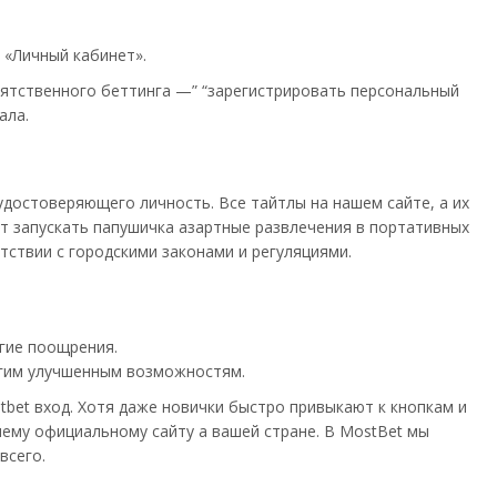
 «Личный кабинет».
епятственного беттинга —” “зарегистрировать персональный
ала.
достоверяющего личность. Все тайтлы на нашем сайте, а их
т запускать папушичка азартные развлечения в портативных
тствии с городскими законами и регуляциями.
угие поощрения.
угим улучшенным возможностям.
bet вход. Хотя даже новички быстро привыкают к кнопкам и
ему официальному сайту а вашей стране. В MostBet мы
всего.