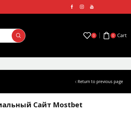
Cart
0
0
Return to previous page
циальный Сайт Mostbet