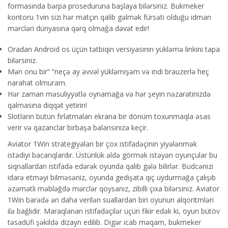
formasında bərpa proseduruna başlaya bilərsiniz. Bukmeker
kontoru 1vin sizi hər matçın qalib gəlmək fürsəti olduğu idman
mərcləri dünyasına qərq olmağa dəvət edir!
Oradan Android os üçün tətbiqin versiyasının yükləmə linkini tapa
bilərsiniz.
Mən onu bir” “neçə ay əvvəl yükləmişəm və indi brauzerlə heç
narahat olmuram.
Hər zaman məsuliyyətlə oynamağa və hər şeyin nəzarətinizdə
qalmasına diqqət yetirin!
Slotların bütün fırlatmaları ekrana bir dönüm toxunmaqla əsas
verir və qazanclar birbaşa balansınıza keçir.
Aviator 1Win strategiyaları bir çox istifadəçinin yiyələnmək
istədiyi bacarıqlardır. Üstünlük əldə görmək istəyən oyunçular bu
siqnallardan istifadə edərək oyunda qalib gələ bilirlər. Büdcənizi
idarə etməyi bilməsəniz, oyunda gedişata qıç uydurmağa çalışıb
əzəmətli məbləğdə mərclər qoysanız, zibilli çıxa bilərsiniz. Aviator
1Win barədə ən daha verilən suallardan biri oyunun alqoritmləri
ilə bağlıdır. Maraqlanan istifadəçilər üçün fikir edək ki, oyun bütöv
təsadüfi şəkildə dizayn edilib. Digər icab məqam, bukmeker