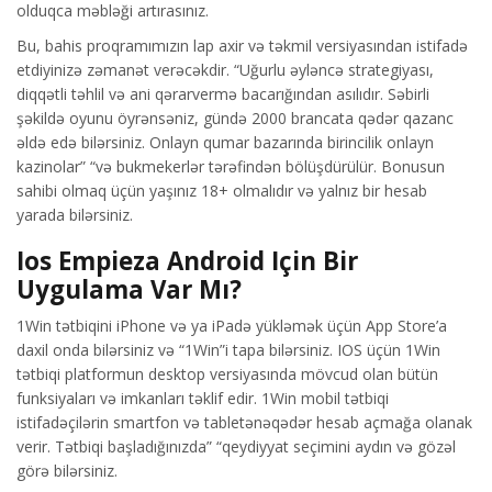
olduqca məbləği artırasınız.
Bu, bahis proqramımızın lap axir və təkmil versiyasından istifadə
etdiyinizə zəmanət verəcəkdir. “Uğurlu əyləncə strategiyası,
diqqətli təhlil və ani qərarvermə bacarığından asılıdır. Səbirli
şəkildə oyunu öyrənsəniz, gündə 2000 brancata qədər qazanc
əldə edə bilərsiniz. Onlayn qumar bazarında birincilik onlayn
kazinolar” “və bukmekerlər tərəfindən bölüşdürülür. Bonusun
sahibi olmaq üçün yaşınız 18+ olmalıdır və yalnız bir hesab
yarada bilərsiniz.
Ios Empieza Android Için Bir
Uygulama Var Mı?
1Win tətbiqini iPhone və ya iPadə yükləmək üçün App Store’a
daxil onda bilərsiniz və “1Win”i tapa bilərsiniz. IOS üçün 1Win
tətbiqi platformun desktop versiyasında mövcud olan bütün
funksiyaları və imkanları təklif edir. 1Win mobil tətbiqi
istifadəçilərin smartfon və tabletənəqədər hesab açmağa olanak
verir. Tətbiqi başladığınızda” “qeydiyyat seçimini aydın və gözəl
görə bilərsiniz.