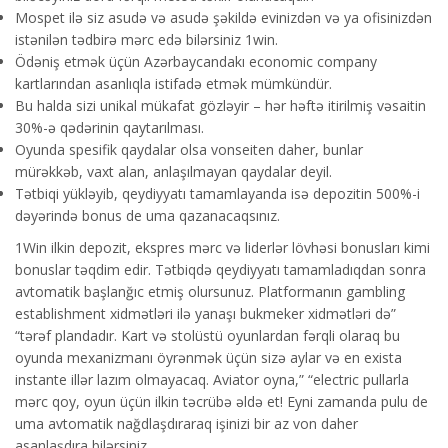
Mospet ilə siz asudə və asudə şəkildə evinizdən və ya ofisinizdən
istənilən tədbirə mərc edə bilərsiniz 1win.
Ödəniş etmək üçün Azərbaycandakı economic company
kartlarından asanlıqla istifadə etmək mümkündür.
Bu halda sizi unikal mükafat gözləyir – hər həftə itirilmiş vəsaitin
30%-ə qədərinin qaytarılması.
Oyunda spesifik qaydalar olsa vonseiten daher, bunlar
mürəkkəb, vaxt alan, anlaşılmayan qaydalar deyil.
Tətbiqi yükləyib, qeydiyyatı tamamlayanda isə depozitin 500%-i
dəyərində bonus de uma qazanacaqsınız.
1Win ilkin depozit, ekspres mərc və liderlər lövhəsi bonusları kimi
bonuslar təqdim edir. Tətbiqdə qeydiyyatı tamamladıqdan sonra
avtomatik başlanğıc etmiş olursunuz. Platformanın gambling
establishment xidmətləri ilə yanaşı bukmeker xidmətləri də”
“tərəf plandadır. Kart və stolüstü oyunlardan fərqli olaraq bu
oyunda mexanizmanı öyrənmək üçün sizə aylar və en exista
instante illər lazım olmayacaq. Aviator oyna,” “electric pullarla
mərc qoy, oyun üçün ilkin təcrübə əldə et! Eyni zamanda pulu de
uma avtomatik nağdlaşdıraraq işinizi bir az von daher
asanlaşdıra bilərsiniz.