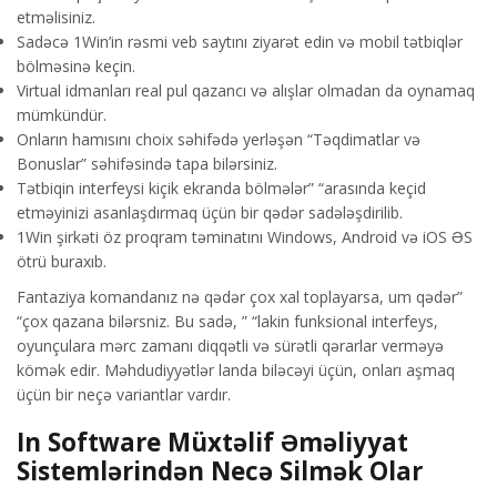
etməlisiniz.
Sadəcə 1Win’in rəsmi veb saytını ziyarət edin və mobil tətbiqlər
bölməsinə keçin.
Virtual idmanları real pul qazancı və alışlar olmadan da oynamaq
mümkündür.
Onların hamısını choix səhifədə yerləşən “Təqdimatlar və
Bonuslar” səhifəsində tapa bilərsiniz.
Tətbiqin interfeysi kiçik ekranda bölmələr” “arasında keçid
etməyinizi asanlaşdırmaq üçün bir qədər sadələşdirilib.
1Win şirkəti öz proqram təminatını Windows, Android və iOS ƏS
ötrü buraxıb.
Fantaziya komandanız nə qədər çox xal toplayarsa, um qədər”
“çox qazana bilərsniz. Bu sadə, ” “lakin funksional interfeys,
oyunçulara mərc zamanı diqqətli və sürətli qərarlar verməyə
kömək edir. Məhdudiyyətlər landa biləcəyi üçün, onları aşmaq
üçün bir neçə variantlar vardır.
In Software Müxtəlif Əməliyyat
Sistemlərindən Necə Silmək Olar