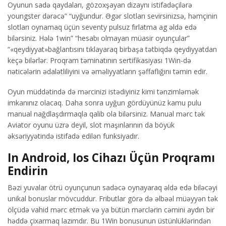
Oyunun sadə qaydaları, gözoxşayan dizaynı istifadəçilərə
youngster dərəcə” “uyğundur. Əgər slotları sevirsinizsə, həmçinin
slotları oynamaq üçün seventy pulsuz fırlatma ag əldə edə
bilərsiniz. Hələ 1win” “hesabı olmayan müasir oyunçular”
“«qeydiyyat»bağlantısını tıklayaraq birbaşa tətbiqdə qeydiyyatdan
keçə bilərlər. Proqram təminatının sertifikasiyası 1Win-də
nəticələrin ədalətliliyini və əməliyyatların şəffaflığını təmin edir.
Oyun müddətində də mərcinizi istədiyiniz kimi tənzimləmək
imkanınız olacaq. Daha sonra uyğun gördüyünüz kamu pulu
manual nağdlaşdırmaqla qalib ola bilərsiniz. Manual mərc tək
Aviator oyunu üzrə deyil, slot maşınlarının da böyük
əksəriyyətində istifadə edilən funksiyadır.
In Android, Ios Cihazı Üçün Proqramı
Endirin
Bəzi yuvalar ötrü oyunçunun sadəcə oynayaraq əldə edə biləcəyi
unikal bonuslar mövcuddur. Fributlar görə də əlbəəl müəyyən tək
ölçüdə vahid mərc etmək və ya bütün mərclərin cəmini aydın bir
həddə çixarmaq lazımdır. Bu 1Win bonusunun üstünlüklərindən