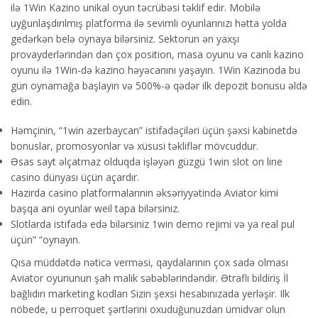
ilə 1Win Kazino unikal oyun təcrübəsi təklif edir. Mobilə
uyğunlaşdırılmış platforma ilə sevimli oyunlarınızı hətta yolda
gedərkən belə oynaya bilərsiniz. Sektorun ən yaxşı
provayderlərindən dən çox position, masa oyunu və canlı kazino
oyunu ilə 1Win-də kazino həyəcanını yaşayın. 1Win Kazinoda bu
gün oynamağa başlayın və 500%-ə qədər ilk depozit bonusu əldə
edin.
Həmçinin, “1win azerbaycan” istifadəçiləri üçün şəxsi kabinetdə
bonuslar, promosyonlar və xüsusi təkliflər mövcuddur.
Əsas sayt əlçatmaz olduqda işləyən güzgü 1win slot on line
casino dünyası üçün açardır.
Hazırda casino platformalarının əksəriyyətində Aviator kimi
başqa ani oyunlar weil tapa bilərsiniz.
Slotlarda istifadə edə bilərsiniz 1win demo rejimi və ya real pul
üçün” “oynayın.
Qısa müddətdə nəticə verməsi, qaydalarının çox sadə olması
Aviator oyununun şah malik səbəblərindəndir. Ətraflı bildiriş İl
bağlıdırı marketing kodları Sizin şexsi hesabınızada yerləşir. Ilk
nöbede, u perroquet şərtlərini oxuduğunuzdan ümidvar olun