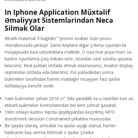
In Iphone Application Müxtəlif
Əməliyyat Sistemlərindən Necə
Silmək Olar
Ətraflı məlumat İl bağlıdırı” “promo kodları Sizin şexsi»
«hesabınızada yerləşir. Şansl Airplane digər çökmə oyunları ilə
müqayisədə bəzi üstünlüklərə malikdir. O sizə true puya mərc və
kazino oyunlarına çıxış imkanı verir, istənilən vaxt sürətlə qazana
bilərsiniz. Real puldan istifadə etmək istəməsəniz, Aviator display
rejimindən istifadə edə bilərsiniz. Pul yüklədikdən sonra
bukmeker tərəfindən həmin məbləğin müəyyən faizi qədər
istifadəçiyə benefit verilir.
1win bukmeker şirkəti 2016-cı” “ildə yaradılıb və u vaxtdan bəri ən
etibarlı bukmeker kontorlarından biri kimi şöhrət qazanıb.
1Win onlayn kazino Kiprdə qeydiyyatdan keçirilmiş MFO
Investment decision Constrained şirkətinə məxsusdur.
Bir qayda olaraq, əmsallar nə qədər aşağı olarsa, həmin
hadisənin baş vermə ehtimalı o qədər çoxdur.