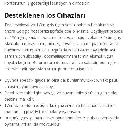
kontorunun iş göstərdiyi lisenziyanın olmasıdır.
Desteklenen Ios Cihazları
Tez qeydiyyat və 1Win giris üçün sosial şəbəkə hesabınızı və
ahora Google hesabınızı istifadə edə bilərsiniz. Qeydiyyat prosesi
və 1Win giriş sadədir və cəmi bir neçə dəqiqə çəkəcək 1win giriş.
Məktubun mövzusunu, adınızı, soyadınızı və miqdar nömrənizi
baxdırmaq artıq olmaz. Güzgülərlə iş URL-lərin dəyişdirilməsi
zamanı təhlükəsizliyi, optimallaşdırmanı təmin eləmək üçün
həyata keçirilir. Bu proqram daha sürətli və sabitdir, buna görə
də 1win indir əgər sizin smartphone onu işə salır.
Oyunda spesifik qaydalar olsa da, bunlar mürəkkəb, vaxt paul,
anlaşılmayan qaydalar deyil.
Şirkət tam rahatlıqla oynaya və qazana bilmək üçün geniş alət
dəstinə malikdir.
1Win-də bir ildən artıqdır ki, oynayıram və bu müddət ərzində
mən ancaq pozitiv təcrübələr yaşamışam.
Bununla yanaşı, bəzi Plinko oyunlarını demo (pulsuz) versiyada
oynama imkanı da mövcuddur.