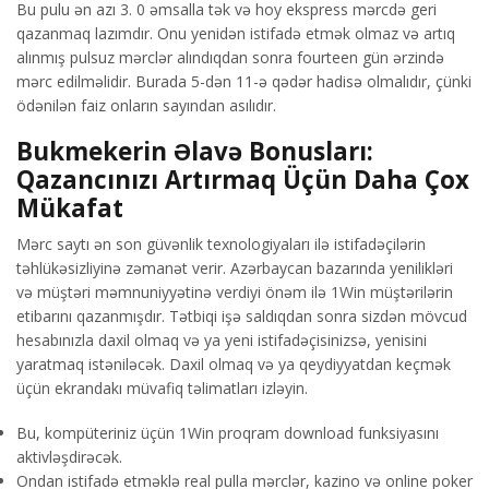
Bu pulu ən azı 3. 0 əmsalla tək və hoy ekspress mərcdə geri
qazanmaq lazımdır. Onu yenidən istifadə etmək olmaz və artıq
alınmış pulsuz mərclər alındıqdan sonra fourteen gün ərzində
mərc edilməlidir. Burada 5-dən 11-ə qədər hadisə olmalıdır, çünki
ödənilən faiz onların sayından asılıdır.
Bukmekerin Əlavə Bonusları:
Qazancınızı Artırmaq Üçün Daha Çox
Mükafat
Mərc saytı ən son güvənlik texnologiyaları ilə istifadəçilərin
təhlükəsizliyinə zəmanət verir. Azərbaycan bazarında yenilikləri
və müştəri məmnuniyyətinə verdiyi önəm ilə 1Win müştərilərin
etibarını qazanmışdır. Tətbiqi işə saldıqdan sonra sizdən mövcud
hesabınızla daxil olmaq və ya yeni istifadəçisinizsə, yenisini
yaratmaq istəniləcək. Daxil olmaq və ya qeydiyyatdan keçmək
üçün ekrandakı müvafiq təlimatları izləyin.
Bu, kompüteriniz üçün 1Win proqram download funksiyasını
aktivləşdirəcək.
Ondan istifadə etməklə real pulla mərclər, kazino və online poker