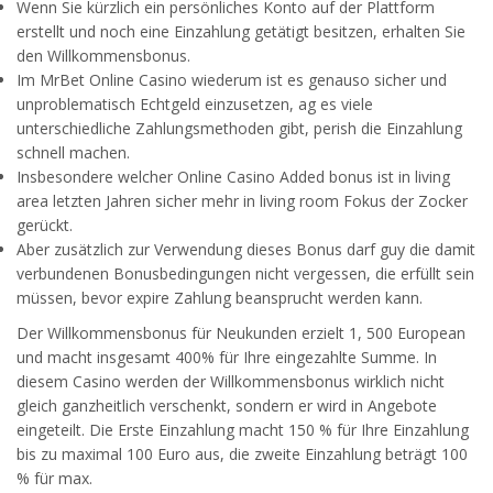
Wenn Sie kürzlich ein persönliches Konto auf der Plattform
erstellt und noch eine Einzahlung getätigt besitzen, erhalten Sie
den Willkommensbonus.
Im MrBet Online Casino wiederum ist es genauso sicher und
unproblematisch Echtgeld einzusetzen, ag es viele
unterschiedliche Zahlungsmethoden gibt, perish die Einzahlung
schnell machen.
Insbesondere welcher Online Casino Added bonus ist in living
area letzten Jahren sicher mehr in living room Fokus der Zocker
gerückt.
Aber zusätzlich zur Verwendung dieses Bonus darf guy die damit
verbundenen Bonusbedingungen nicht vergessen, die erfüllt sein
müssen, bevor expire Zahlung beansprucht werden kann.
Der Willkommensbonus für Neukunden erzielt 1, 500 European
und macht insgesamt 400% für Ihre eingezahlte Summe. In
diesem Casino werden der Willkommensbonus wirklich nicht
gleich ganzheitlich verschenkt, sondern er wird in Angebote
eingeteilt. Die Erste Einzahlung macht 150 % für Ihre Einzahlung
bis zu maximal 100 Euro aus, die zweite Einzahlung beträgt 100
% für max.