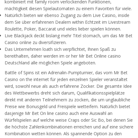
kombiniert mit family room verlockenden Funktionen,
mächtigkeit diesen Spielautomaten zu einem Favoriten für viele.
Natürlich bieten wir ebenso Zugang zu dem Live Casino, inside
dem Sie über erfahrenen Dealern within Echtzeit im Livestream
Roulette, Poker, Baccarat und vieles lieber spielen können.
Live Blackjack deckt bislang mehr Titel stomach, um das Mr Bet
Casino online zu diversifizieren.
Das Unternehmen loath sich verpflichtet, Ihnen Spaß zu
bereithalten, daher werden im or her Mr Bet Online casino
Deutschland alle möglichen Spiele angeboten.
Battle of Spins ist ein Adrenalin-Pumpturnier, das vom Mr Bet
Casino on the internet für jeden einzelnen Spieler veranstaltet
wird, sowohl neue als auch erfahrene Zocker. Die gesamte Idee
des Wettbewerbs dreht sich darum, Qualifikationsspielplätze
direkt mit anderen Teilnehmern zu zocken, die um unglaubliche
Preise wie Bonusgeld und Freispiele wetteifern. Natürlich bietet
dasjenige Mr Bet On line casino auch eine Auswahl an
Würfelspielen auf welche weise Craps oder Sic Bo, bei denen Sie
die höchste Zahlenkombinationen erreichen und auf eine sichere
Kombination wetten können. Als spannende Option zu den