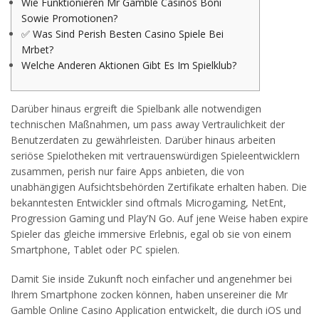
Wie Funktionieren Mr Gamble Casinos Boni
Sowie Promotionen?
✅ Was Sind Perish Besten Casino Spiele Bei
Mrbet?
Welche Anderen Aktionen Gibt Es Im Spielklub?
Darüber hinaus ergreift die Spielbank alle notwendigen
technischen Maßnahmen, um pass away Vertraulichkeit der
Benutzerdaten zu gewährleisten. Darüber hinaus arbeiten
seriöse Spielotheken mit vertrauenswürdigen Spieleentwicklern
zusammen, perish nur faire Apps anbieten, die von
unabhängigen Aufsichtsbehörden Zertifikate erhalten haben. Die
bekanntesten Entwickler sind oftmals Microgaming, NetEnt,
Progression Gaming und Play’N Go. Auf jene Weise haben expire
Spieler das gleiche immersive Erlebnis, egal ob sie von einem
Smartphone, Tablet oder PC spielen.
Damit Sie inside Zukunft noch einfacher und angenehmer bei
Ihrem Smartphone zocken können, haben unsereiner die Mr
Gamble Online Casino Application entwickelt, die durch iOS und