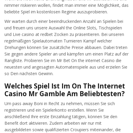
nimmer riskieren wollen, findet man immer eine Möglichkeit, das
beliebte Spiel im kostenlosen Regime auszuprobieren.
Wir warten durch einer beeindruckenden Anzahl an Spielen bei
und freuen uns unsere Auswahl the Online Slots, Tischspielen
und Live casino at redbet Zocken zu präsentieren. Bei unseren
regelmäßigen Spielautomaten Turnieren Kampf welcher
Drehungen können Sie zusätzliche Preise abbauen. Dabei treten
Sie gegen andere Spieler an und kämpfen um einen Platz auf der
Rangliste. Probieren Sie im Mr Bet On the internet Casino die
neuesten und angesagten Automatenspiele aus und erzielen Sie
so Den nächsten Gewinn.
Welches Spiel Ist Im On The Internet
Casino Mr Gamble Am Beliebtesten?
Um pass away Boni in Recht zu nehmen, müssen Sie sich
registrieren und ein Spielerkonto erstellen. Wenn Sie
anschließend Ihre erste Einzahlung tätigen, können Sie den
Benefit dort aktivieren. Zudem arbeiten wir nur mit
ausgebildeten sowie qualifizierten Croupiers miteinander, die