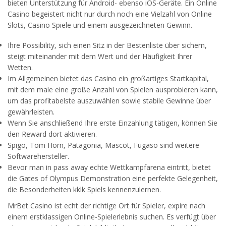
bieten Unterstützung für Android- ebenso iOS-Geräte. Ein Online
Casino begeistert nicht nur durch noch eine Vielzahl von Online
Slots, Casino Spiele und einem ausgezeichneten Gewinn.
Ihre Possibility, sich einen Sitz in der Bestenliste über sichern,
steigt miteinander mit dem Wert und der Häufigkeit Ihrer
Wetten.
Im Allgemeinen bietet das Casino ein großartiges Startkapital,
mit dem male eine große Anzahl von Spielen ausprobieren kann,
um das profitabelste auszuwählen sowie stabile Gewinne über
gewährleisten.
Wenn Sie anschließend Ihre erste Einzahlung tätigen, können Sie
den Reward dort aktivieren.
Spigo, Tom Horn, Patagonia, Mascot, Fugaso sind weitere
Softwarehersteller.
Bevor man in pass away echte Wettkampfarena eintritt, bietet
die Gates of Olympus Demonstration eine perfekte Gelegenheit,
die Besonderheiten kklk Spiels kennenzulernen.
MrBet Casino ist echt der richtige Ort für Spieler, expire nach
einem erstklassigen Online-Spielerlebnis suchen. Es verfügt über