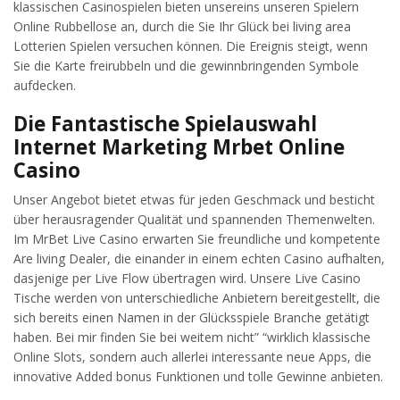
klassischen Casinospielen bieten unsereins unseren Spielern
Online Rubbellose an, durch die Sie Ihr Glück bei living area
Lotterien Spielen versuchen können. Die Ereignis steigt, wenn
Sie die Karte freirubbeln und die gewinnbringenden Symbole
aufdecken.
Die Fantastische Spielauswahl
Internet Marketing Mrbet Online
Casino
Unser Angebot bietet etwas für jeden Geschmack und besticht
über herausragender Qualität und spannenden Themenwelten.
Im MrBet Live Casino erwarten Sie freundliche und kompetente
Are living Dealer, die einander in einem echten Casino aufhalten,
dasjenige per Live Flow übertragen wird. Unsere Live Casino
Tische werden von unterschiedliche Anbietern bereitgestellt, die
sich bereits einen Namen in der Glücksspiele Branche getätigt
haben. Bei mir finden Sie bei weitem nicht” “wirklich klassische
Online Slots, sondern auch allerlei interessante neue Apps, die
innovative Added bonus Funktionen und tolle Gewinne anbieten.