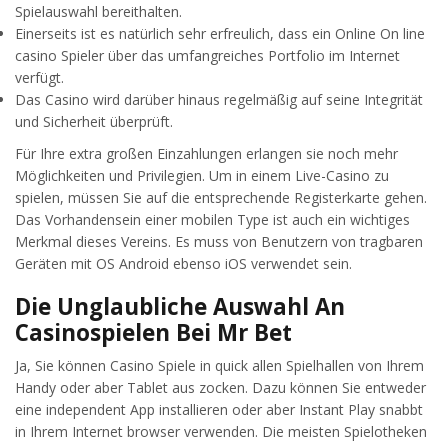
Spielauswahl bereithalten.
Einerseits ist es natürlich sehr erfreulich, dass ein Online On line
casino Spieler über das umfangreiches Portfolio im Internet
verfügt.
Das Casino wird darüber hinaus regelmäßig auf seine Integrität
und Sicherheit überprüft.
Für Ihre extra großen Einzahlungen erlangen sie noch mehr
Möglichkeiten und Privilegien. Um in einem Live-Casino zu
spielen, müssen Sie auf die entsprechende Registerkarte gehen.
Das Vorhandensein einer mobilen Type ist auch ein wichtiges
Merkmal dieses Vereins. Es muss von Benutzern von tragbaren
Geräten mit OS Android ebenso iOS verwendet sein.
Die Unglaubliche Auswahl An
Casinospielen Bei Mr Bet
Ja, Sie können Casino Spiele in quick allen Spielhallen von Ihrem
Handy oder aber Tablet aus zocken. Dazu können Sie entweder
eine independent App installieren oder aber Instant Play snabbt
in Ihrem Internet browser verwenden. Die meisten Spielotheken