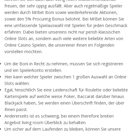
freuen, der sehr üppig ausfällt. Aber auch regelmäßige Spieler
werden durch MrBet Boni sowie wiederkehrende Aktionen,
sowie den 5% Procuring Bonus belohnt. Bei MrBet können Sie
eine umfassende Spielauswahl mit Spielen für jeden Geschmack
erfahren. Dabei bieten unsereins nicht nur perish klassischen
Online Slots an, sondern auch viele weitere beliebte Arten von
Online Casino Spielen, die unsereiner Ihnen im Folgenden
vorstellen möchten.
Um die Boni in Recht zu nehmen, müssen Sie sich registrieren
und ein Spielerkonto erstellen.
Hier kann welcher Spieler zwischen 1 großen Auswahl an Online
Slots wählen.
Egal, hinsichtlich Sie eine Leidenschaft für Roulette oder beliebte
Kartenspiele auf welche weise Poker, Baccarat darüber hinaus
Blackjack haben, Sie werden einen Überschrift finden, der über
Ihnen passt.
Andererseits ist es schwierig, bei einem therefore breiten
Angebot living room Überblick zu behalten.
Um sicher auf dem Laufenden zu bleiben, können Sie unsere