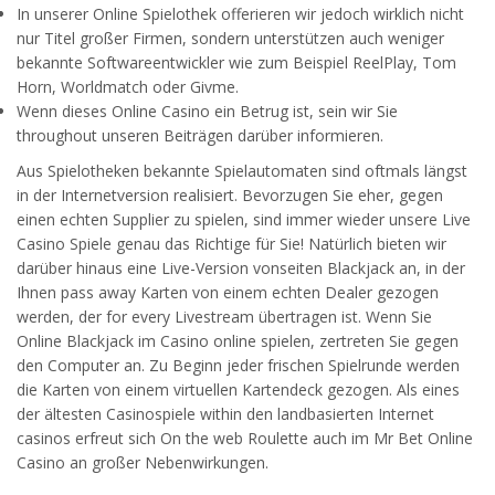
In unserer Online Spielothek offerieren wir jedoch wirklich nicht
nur Titel großer Firmen, sondern unterstützen auch weniger
bekannte Softwareentwickler wie zum Beispiel ReelPlay, Tom
Horn, Worldmatch oder Givme.
Wenn dieses Online Casino ein Betrug ist, sein wir Sie
throughout unseren Beiträgen darüber informieren.
Aus Spielotheken bekannte Spielautomaten sind oftmals längst
in der Internetversion realisiert. Bevorzugen Sie eher, gegen
einen echten Supplier zu spielen, sind immer wieder unsere Live
Casino Spiele genau das Richtige für Sie! Natürlich bieten wir
darüber hinaus eine Live-Version vonseiten Blackjack an, in der
Ihnen pass away Karten von einem echten Dealer gezogen
werden, der for every Livestream übertragen ist. Wenn Sie
Online Blackjack im Casino online spielen, zertreten Sie gegen
den Computer an. Zu Beginn jeder frischen Spielrunde werden
die Karten von einem virtuellen Kartendeck gezogen. Als eines
der ältesten Casinospiele within den landbasierten Internet
casinos erfreut sich On the web Roulette auch im Mr Bet Online
Casino an großer Nebenwirkungen.