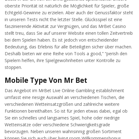
oberste Priorität ist natürlich die Möglichkeit für Spieler, große
Echtgeld-Gewinne zu erzielen. Aber auch der Genussfaktor steht
in unseren Tests nicht the letzter Stelle. Glücksspiel ist eine
faszinierende Aktivität zur Vergnügen, und das MrBet Casino
stellt treu, dass Sie auf unserer Website einen tollen Zeitvertreib
bei dem Spielen haben. Es ist jedoch von entscheidender
Bedeutung, das Erlebnis für alle Beteiligten sicher über machen.
Deshalb bieten wir eine Reihe von Tools a good,” “perish den
Spielern helfen, ihre Spielgewohnheiten unter Kontrolle zu
stoppen.
Mobile Type Von Mr Bet
Das Angebot im MrBet Live Online Gambling establishment
umfasst eine riesige Auswahl an verschiedenen Tischen, die
verschiedenen Wetteinsatzgrößen und zahlreiche weitere
Funktionen bereithalten. So ist für jeden etwas dabei, egal ob
Sie ein schnelles und langsames Spiel, hohe oder niedrige
Wetteinsätze oder verschiedene Schwierigkeitsgrade
bevorzugen. Neben unseren wahnsinnig großen Sortiment
können Sie sich auch über living room Willkommensbonus