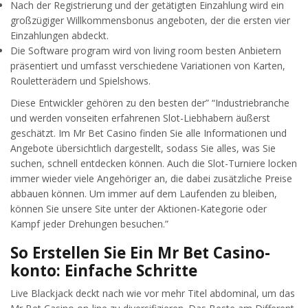
Nach der Registrierung und der getätigten Einzahlung wird ein
großzügiger Willkommensbonus angeboten, der die ersten vier
Einzahlungen abdeckt.
Die Software program wird von living room besten Anbietern
präsentiert und umfasst verschiedene Variationen von Karten,
Rouletterädern und Spielshows.
Diese Entwickler gehören zu den besten der” “Industriebranche
und werden vonseiten erfahrenen Slot-Liebhabern äußerst
geschätzt. Im Mr Bet Casino finden Sie alle Informationen und
Angebote übersichtlich dargestellt, sodass Sie alles, was Sie
suchen, schnell entdecken können. Auch die Slot-Turniere locken
immer wieder viele Angehöriger an, die dabei zusätzliche Preise
abbauen können. Um immer auf dem Laufenden zu bleiben,
können Sie unsere Site unter der Aktionen-Kategorie oder
Kampf jeder Drehungen besuchen.”
So Erstellen Sie Ein Mr Bet Casino-
konto: Einfache Schritte
Live Blackjack deckt nach wie vor mehr Titel abdominal, um das