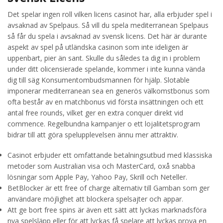
Det spelar ingen roll vilken licens casinot har, alla erbjuder spel i
avsaknad av Spelpaus. Så vill du spela mediterranean Spelpaus
så får du spela i avsaknad av svensk licens. Det här är durante
aspekt av spel på utländska casinon som inte ideligen är
uppenbart, pier än sant. Skulle du således ta dig in i problem
under ditt olicensierade spelande, kommer i inte kunna vända
dig till säg Konsumentombudsmannen för hjälp. Slotable
imponerar mediterranean sea en generös välkomstbonus som
ofta består av en matchbonus vid första insättningen och ett
antal free rounds, vilket ger en extra conquer direkt vid
commence. Regelbundna kampanjer o ett lojalitetsprogram
bidrar till att göra spelupplevelsen ännu mer attraktiv.
Casinot erbjuder ett omfattande betalningsutbud med klassiska
metoder som Australian visa och MasterCard, oxå snabba
lösningar som Apple Pay, Yahoo Pay, Skrill och Neteller.
BetBlocker är ett free of charge alternativ till Gamban som ger
användare möjlighet att blockera spelsajter och appar.
Att ge bort free spins är även ett sätt att lyckas marknadsföra
nya spelsläpp eller för att lyckas få spelare att lyckas prova en