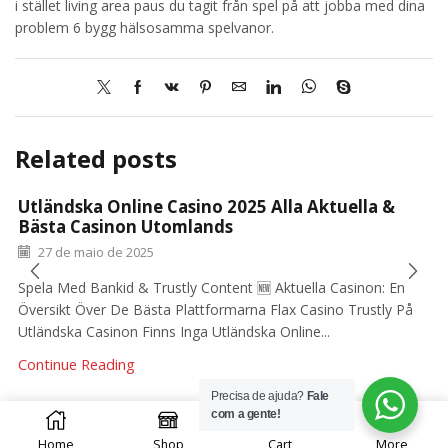
i stället living area paus du tagit från spel på att jobba med dina
problem 6 bygg hälsosamma spelvanor.
Related posts
Utländska Online Casino 2025 Alla Aktuella &
Bästa Casinon Utomlands
27 de maio de 2025
Spela Med Bankid & Trustly Content 🆕 Aktuella Casinon: En
Översikt Över De Bästa Plattformarna Flax Casino Trustly På
Utländska Casinon Finns Inga Utländska Online...
Continue Reading
Precisa de ajuda?
Fale
0
com a gente!
Home
Shop
Cart
More