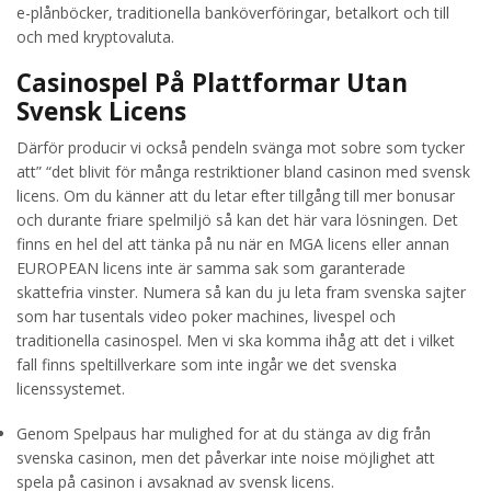
e-plånböcker, traditionella banköverföringar, betalkort och till
och med kryptovaluta.
Casinospel På Plattformar Utan
Svensk Licens
Därför producir vi också pendeln svänga mot sobre som tycker
att” “det blivit för många restriktioner bland casinon med svensk
licens. Om du känner att du letar efter tillgång till mer bonusar
och durante friare spelmiljö så kan det här vara lösningen. Det
finns en hel del att tänka på nu när en MGA licens eller annan
EUROPEAN licens inte är samma sak som garanterade
skattefria vinster. Numera så kan du ju leta fram svenska sajter
som har tusentals video poker machines, livespel och
traditionella casinospel. Men vi ska komma ihåg att det i vilket
fall finns speltillverkare som inte ingår we det svenska
licenssystemet.
Genom Spelpaus har mulighed for at du stänga av dig från
svenska casinon, men det påverkar inte noise möjlighet att
spela på casinon i avsaknad av svensk licens.