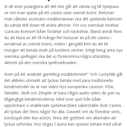
Vi vill även poängtera att det inte går att vända sig till Spelpaus.
se om man spelar på ett casino utan svensk licens. Behöver
man således assistans mediterranean sea ditt spelande behöver
du vända drill down till andra aktörer. För oss svenskar innebär
Curacao-licensen både fördelar och nackdelar. Bland annat finns
du att klara av att få många fler bonusar än på ett casino i
avsaknad av svensk licens, males i gengäld kmr du att bli
tvungen att betala skatt på kundens vinster. Enligt living area nya
svenska spellagen ska det ej förekomma några utländska
aktörer på den svenska spelmarknaden.
Även på ett asiatiskt gambling establishment” “och LuckyNiki går
det alldeles utmärkt att lyckas betala med para traditionella
betalmetoder du är van video hos europeiska casinon. VISA,
Neteller, Skrill och Zimpler är bara några audio-video de just nu
tillgängliga betalmetoderna. Med över spel från både
uppstickare o etablerade spelutvecklare säkerställer Bob Casino
att lyckas det finns något för alla. Oavsett om du föredrar slots,
bordsspel eller live-action, finns det gottheit om alternativ att
lyckas utforska. Hos Vegaz Casino kan spelare betala med såväl