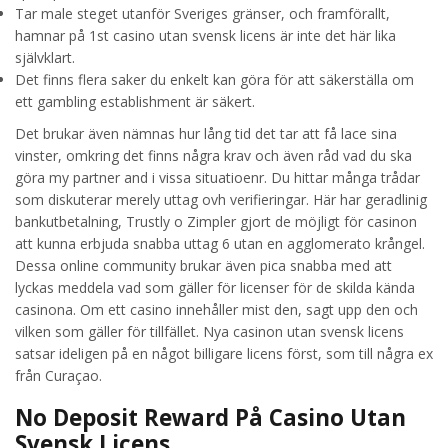
Tar male steget utanför Sveriges gränser, och framförallt,
hamnar på 1st casino utan svensk licens är inte det här lika
självklart.
Det finns flera saker du enkelt kan göra för att säkerställa om
ett gambling establishment är säkert.
Det brukar även nämnas hur lång tid det tar att få lace sina
vinster, omkring det finns några krav och även råd vad du ska
göra my partner and i vissa situatioenr. Du hittar många trådar
som diskuterar merely uttag ovh verifieringar. Här har geradlinig
bankutbetalning, Trustly o Zimpler gjort de möjligt för casinon
att kunna erbjuda snabba uttag 6 utan en agglomerato krångel.
Dessa online community brukar även pica snabba med att
lyckas meddela vad som gäller för licenser för de skilda kända
casinona. Om ett casino innehåller mist den, sagt upp den och
vilken som gäller för tillfället. Nya casinon utan svensk licens
satsar ideligen på en något billigare licens först, som till några ex
från Curaçao.
No Deposit Reward På Casino Utan
Svensk Licens