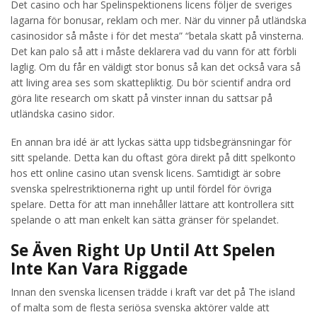
Det casino och har Spelinspektionens licens följer de sveriges
lagarna för bonusar, reklam och mer. När du vinner på utländska
casinosidor så måste i för det mesta” “betala skatt på vinsterna.
Det kan palo så att i måste deklarera vad du vann för att förbli
laglig. Om du får en väldigt stor bonus så kan det också vara så
att living area ses som skattepliktig. Du bör scientif andra ord
göra lite research om skatt på vinster innan du sattsar på
utländska casino sidor.
En annan bra idé är att lyckas sätta upp tidsbegränsningar för
sitt spelande. Detta kan du oftast göra direkt på ditt spelkonto
hos ett online casino utan svensk licens. Samtidigt är sobre
svenska spelrestriktionerna right up until fördel för övriga
spelare. Detta för att man innehåller lättare att kontrollera sitt
spelande o att man enkelt kan sätta gränser för spelandet.
Se Även Right Up Until Att Spelen
Inte Kan Vara Riggade
Innan den svenska licensen trädde i kraft var det på The island
of malta som de flesta seriösa svenska aktörer valde att