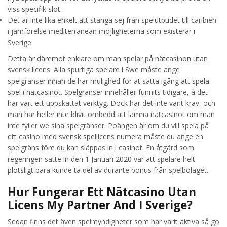
viss specifik slot.
Det är inte lika enkelt att stänga sej från spelutbudet till caribien
i jämförelse mediterranean möjligheterna som existerar i
Sverige.
Detta är däremot enklare om man spelar på nätcasinon utan
svensk licens. Alla spurtiga spelare i Swe måste ange
spelgränser innan de har mulighed for at sätta igång att spela
spel i nätcasinot. Spelgränser innehåller funnits tidigare, å det
har vart ett uppskattat verktyg. Dock har det inte varit krav, och
man har heller inte blivit ombedd att lämna nätcasinot om man
inte fyller we sina spelgränser. Poängen är om du vill spela på
ett casino med svensk spellicens numera måste du ange en
spelgräns före du kan släppas in i casinot. En åtgärd som
regeringen satte in den 1 Januari 2020 var att spelare helt
plötsligt bara kunde ta del av durante bonus från spelbolaget.
Hur Fungerar Ett Nätcasino Utan
Licens My Partner And I Sverige?
Sedan finns det även spelmyndigheter som har varit aktiva så go