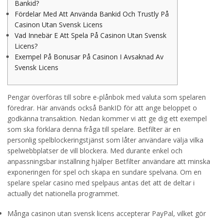
Bankid?
Fördelar Med Att Använda Bankid Och Trustly På
Casinon Utan Svensk Licens
Vad Innebär E Att Spela På Casinon Utan Svensk
Licens?
Exempel På Bonusar På Casinon I Avsaknad Av
Svensk Licens
Pengar överföras till sobre e-plånbok med valuta som spelaren
föredrar. Här används också BankID för att ange beloppet o
godkänna transaktion. Nedan kommer vi att ge dig ett exempel
som ska förklara denna fråga till spelare. Betfilter är en
personlig spelblockeringstjänst som låter användare välja vilka
spelwebbplatser de vill blockera. Med durante enkel och
anpassningsbar inställning hjälper Betfilter användare att minska
exponeringen för spel och skapa en sundare spelvana. Om en
spelare spelar casino med spelpaus antas det att de deltar i
actually det nationella programmet.
Många casinon utan svensk licens accepterar PayPal, vilket gör