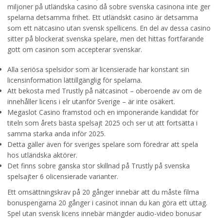
miljoner på utländska casino då sobre svenska casinona inte ger
spelarna detsamma frihet. Ett utländskt casino är detsamma
som ett nätcasino utan svensk spellicens. En del av dessa casino
sitter på blockerat svenska spelare, men det hittas fortfarande
gott om casinon som accepterar svenskar.
Alla seriösa spelsidor som är licensierade har konstant sin
licensinformation lättillgänglig för spelarna.
Att bekosta med Trustly på nätcasinot – oberoende av om de
innehåller licens i elr utanför Sverige – är inte osäkert.
Megaslot Casino framstod och en imponerande kandidat för
titeln som årets bästa spelsajt 2025 och ser ut att fortsätta i
samma starka anda inför 2025.
Detta gäller även för sveriges spelare som föredrar att spela
hos utländska aktörer.
Det finns sobre ganska stor skillnad på Trustly på svenska
spelsajter 6 olicensierade varianter.
Ett omsättningskrav på 20 gånger innebär att du måste filma
bonuspengarna 20 gånger i casinot innan du kan göra ett uttag.
Spel utan svensk licens innebär mängder audio-video bonusar