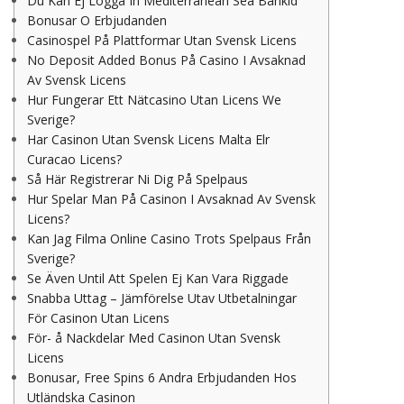
Du Kan Ej Logga In Mediterranean Sea Bankid
Bonusar O Erbjudanden
Casinospel På Plattformar Utan Svensk Licens
No Deposit Added Bonus På Casino I Avsaknad
Av Svensk Licens
Hur Fungerar Ett Nätcasino Utan Licens We
Sverige?
Har Casinon Utan Svensk Licens Malta Elr
Curacao Licens?
Så Här Registrerar Ni Dig På Spelpaus
Hur Spelar Man På Casinon I Avsaknad Av Svensk
Licens?
Kan Jag Filma Online Casino Trots Spelpaus Från
Sverige?
Se Även Until Att Spelen Ej Kan Vara Riggade
Snabba Uttag – Jämförelse Utav Utbetalningar
För Casinon Utan Licens
För- å Nackdelar Med Casinon Utan Svensk
Licens
Bonusar, Free Spins 6 Andra Erbjudanden Hos
Utländska Casinon