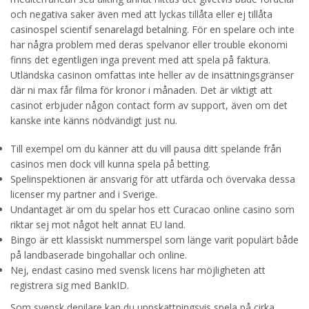
och negativa saker även med att lyckas tillåta eller ej tillåta
casinospel scientif senarelagd betalning. För en spelare och inte
har några problem med deras spelvanor eller trouble ekonomi
finns det egentligen inga prevent med att spela på faktura.
Utländska casinon omfattas inte heller av de insättningsgränser
där ni max får filma för kronor i månaden. Det är viktigt att
casinot erbjuder någon contact form av support, även om det
kanske inte känns nödvändigt just nu.
Till exempel om du känner att du vill pausa ditt spelande från
casinos men dock vill kunna spela på betting.
Spelinspektionen är ansvarig för att utfärda och övervaka dessa
licenser my partner and i Sverige.
Undantaget är om du spelar hos ett Curacao online casino som
riktar sej mot något helt annat EU land.
Bingo är ett klassiskt nummerspel som länge varit populärt både
på landbaserade bingohallar och online.
Nej, endast casino med svensk licens har möjligheten att
registrera sig med BankID.
Som svensk depilare kan du uppskattningsvis spela på cirka