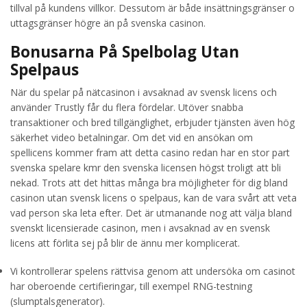
tillval på kundens villkor. Dessutom är både insättningsgränser o
uttagsgränser högre än på svenska casinon.
Bonusarna På Spelbolag Utan
Spelpaus
När du spelar på nätcasinon i avsaknad av svensk licens och
använder Trustly får du flera fördelar. Utöver snabba
transaktioner och bred tillgänglighet, erbjuder tjänsten även hög
säkerhet video betalningar. Om det vid en ansökan om
spellicens kommer fram att detta casino redan har en stor part
svenska spelare kmr den svenska licensen högst troligt att bli
nekad. Trots att det hittas många bra möjligheter för dig bland
casinon utan svensk licens o spelpaus, kan de vara svårt att veta
vad person ska leta efter. Det är utmanande nog att välja bland
svenskt licensierade casinon, men i avsaknad av en svensk
licens att förlita sej på blir de ännu mer komplicerat.
Vi kontrollerar spelens rättvisa genom att undersöka om casinot
har oberoende certifieringar, till exempel RNG-testning
(slumptalsgenerator).