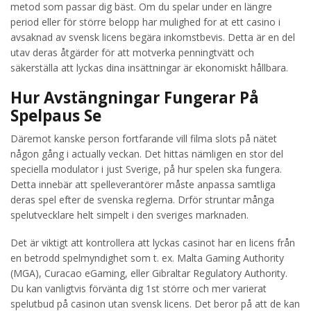
metod som passar dig bäst. Om du spelar under en längre
period eller för större belopp har mulighed for at ett casino i
avsaknad av svensk licens begära inkomstbevis. Detta är en del
utav deras åtgärder för att motverka penningtvätt och
säkerställa att lyckas dina insättningar är ekonomiskt hållbara.
Hur Avstängningar Fungerar På
Spelpaus Se
Däremot kanske person fortfarande vill filma slots på nätet
någon gång i actually veckan. Det hittas nämligen en stor del
speciella modulator i just Sverige, på hur spelen ska fungera.
Detta innebär att spelleverantörer måste anpassa samtliga
deras spel efter de svenska reglerna. Drför struntar många
spelutvecklare helt simpelt i den sveriges marknaden.
Det är viktigt att kontrollera att lyckas casinot har en licens från
en betrodd spelmyndighet som t. ex. Malta Gaming Authority
(MGA), Curacao eGaming, eller Gibraltar Regulatory Authority.
Du kan vanligtvis förvänta dig 1st större och mer varierat
spelutbud på casinon utan svensk licens. Det beror på att de kan