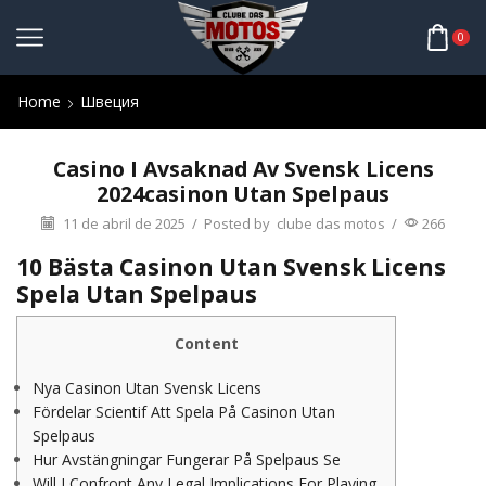
0
Home
Швеция
Casino I Avsaknad Av Svensk Licens
2024️casinon Utan Spelpaus
11 de abril de 2025
/
Posted by
clube das motos
/
266
10 Bästa Casinon Utan Svensk Licens
Spela Utan Spelpaus
Content
Nya Casinon Utan Svensk Licens
Fördelar Scientif Att Spela På Casinon Utan
Spelpaus
Hur Avstängningar Fungerar På Spelpaus Se
Will I Confront Any Legal Implications For Playing