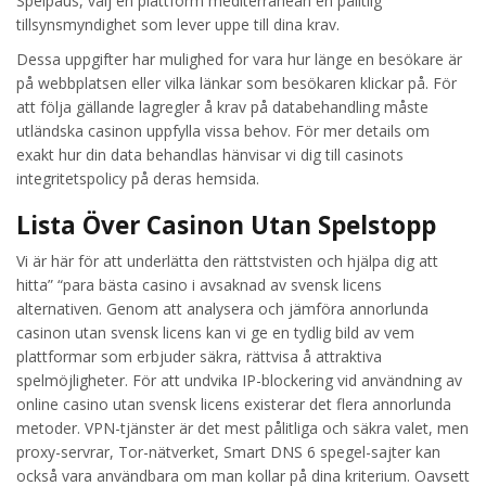
Spelpaus, välj en plattform mediterranean en pålitlig
tillsynsmyndighet som lever uppe till dina krav.
Dessa uppgifter har mulighed for vara hur länge en besökare är
på webbplatsen eller vilka länkar som besökaren klickar på. För
att följa gällande lagregler å krav på databehandling måste
utländska casinon uppfylla vissa behov. För mer details om
exakt hur din data behandlas hänvisar vi dig till casinots
integritetspolicy på deras hemsida.
Lista Över Casinon Utan Spelstopp
Vi är här för att underlätta den rättstvisten och hjälpa dig att
hitta” “para bästa casino i avsaknad av svensk licens
alternativen. Genom att analysera och jämföra annorlunda
casinon utan svensk licens kan vi ge en tydlig bild av vem
plattformar som erbjuder säkra, rättvisa å attraktiva
spelmöjligheter. För att undvika IP-blockering vid användning av
online casino utan svensk licens existerar det flera annorlunda
metoder. VPN-tjänster är det mest pålitliga och säkra valet, men
proxy-servrar, Tor-nätverket, Smart DNS 6 spegel-sajter kan
också vara användbara om man kollar på dina kriterium. Oavsett