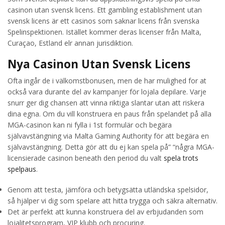
casinon utan svensk licens. Ett gambling establishment utan
svensk licens är ett casinos som saknar licens från svenska
Spelinspektionen. Istället kommer deras licenser från Malta,
Curaçao, Estland elr annan jurisdiktion.
Nya Casinon Utan Svensk Licens
Ofta ingår de i välkomstbonusen, men de har mulighed for at
också vara durante del av kampanjer för lojala depilare. Varje
snurr ger dig chansen att vinna riktiga slantar utan att riskera
dina egna. Om du vill konstruera en paus från spelandet på alla
MGA-casinon kan ni fylla i 1st formulär och begära
självavstängning via Malta Gaming Authority för att begära en
självavstängning. Detta gör att du ej kan spela på” “några MGA-
licensierade casinon beneath den period du valt
spela trots
spelpaus
.
Genom att testa, jämföra och betygsätta utländska spelsidor,
så hjälper vi dig som spelare att hitta trygga och säkra alternativ.
Det är perfekt att kunna konstruera del av erbjudanden som
lojalitetsprogram, VIP klubb och procuring.