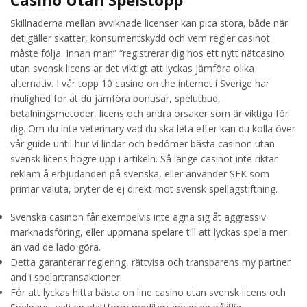
Casino Utan Spelstopp
Skillnaderna mellan avviknade licenser kan pica stora, både när
det gäller skatter, konsumentskydd och vem regler casinot
måste följa. Innan man” “registrerar dig hos ett nytt nätcasino
utan svensk licens är det viktigt att lyckas jämföra olika
alternativ. I vår topp 10 casino on the internet i Sverige har
mulighed for at du jämföra bonusar, spelutbud,
betalningsmetoder, licens och andra orsaker som är viktiga för
dig. Om du inte veterinary vad du ska leta efter kan du kolla över
vår guide until hur vi lindar och bedömer bästa casinon utan
svensk licens högre upp i artikeln. Så länge casinot inte riktar
reklam å erbjudanden på svenska, eller använder SEK som
primär valuta, bryter de ej direkt mot svensk spellagstiftning.
Svenska casinon får exempelvis inte ägna sig åt aggressiv
marknadsföring, eller uppmana spelare till att lyckas spela mer
än vad de lado göra.
Detta garanterar reglering, rättvisa och transparens my partner
and i spelartransaktioner.
För att lyckas hitta bästa on line casino utan svensk licens och