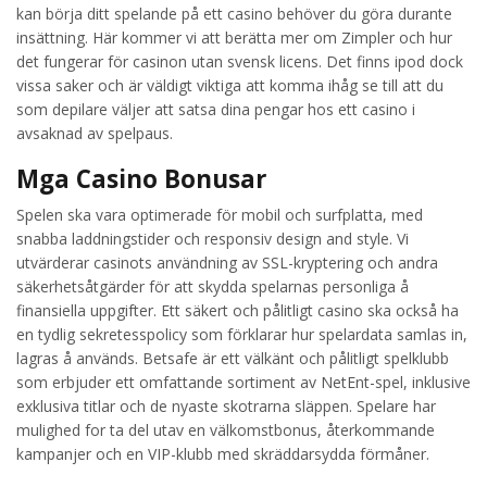
kan börja ditt spelande på ett casino behöver du göra durante
insättning. Här kommer vi att berätta mer om Zimpler och hur
det fungerar för casinon utan svensk licens. Det finns ipod dock
vissa saker och är väldigt viktiga att komma ihåg se till att du
som depilare väljer att satsa dina pengar hos ett casino i
avsaknad av spelpaus.
Mga Casino Bonusar
Spelen ska vara optimerade för mobil och surfplatta, med
snabba laddningstider och responsiv design and style. Vi
utvärderar casinots användning av SSL-kryptering och andra
säkerhetsåtgärder för att skydda spelarnas personliga å
finansiella uppgifter. Ett säkert och pålitligt casino ska också ha
en tydlig sekretesspolicy som förklarar hur spelardata samlas in,
lagras å används. Betsafe är ett välkänt och pålitligt spelklubb
som erbjuder ett omfattande sortiment av NetEnt-spel, inklusive
exklusiva titlar och de nyaste skotrarna släppen. Spelare har
mulighed for ta del utav en välkomstbonus, återkommande
kampanjer och en VIP-klubb med skräddarsydda förmåner.