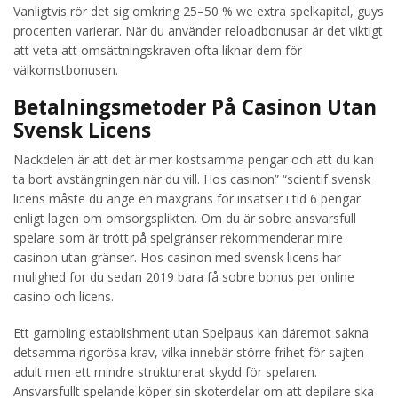
Vanligtvis rör det sig omkring 25–50 % we extra spelkapital, guys
procenten varierar. När du använder reloadbonusar är det viktigt
att veta att omsättningskraven ofta liknar dem för
välkomstbonusen.
Betalningsmetoder På Casinon Utan
Svensk Licens
Nackdelen är att det är mer kostsamma pengar och att du kan
ta bort avstängningen när du vill. Hos casinon” “scientif svensk
licens måste du ange en maxgräns för insatser i tid 6 pengar
enligt lagen om omsorgsplikten. Om du är sobre ansvarsfull
spelare som är trött på spelgränser rekommenderar mire
casinon utan gränser. Hos casinon med svensk licens har
mulighed for du sedan 2019 bara få sobre bonus per online
casino och licens.
Ett gambling establishment utan Spelpaus kan däremot sakna
detsamma rigorösa krav, vilka innebär större frihet för sajten
adult men ett mindre strukturerat skydd för spelaren.
Ansvarsfullt spelande köper sin skoterdelar om att depilare ska