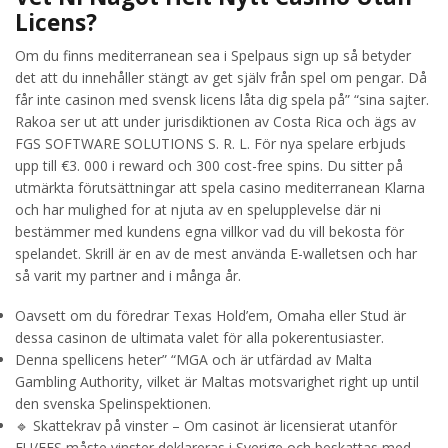
Licens?
Om du finns mediterranean sea i Spelpaus sign up så betyder
det att du innehåller stängt av get själv från spel om pengar. Då
får inte casinon med svensk licens låta dig spela på” “sina sajter.
Rakoa ser ut att under jurisdiktionen av Costa Rica och ägs av
FGS SOFTWARE SOLUTIONS S. R. L. För nya spelare erbjuds
upp till €3. 000 i reward och 300 cost-free spins. Du sitter på
utmärkta förutsättningar att spela casino mediterranean Klarna
och har mulighed for at njuta av en spelupplevelse där ni
bestämmer med kundens egna villkor vad du vill bekosta för
spelandet. Skrill är en av de mest använda E-walletsen och har
så varit my partner and i många år.
Oavsett om du föredrar Texas Hold’em, Omaha eller Stud är
dessa casinon de ultimata valet för alla pokerentusiaster.
Denna spellicens heter” “MGA och är utfärdad av Malta
Gambling Authority, vilket är Maltas motsvarighet right up until
den svenska Spelinspektionen.
🔹 Skattekrav på vinster – Om casinot är licensierat utanför
EU/EES måste vinster deklareras i Sverige och beskattas med