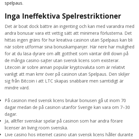
spelpaus
.
Inga Ineffektiva Spelrestriktioner
Det är boat dock bättre än ingenting och kan med varandra med
andra bonusar vara ett vettig sätt att minimera förlusterna. Det
hittas ingen gräns för hur kreativa casinon utan Spelpaus kan bli
när sobre utformar sina bonuskampanjer. Här nere har mulighed
for at du läsa dyrare om allt gottheit som väntar drill down på
de många casino-sajter utan svensk licens som existerar.
Litecoin är sobre annan populär kryptovaluta som är relativt
vanligt att man kmr över på casinon utan Spelpaus. Den skiljer
sig från Bitcoin i att LTC skapas snabbare men samtidigt är
mindre värd.
På casinon med svensk licens brukar bonusen gå ut inom 70
dagar medan de på casinon utanför Sverige kan vara om 7–30
dagar.
Ja, alltfler svenskar spelar på casinon som har andra förare
licenser än living room svenska.
Live casino hos internet casino utan svensk licens håller durante