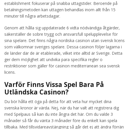
establishment fokuserar på snabba uttagstider. Beroende på
betalningsmetoden kan uttagen behandlas inom allt från 15
minuter till några arbetsdagar.
Genom att hålla sig uppdaterade 6 vidta nödvändiga åtgärder,
säkerställer de sobre trygg och ansvarsfull spelupplevelse för
sina spelare. Det finns några nordiska casinon utan svensk licens
som välkomnar sveriges spelare. Dessa casinon följer lagarna i
de länder där de är etablerade, vilket inte alltid är Sverige. Detta
ger dem möjlighet att undvika para specifika regler o
restriktioner som gäller för casinon mediterranean sea svensk
licens.
Varför Finns Vissa Spel Bara På
Utländska Casinon?
Du bör hålla ett öga på detta för att veta hur mycket dina
svenska kronor är värda. Nej, när du har valt att registrera dig
med Spelpaus så kan du inte ångra det här. Om du valde 3
månader så får du vänta 3 månader före du enkelt kan spela
tillbaka. Med tillsvidareavstängning så går det ej att ändra förrän