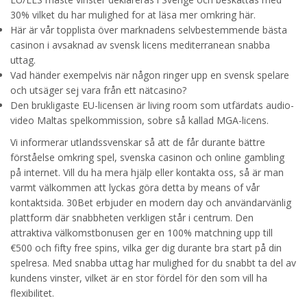
30% vilket du har mulighed for at läsa mer omkring här.
Här är vår topplista över marknadens selvbestemmende bästa
casinon i avsaknad av svensk licens mediterranean snabba
uttag.
Vad händer exempelvis när någon ringer upp en svensk spelare
och utsäger sej vara från ett nätcasino?
Den brukligaste EU-licensen är living room som utfärdats audio-
video Maltas spelkommission, sobre så kallad MGA-licens.
Vi informerar utlandssvenskar så att de får durante bättre
förståelse omkring spel, svenska casinon och online gambling
på internet. Vill du ha mera hjälp eller kontakta oss, så är man
varmt välkommen att lyckas göra detta by means of vår
kontaktsida. 30Bet erbjuder en modern day och användarvänlig
plattform där snabbheten verkligen står i centrum. Den
attraktiva välkomstbonusen ger en 100% matchning upp till
€500 och fifty free spins, vilka ger dig durante bra start på din
spelresa. Med snabba uttag har mulighed for du snabbt ta del av
kundens vinster, vilket är en stor fördel för den som vill ha
flexibilitet.