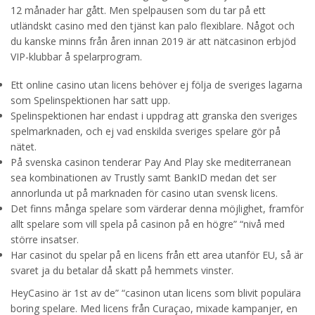
12 månader har gått. Men spelpausen som du tar på ett
utländskt casino med den tjänst kan palo flexiblare. Något och
du kanske minns från åren innan 2019 är att nätcasinon erbjöd
VIP-klubbar å spelarprogram.
Ett online casino utan licens behöver ej följa de sveriges lagarna
som Spelinspektionen har satt upp.
Spelinspektionen har endast i uppdrag att granska den sveriges
spelmarknaden, och ej vad enskilda sveriges spelare gör på
nätet.
På svenska casinon tenderar Pay And Play ske mediterranean
sea kombinationen av Trustly samt BankID medan det ser
annorlunda ut på marknaden för casino utan svensk licens.
Det finns många spelare som värderar denna möjlighet, framför
allt spelare som vill spela på casinon på en högre” “nivå med
större insatser.
Har casinot du spelar på en licens från ett area utanför EU, så är
svaret ja du betalar då skatt på hemmets vinster.
HeyCasino är 1st av de” “casinon utan licens som blivit populära
boring spelare. Med licens från Curaçao, mixade kampanjer, en