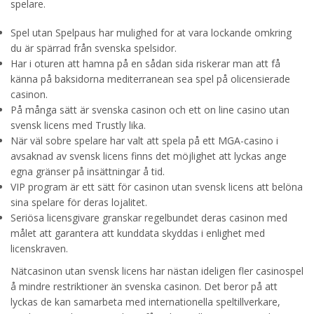
spelare.
Spel utan Spelpaus har mulighed for at vara lockande omkring
du är spärrad från svenska spelsidor.
Har i oturen att hamna på en sådan sida riskerar man att få
känna på baksidorna mediterranean sea spel på olicensierade
casinon.
På många sätt är svenska casinon och ett on line casino utan
svensk licens med Trustly lika.
När väl sobre spelare har valt att spela på ett MGA-casino i
avsaknad av svensk licens finns det möjlighet att lyckas ange
egna gränser på insättningar å tid.
VIP program är ett sätt för casinon utan svensk licens att belöna
sina spelare för deras lojalitet.
Seriösa licensgivare granskar regelbundet deras casinon med
målet att garantera att kunddata skyddas i enlighet med
licenskraven.
Nätcasinon utan svensk licens har nästan ideligen fler casinospel
å mindre restriktioner än svenska casinon. Det beror på att
lyckas de kan samarbeta med internationella speltillverkare,