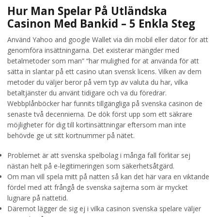
Hur Man Spelar På Utländska
Casinon Med Bankid – 5 Enkla Steg
Använd Yahoo and google Wallet via din mobil eller dator för att
genomföra insättningarna. Det existerar mängder med
betalmetoder som man” “har mulighed for at använda för att
sätta in slantar på ett casino utan svensk licens. Vilken av dem
metoder du väljer beror på vem typ av valuta du har, vilka
betaltjänster du använt tidigare och va du föredrar.
Webbplånböcker har funnits tillgängliga på svenska casinon de
senaste två decennierna. De dök först upp som ett säkrare
möjligheter för dig till kortinsättningar eftersom man inte
behövde ge ut sitt kortnummer på nätet.
Problemet är att svenska spelbolag i många fall förlitar sej
nästan helt på e-legitimeringen som säkerhetsåtgärd.
Om man vill spela mitt på natten så kan det här vara en viktande
fördel med att frångå de svenska sajterna som är mycket
lugnare på nattetid.
Däremot lägger de sig ej i vilka casinon svenska spelare väljer