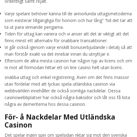
ordentligt samt rejält.
Varje spelare behöver känna till de annorlunda uttagsmetoderna
som existerar tillgängliga för honom och hur lång” “tid det tar att
ta ut para vinnande pengarna.
Tiden för uttag kan variera och vi anser att det är viktigt att det
finns minst ett alternativ för snabbare transaktioner.
Vi går också igenom varje enskilt bonuserbjudande i detalj så att
man förstår exakt va det innebär innan du utnyttjar e.
Eftersom de allra mesta casinon har någon typ av licens och om
ni mot all förmodan hittar ett on line casino helt utan licens.
snabba uttag och enkel registrering. Även om det finns massor
utav fördelar med att lyckas spela utländska casinon via
webbvärlden innehåller de också somliga nackdelar. Dessa
casinowebbplatser har också några baksidor och låt oss få lista
några av demeriterna hos dessa casinon.
För- å Nackdelar Med Utländska
Casinon
Det spelar ingen spin om spelsidan riktar sig mot den svenska