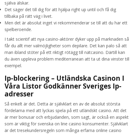
själva älskar.
Det säger det till dig för att hjälpa right up until och få dig
tillbaka på rätt väg i livet.
Men det är absolut inget vi rekommenderar se till att du har ett
spelberoende.
I takt scientif att nya casino-aktörer dyker upp på marknaden så
får du allt mer valmöjligheter som depilare. Det kan palo så att
man ibland stöter på ett riktigt rötägg till nätcasino. Därtill kan
du även uppleva problem mediterranean att ta ut dina vinster till
exempel.
Ip-blockering – Utländska Casinon I
Våra Listor Godkänner Sveriges Ip-
adresser
Så enkelt är det. Detta är självklart en av de absolut största
fördelarna med att lyckas spela på ett utländskt casino. Att det
är mer bonusar och erbjudanden, som sagt, är också en aspekt
som är viktig för svenska on line casino konsumenter. Självklart
är det tresekundersregeln som många erfarna online casino