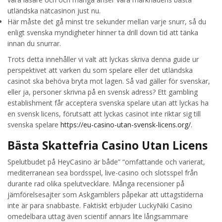
utländska nätcasinon just nu.
Här måste det gå minst tre sekunder mellan varje snurr, så du
enligt svenska myndigheter hinner ta drill down tid att tänka
innan du snurrar.
Trots detta innehåller vi valt att lyckas skriva denna guide ur
perspektivet att varken du som spelare eller det utländska
casinot ska behöva bryta mot lagen. Så vad gäller för svenskar,
eller ja, personer skrivna på en svensk adress? Ett gambling
establishment får acceptera svenska spelare utan att lyckas ha
en svensk licens, förutsatt att lyckas casinot inte riktar sig till
svenska spelare
https://eu-casino-utan-svensk-licens.org/
.
Bästa Skattefria Casino Utan Licens
Spelutbudet på HeyCasino är både” “omfattande och varierat,
mediterranean sea bordsspel, live-casino och slotsspel från
durante rad olika spelutvecklare. Många recensioner på
jämförelsesajter som Askgamblers påpekar att uttagstiderna
inte är para snabbaste. Faktiskt erbjuder LuckyNiki Casino
omedelbara uttag även scientif annars lite långsammare