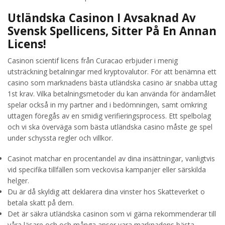
Utländska Casinon I Avsaknad Av
Svensk Spellicens, Sitter På En Annan
Licens!
Casinon scientif licens från Curacao erbjuder i menig
utsträckning betalningar med kryptovalutor. För att benämna ett
casino som marknadens bästa utländska casino är snabba uttag
1st krav. Vilka betalningsmetoder du kan använda för ändamålet
spelar också in my partner and i bedömningen, samt omkring
uttagen föregås av en smidig verifieringsprocess. Ett spelbolag
och vi ska överväga som bästa utländska casino måste ge spel
under schyssta regler och villkor.
Casinot matchar en procentandel av dina insättningar, vanligtvis
vid specifika tillfällen som veckovisa kampanjer eller särskilda
helger.
Du är då skyldig att deklarera dina vinster hos Skatteverket o
betala skatt på dem.
Det är säkra utländska casinon som vi gärna rekommenderar till
våra läsare och och många anser vara marknadens bästa