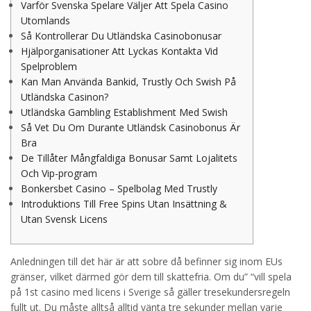
Varför Svenska Spelare Väljer Att Spela Casino
Utomlands
Så Kontrollerar Du Utländska Casinobonusar
Hjälporganisationer Att Lyckas Kontakta Vid
Spelproblem
Kan Man Använda Bankid, Trustly Och Swish På
Utländska Casinon?
Utländska Gambling Establishment Med Swish
Så Vet Du Om Durante Utländsk Casinobonus Är
Bra
De Tillåter Mångfaldiga Bonusar Samt Lojalitets
Och Vip-program
Bonkersbet Casino – Spelbolag Med Trustly
Introduktions Till Free Spins Utan Insättning &
Utan Svensk Licens
Anledningen till det här är att sobre då befinner sig inom EUs
gränser, vilket därmed gör dem till skattefria. Om du” “vill spela
på 1st casino med licens i Sverige så gäller tresekundersregeln
fullt ut. Du måste alltså alltid vänta tre sekunder mellan varje