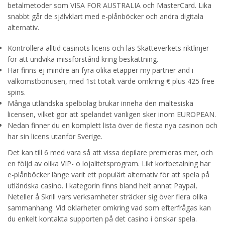
betalmetoder som VISA FOR AUSTRALIA och MasterCard. Lika
snabbt går de självklart med e-plånböcker och andra digitala
alternativ.
Kontrollera alltid casinots licens och läs Skatteverkets riktlinjer
för att undvika missförstånd kring beskattning.
Här finns ej mindre än fyra olika etapper my partner and i
välkomstbonusen, med 1st totalt värde omkring € plus 425 free
spins.
Många utländska spelbolag brukar inneha den maltesiska
licensen, vilket gör att spelandet vanligen sker inom EUROPEAN.
Nedan finner du en komplett lista över de flesta nya casinon och
har sin licens utanför Sverige.
Det kan till 6 med vara så att vissa depilare premieras mer, och
en följd av olika VIP- o lojalitetsprogram. Likt kortbetalning har
e-plånböcker länge varit ett populärt alternativ för att spela på
utländska casino. I kategorin finns bland helt annat Paypal,
Neteller å Skrill vars verksamheter sträcker sig över flera olika
sammanhang. Vid oklarheter omkring vad som efterfrågas kan
du enkelt kontakta supporten på det casino i önskar spela.