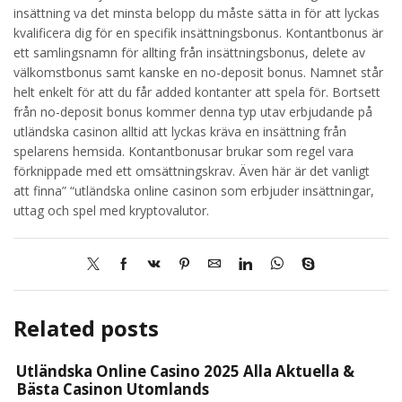
insättning va det minsta belopp du måste sätta in för att lyckas
kvalificera dig för en specifik insättningsbonus. Kontantbonus är
ett samlingsnamn för allting från insättningsbonus, delete av
välkomstbonus samt kanske en no-deposit bonus. Namnet står
helt enkelt för att du får added kontanter att spela för. Bortsett
från no-deposit bonus kommer denna typ utav erbjudande på
utländska casinon alltid att lyckas kräva en insättning från
spelarens hemsida. Kontantbonusar brukar som regel vara
förknippade med ett omsättningskrav. Även här är det vanligt
att finna” “utländska online casinon som erbjuder insättningar,
uttag och spel med kryptovalutor.
Related posts
Utländska Online Casino 2025 Alla Aktuella &
Bästa Casinon Utomlands