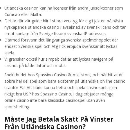
Utländska casinon kan ha licenser från andra jurisdiktioner som
Curacao eller Malta.
Det är där vår guide blir 1st bra verktyg för dig i jakten på bästa
nyskapande utländska casino i avsaknad av svensk licens och tar
emot spelare från Sverige liksom svenska IP-adresser.
Därmed försvann det långvariga svenska spelmonopolet där
endast Svenska spel och Atg fick erbjuda svenskar att lyckas
spela.
Vi granskar också hur simpelt det är att lyckas navigera på
casinot på både dator och mobil.
Spelutbudet hos Spassino Casino är mkt stort, och här hittar du
sobre hel del spel som bara existerar på utländska on line casino
utanför EU. Att både kunna betta och spela casinospel är en
riktigt bra USP hos Spassino Casino. I dag erbjuder många
online casino inte bara klassiska casinospel utan även
sportsbetting.
Måste Jag Betala Skatt På Vinster
Från Utländska Casinon?