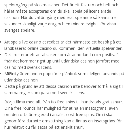
spelomgång på slot-maskiner. Det är ett faktum och helt och
hållet måste accepteras om du skall spela på licensierade
casinon. När du väl är igång med erat spelande så känns tre
sekunder skapligt varje drag och en mindre evighet för vissa
sveriges spelare.
Att spela live casino at redbet är det närmaste ett besök på ett
landbaserat online casino du kommer i den virtuella spelvärlden.
Det existerar ett antal saker som är annorlunda och positiva”
“när det kommer right up until utländska casinon jämfört med
casino med svensk licens.
MiFinity är en annan populär e-plånbok som ideligen används på
utländska casinon.
Detta på grund av att dessa casinon inte behöver förhålla sig till
samma regler som para med svensk licens.
Börja filma med allt från tio free spins till hundratals gratissnurr.
Dina free rounds har mulighed for at ha en insatsgräns, även
om den ofta är reglerad i antalet cost-free spins. Om i ska
genomföra durante omsättning kan e finnas en insatsgräns för
hur relativt du får satsa på ett enskilt snurr.