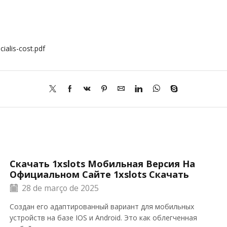
alis-cost.pdf
Скачать 1xslots Мобильная Версия На
Официальном Сайте 1xslots Скачать
28 de março de 2025
Создан его адаптированный вариант для мобильных
устройств на базе IOS и Android. Это как облегченная