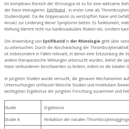
Im komplexen Bereich der
Rhinologie
ist es für eine wirksame Be
der Nase interagieren.
Eptifibatid
, in erster Linie als Thrombozyt
Studienobjekt. Da die Grippesaison zu verstopften Nase und Gef
Ansatz zur Linderung dieser Symptome bieten. Es funktioniert, ind
Wirkung dämmt nicht nur kardiovaskuläre Risiken ein, sondern k
Die Anwendung von
Eptifibatid
in
der Rhinologie
geht über sein
zu untersuchen. Durch die Abschwächung der Thrombozytenaktivi
ist insbesondere in Fällen relevant, in denen eine Entzündung di
andere therapeutische Wirkungen untersucht wurden, bietet die sp
Nase verbundenen Beschwerden zu lindern, indem es die lokalen 
In jüngsten Studien wurde versucht, die genauen Mechanismen auf
Untersuchungen umfassen klinische Studien und molekulare Bewert
wichtigsten Ergebnisse der jüngsten Forschung zusammen und he
Studie
Ergebnisse
Studie A
Reduktion der nasalen Thrombozytenaggrega