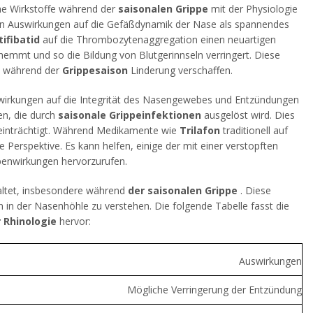
he Wirkstoffe während der
saisonalen Grippe
mit der Physiologie
hen Auswirkungen auf die Gefäßdynamik der Nase als spannendes
tifibatid
auf die Thrombozytenaggregation einen neuartigen
hemmt und so die Bildung von Blutgerinnseln verringert. Diese
o während der
Grippesaison
Linderung verschaffen.
uswirkungen auf die Integrität des Nasengewebes und Entzündungen
n, die durch
saisonale Grippeinfektionen
ausgelöst wird. Dies
beeinträchtigt. Während Medikamente wie
Trilafon
traditionell auf
erspektive. Es kann helfen, einige der mit einer verstopften
benwirkungen hervorzurufen.
ltet, insbesondere während
der saisonalen Grippe
. Diese
in der Nasenhöhle zu verstehen. Die folgende Tabelle fasst die
 Rhinologie
hervor:
Auswirkungen
Mögliche Verringerung der Entzündung