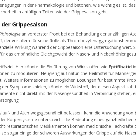
legungen in der Pharmakologie und betonen, wie wichtig es ist, das
rheit in anfälligen Zeiten wie der Grippesaison geht.
 der Grippesaison
Rhinologie
an vorderster Front bei der Behandlung der unzähligen At
ff, der vor allem für seine Rolle als Thrombozytenaggregationshemmer 
enzielle Wirkung während der Grippesaison eine Untersuchung wert. 
le für das empfindliche Gleichgewicht der Nasen- und Nebenhöhlenges
ffsziel. Hier könnte die Einführung von Wirkstoffen wie
Eptifibatid
in
nen zu modulieren. Neugierig auf natürliche Heilmittel für Männerge
st. Weitere Informationen zu möglichen Lösungen für bestimmte Prob
er Symptome spielen, könnte ein Wirkstoff, der diesen Aspekt subtil
mente nicht direkt mit der Nasengesundheit in Verbindung stehen, e
ersorgung.
islauf- und Atemwegsgesundheit befassen, kann die Anwendung von
er Körpersysteme unterstreicht die Bedeutung eines ganzheitlichen 
ht-respiratorischen Medikamenten können medizinische Fachkräfte diff
se sogar einige der schweren Auswirkungen der Grippe auf die Nasen