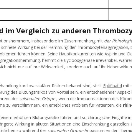
atid im Vergleich zu anderen Thromb
egationshemmern, insbesondere im Zusammenhang mit
der Rhinologi
e schnelle Wirkung bei der Hemmung der Thrombozytenaggregation,
b
oblemen führen können. Seine Hauptkonkurrenten wie Aspirin und Cl
naggregationshemmung, hemmt die Cyclooxygenase irreversibel, währe
 nicht nur auf ihre Wirksamkeit, sondern auch auf ihr Nebenwirkung
handlung kardiovaskulärer Risiken bekannt sind, stellt
Eptifibatid
mit s
erung des Blutungsrisikos von Vorteil sein, ein entscheidender Aspekt
hrend der
saisonalen Grippe
, wenn die Immunreaktionen des Körpers 
zu verschlimmern, ein erhebliches Problem für Patienten, die
rhin
einem erhöhten Blutungsrisiko führen und so chirurgische Eingriffe i
gerte Wirkung in akuten Situationen eine Einschränkung darstellen. U
möglichen so während der
saisonalen Grippe
Anpassungen der Therapie