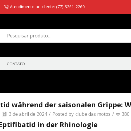
Atendimento ao cliente: (77) 3261-2260
CONTATO
batid während der saisonalen Grippe: 
3 de abril de 2024
/
Posted by
clube das motos
/
380
tifibatid in der Rhinologie