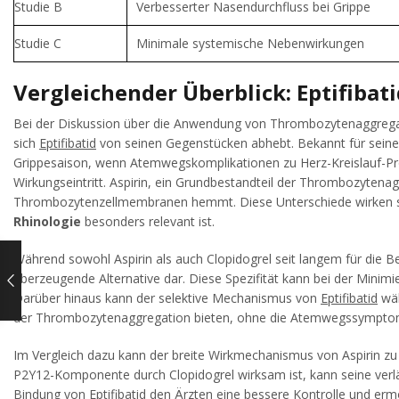
Studie B
Verbesserter Nasendurchfluss bei Grippe
Studie C
Minimale systemische Nebenwirkungen
Vergleichender Überblick: Eptifib
Bei der Diskussion über die Anwendung von Thrombozytenaggr
sich
Eptifibatid
von seinen Gegenstücken abhebt. Bekannt für sein
Grippesaison, wenn Atemwegskomplikationen zu Herz-Kreislauf-Pr
Wirkungseintritt. Aspirin, ein Grundbestandteil der Thrombozyte
Thrombozytenzellmembranen hemmt. Diese Unterschiede wirken sich
Rhinologie
besonders relevant ist.
Während sowohl Aspirin als auch Clopidogrel seit langem für die Be
überzeugende Alternative dar. Diese Spezifität kann bei der Minimi
Darüber hinaus kann der selektive Mechanismus von
Eptifibatid
wä
der Thrombozytenaggregation bieten, ohne die Atemwegssymptome 
Im Vergleich dazu kann der breite Wirkmechanismus von Aspirin zu 
P2Y12-Komponente durch Clopidogrel wirksam ist, kann seine verlän
Bindung von
Eptifibatid
den Ärzten eine bessere Kontrolle und er