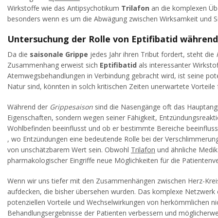
Wirkstoffe wie das Antipsychotikum
Trilafon
an die komplexen Über
besonders wenn es um die Abwägung zwischen Wirksamkeit und Siche
Untersuchung der Rolle von Eptifibatid während
Da die
saisonale Grippe
jedes Jahr ihren Tribut fordert, steht die
Zusammenhang erweist sich
Eptifibatid
als interessanter Wirksto
Atemwegsbehandlungen in Verbindung gebracht wird, ist seine pot
Natur sind, könnten in solch kritischen Zeiten unerwartete Vortei
Während der
Grippesaison
sind die Nasengänge oft das Hauptangri
Eigenschaften, sondern wegen seiner Fähigkeit, Entzündungsreaktio
Wohlbefinden beeinflusst und ob er bestimmte Bereiche beeinflus
, wo Entzündungen eine bedeutende Rolle bei der Verschlimmerung d
von unschätzbarem Wert sein. Obwohl
Trilafon
und ähnliche Medika
pharmakologischer Eingriffe neue Möglichkeiten für die Patientenv
Wenn wir uns tiefer mit den Zusammenhängen zwischen Herz-Kre
aufdecken, die bisher übersehen wurden. Das komplexe Netzwerk d
potenziellen Vorteile und Wechselwirkungen von herkömmlichen nic
Behandlungsergebnisse der Patienten verbessern und möglicherwei