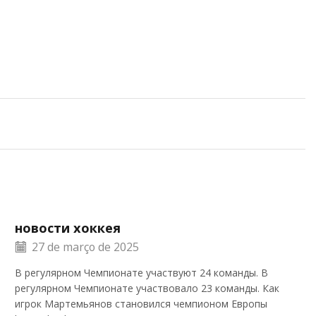
новости хоккея
27 de março de 2025
В регулярном Чемпионате участвуют 24 команды. В
регулярном Чемпионате участвовало 23 команды. Как
игрок Мартемьянов становился чемпионом Европы