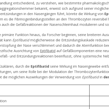
handlung entscheidend, zu verstehen, wie bestimmte pharmakologisc
enaggregationshemmer bekannt, erweist sich aufgrund seiner möglic
äßentzündungen in den Nasengängen führt, könnte die Wirkung von
Ep
em es die Fibrinogenbindungsstellen an den Thrombozyten reversibel 
ann auch die Gefäßreaktionen der Nasenschleimhaut modulieren und s
e primäre Funktion hinaus, da Forscher beginnen, seine breiteren A
tät kann
Eptifibatid
möglicherweise die Entzündungskaskade reduziere
e Verstopfung der Nase verschlimmert und dadurch die Atemfunktion 
ezifische Ausrichtung von
Eptifibatid
auf Gefäßkomponenten eine neue P
Gefäß- und Entzündungsreaktionen beeinflusst, ohne systemische Ne
zuklären, durch die
Eptifibatid
seine Wirkung im Nasengewebe entfa
ungen, um seine Rolle bei der Modulation der Thrombozytenfunktion 
bt die möglichen Auswirkungen der Verwendung von
Eptifibatid
in
der
tion