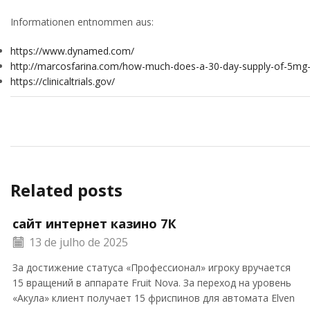
Informationen entnommen aus:
https://www.dynamed.com/
http://marcosfarina.com/how-much-does-a-30-day-supply-of-5mg-ci
https://clinicaltrials.gov/
Related posts
сайт интернет казино 7К
13 de julho de 2025
За достижение статуса «Профессионал» игроку вручается
15 вращений в аппарате Fruit Nova. За переход на уровень
«Акула» клиент получает 15 фриспинов для автомата Elven