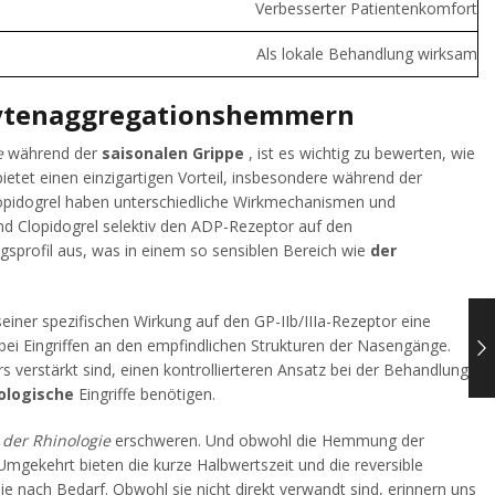
Verbesserter Patientenkomfort
Als lokale Behandlung wirksam
ozytenaggregationshemmern
e
während der
saisonalen Grippe
, ist es wichtig zu bewerten, wie
ietet einen einzigartigen Vorteil, insbesondere während der
opidogrel haben unterschiedliche Wirkmechanismen und
nd Clopidogrel selektiv den ADP-Rezeptor auf den
sprofil aus, was in einem so sensiblen Bereich wie
der
einer spezifischen Wirkung auf den GP-IIb/IIIa-Rezeptor eine
 bei Eingriffen an den empfindlichen Strukturen der Nasengänge.
verstärkt sind, einen kontrollierteren Ansatz bei der Behandlung
ologische
Eingriffe benötigen.
n
der Rhinologie
erschweren. Und obwohl die Hemmung der
mgekehrt bieten die kurze Halbwertszeit und die reversible
 nach Bedarf. Obwohl sie nicht direkt verwandt sind, erinnern uns