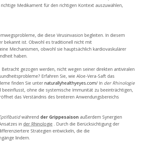
 richtige Medikament für den richtigen Kontext auszuwählen,
emwegsprobleme, die diese Virusinvasion begleiten. In diesem
bekannt ist. Obwohl es traditionell nicht mit
Seine Mechanismen, obwohl sie hauptsächlich kardiovaskulärer
undheit haben.
 Betracht gezogen werden, nicht wegen seiner direkten antiviralen
sundheitsprobleme? Erfahren Sie, wie Aloe-Vera-Saft das
leme finden Sie unter
naturallyhealthyeyes.com/
In
der Rhinologie
 beeinflusst, ohne die systemische Immunität zu beeinträchtigen,
röffnet das Verständnis des breiteren Anwendungsbereichs
Eptifibatid
während
der Grippesaison
außerdem Synergien
Ansatzes in
der Rhinologie
. Durch die Berücksichtigung der
erenziertere Strategien entwickeln, die die
gänge lindern.