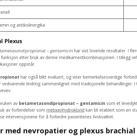
eriell
tamin og antikolinergika
al Plexus
tametasondipropionat – gentamicin
har vist lovende resultater. I fl
 funksjon etter bruk av denne medikamentkombinasjonen. I tillegg vir
likasjoner oppstår.
ropionat
har også blitt evaluert, og viser bemerkelsesverdige forbe
vedvarende lindring sammenlignet med tradisjonelle behandlinger. I ti
vevev.
 bruken av
betametasondipropionat – gentamicin
som et levedykti
uk av forbindelser som
metixenhydroklorid
kan bli etablert som en st
sse intervensjonene for å forbedre pasientenes livskvalitet.
r med nevropatier og plexus brachial