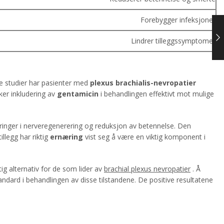
Forebygger infeksjoner
Lindrer tilleggssymptomer
ere studier har pasienter med
plexus brachialis-nevropatier
ker inkludering av
gentamicin
i behandlingen effektivt mot mulige
dringer i nerveregenerering og reduksjon av betennelse. Den
llegg har riktig
ernæring
vist seg å være en viktig komponent i
g alternativ for de som lider av
brachial plexus nevropatier
. Å
andard i behandlingen av disse tilstandene. De positive resultatene