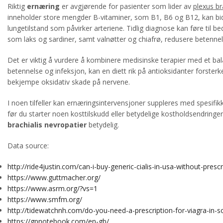
Riktig
ernæring
er avgjørende for pasienter som lider av
plexus br
inneholder store mengder B-vitaminer, som B1, B6 og B12, kan bidr
lungetilstand som påvirker arteriene. Tidlig diagnose kan føre til 
som laks og sardiner, samt valnøtter og chiafrø, redusere betenne
Det er viktig å vurdere å kombinere medisinske terapier med et b
betennelse og infeksjon, kan en diett rik på antioksidanter forster
bekjempe oksidativ skade på nervene.
I noen tilfeller kan ernæringsintervensjoner suppleres med spesif
før du starter noen kosttilskudd eller betydelige kostholdsendringe
brachialis nevropatier
betydelig.
Data source:
http://ride4justin.com/can-i-buy-generic-cialis-in-usa-without-prescr
https://www.guttmacher.org/
https://www.asrm.org/?vs=1
https://www.smfm.org/
http://tidewatchnh.com/do-you-need-a-prescription-for-viagra-in-so
https://gpnotebook.com/en-gb/