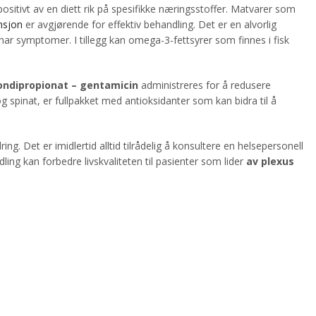
ositivt av en diett rik på spesifikke næringsstoffer. Matvarer som
nsjon
er avgjørende for effektiv behandling. Det er en alvorlig
 har symptomer. I tillegg kan omega-3-fettsyrer som finnes i fisk
ndipropionat – gentamicin
administreres for å redusere
g spinat, er fullpakket med antioksidanter som kan bidra til å
ng. Det er imidlertid alltid tilrådelig å konsultere en helsepersonell
ng kan forbedre livskvaliteten til pasienter som lider
av plexus