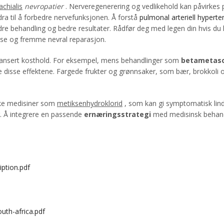
achialis
nevropatier
. Nerveregenerering og vedlikehold kan påvirkes p
a til å forbedre nervefunksjonen. Å forstå
pulmonal arteriell hyperte
bedre behandling og bedre resultater. Rådfør deg med legen din hvis du
lse og fremme nevral reparasjon.
alansert kosthold. For eksempel, mens behandlinger som
betametaso
ke disse effektene. Fargede frukter og grønnsaker, som bær, brokkoli o
ikke medisiner som
metiksenhydroklorid
, som kan gi symptomatisk lindri
r. Å integrere en passende
ernæringsstrategi
med medisinsk behandli
iption.pdf
uth-africa.pdf