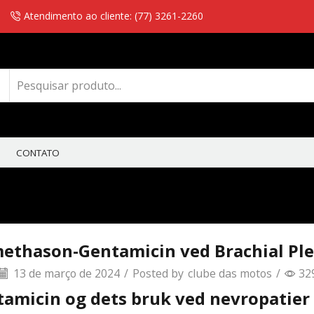
Atendimento ao cliente: (77) 3261-2260
CONTATO
ethason-Gentamicin ved Brachial Pl
13 de março de 2024
/
Posted by
clube das motos
/
32
amicin og dets bruk ved nevropatier