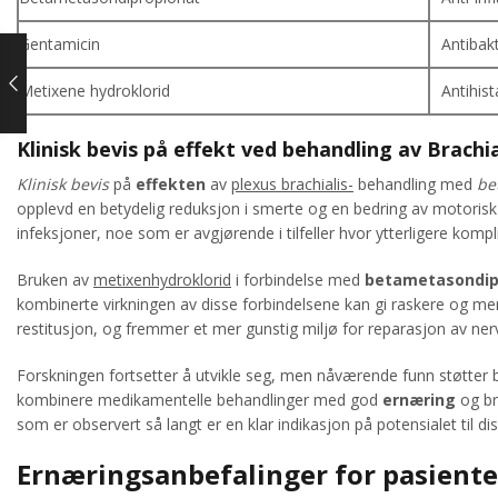
Gentamicin
Antibakt
Metixene hydroklorid
Antihis
Klinisk bevis på effekt ved behandling av Brachi
Klinisk bevis
på
effekten
av
plexus brachialis-
behandling med
be
opplevd en betydelig reduksjon i smerte og en bedring av motorisk
infeksjoner, noe som er avgjørende i tilfeller hvor ytterligere komp
Bruken av
metixenhydroklorid
i forbindelse med
betametasondip
kombinerte virkningen av disse forbindelsene kan gi raskere og mer 
restitusjon, og fremmer et mer gunstig miljø for reparasjon av ner
Forskningen fortsetter å utvikle seg, men nåværende funn støtter
kombinere medikamentelle behandlinger med god
ernæring
og br
som er observert så langt er en klar indikasjon på potensialet til di
Ernæringsanbefalinger for pasiente