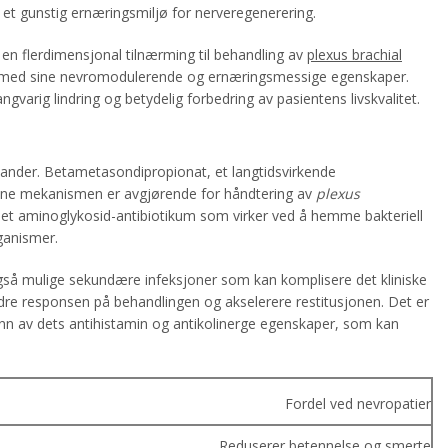
 et gunstig ernæringsmiljø for nerveregenerering.
en flerdimensjonal tilnærming til behandling av
plexus brachial
en med sine nevromodulerende og ernæringsmessige egenskaper.
rig lindring og betydelig forbedring av pasientens livskvalitet.
lstander. Betametasondipropionat, et langtidsvirkende
enne mekanismen er avgjørende for håndtering av
plexus
 et aminoglykosid-antibiotikum som virker ved å hemme bakteriell
rganismer.
gså mulige sekundære infeksjoner som kan komplisere det kliniske
edre responsen på behandlingen og akselerere restitusjonen. Det er
unn av dets antihistamin og antikolinerge egenskaper, som kan
Fordel ved nevropatier
Reduserer betennelse og smerte