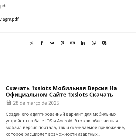
.pdf
viagra.pdf
Скачать 1xslots Мобильная Версия На
Официальном Сайте 1xslots Скачать
28 de março de 2025
Создан его адаптированный вариант для мобильных
устройств на базе IOS и Android. Это как облегченная
мобайл-версия портала, так и скачиваемое приложение,
которое расширяет возможности азартных...