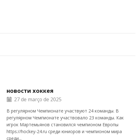
новости хоккея
27 de março de 2025
В регулярном Чемпионате участвуют 24 команды. В
регулярном Чемпионате участвовало 23 команды. Как
игрок Мартемьянов становился чемпионом Европы
https://hockey-24.ru среди юниоров и чемпионом мира
среди...