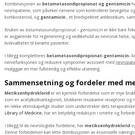
Kombinasjonen av
betametasondipropionat og gentamicin
ha
nevropatiene, som påvirker nervene som kontrollerer bevegelse og
kortikosteroid, og
gentamicin
, et bredspektret antibiotikum, sa
Bruken av
betametasondipropionat – gentamicin
er ikke bare fo
er avgjørende for regenerering og vedlikehold av nevronal helse, spes
livskvaliteten til berørte pasienter.
I tillegg kompletteres
betametasondipropionat-gentamicin-
ko
nervefunksjonen og redusere symptomer assosiert med
nevropati
muliggjør en mer fullstendig og effektiv utvinning.
Sammensetning og fordeler med me
Metiksenhydroklorid
er en kjemisk forbindelse som er mye brukt 
som en acetylkolinantagonist, blokkerer muskarine reseptorer og re
en rekke vitenskapelige studier som understreker dets terapeutiske po
Library of Medicine
, har en betydelig reduksjon i smerte og forbed
I tillegg til de nevrologiske fordelene, har
metiksenhydroklorid
og
Denne forbindelsen kan lette distribusjonen av essensielle næri