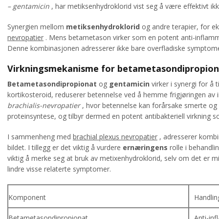
– gentamicin
, har metiksenhydroklorid vist seg å være effektivt 
Synergien mellom
metiksenhydroklorid
og andre terapier, for 
nevropatier
. Mens betametason virker som en potent anti-inflamm
Denne kombinasjonen adresserer ikke bare overfladiske symptomer, 
Virkningsmekanisme for betametasondipropion
Betametasondipropionat
og
gentamicin
virker i synergi for å
kortikosteroid, reduserer betennelse ved å hemme frigjøringen av
brachialis-nevropatier
, hvor betennelse kan forårsake smerte og 
proteinsyntese, og tilbyr dermed en potent antibakteriell virkning 
I sammenheng med
brachial plexus nevropatier
, adresserer kombi
bildet. I tillegg er det viktig å vurdere
ernæringens
rolle i behandli
viktig å merke seg at bruk av metixenhydroklorid, selv om det er 
lindre visse relaterte symptomer.
Komponent
Handlin
Betametasondipropionat
Anti-in