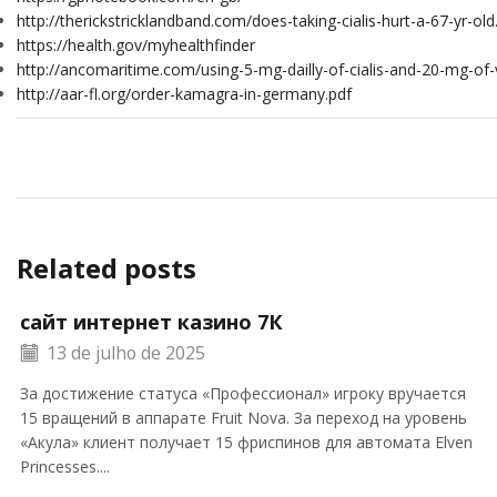
http://therickstricklandband.com/does-taking-cialis-hurt-a-67-yr-old
https://health.gov/myhealthfinder
http://ancomaritime.com/using-5-mg-dailly-of-cialis-and-20-mg-of-
http://aar-fl.org/order-kamagra-in-germany.pdf
Related posts
сайт интернет казино 7К
13 de julho de 2025
За достижение статуса «Профессионал» игроку вручается
15 вращений в аппарате Fruit Nova. За переход на уровень
«Акула» клиент получает 15 фриспинов для автомата Elven
Princesses....