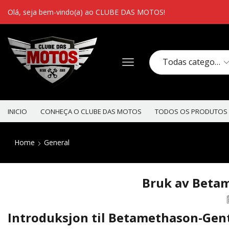
Olá, seja bem-vindo(a) ao CLUBE DAS MOTOS!
INICIO
CONHEÇA O CLUBE DAS MOTOS
TODOS OS PRODUTOS
Home
General
Bruk av Betam
Introduksjon til Betamethason-Gent