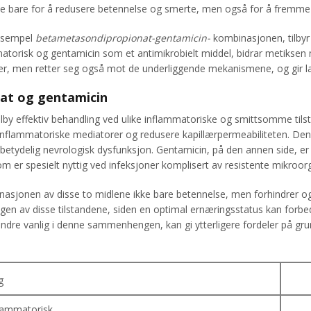
ikke bare for å redusere betennelse og smerte, men også for å fremme
eksempel
betametasondipropionat-gentamicin-
kombinasjonen, tilbyr 
atorisk og gentamicin som et antimikrobielt middel, bidrar metiks
men retter seg også mot de underliggende mekanismene, og gir langva
at og gentamicin
 tilby effektiv behandling ved ulike inflammatoriske og smittsomme ti
 inflammatoriske mediatorer og redusere kapillærpermeabiliteten. D
betydelig nevrologisk dysfunksjon. Gentamicin, på den annen side, er
som er spesielt nyttig ved infeksjoner komplisert av resistente mikroo
nasjonen av disse to midlene ikke bare betennelse, men forhindrer o
ngen av disse tilstandene, siden en optimal ernæringsstatus kan forb
mindre vanlig i denne sammenhengen, kan gi ytterligere fordeler på gr
g
flammatorisk