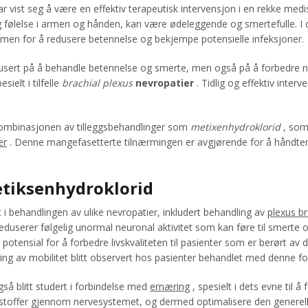
r vist seg å være en effektiv terapeutisk intervensjon i en rekke medis
 følelse i armen og hånden, kan være ødeleggende og smertefulle. I d
mmen for å redusere betennelse og bekjempe potensielle infeksjoner.
kusert på å behandle betennelse og smerte, men også på å forbedre 
ielt i tilfelle
brachial plexus
nevropatier
. Tidlig og effektiv inter
mbinasjonen av tilleggsbehandlinger som
metixenhydroklorid
, som 
er
. Denne mangefasetterte tilnærmingen er avgjørende for å håndter
tiksenhydroklorid
i behandlingen av ulike nevropatier, inkludert behandling av
plexus br
duserer følgelig unormal neuronal aktivitet som kan føre til smerte 
tensial for å forbedre livskvaliteten til pasienter som er berørt av di
ring av mobilitet blitt observert hos pasienter behandlet med denne fo
så blitt studert i forbindelse med
ernæring
, spesielt i dets evne til
ngsstoffer gjennom nervesystemet, og dermed optimalisere den gener