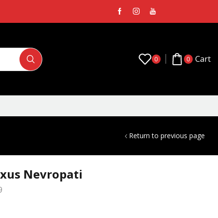
Cart
0
0
Return to previous page
exus Nevropati
9