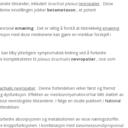
inske tilstander, inkludert
brachial plexus
nevropatier
. Disse
enne innstillingen jobber
betametason
, et potent
nevronal
ernæring
. Det er viktig å forstå at tilstrekkelig
ernæring
vensjon med disse medisinene kan gjøre en merkbar forskjell i
kan tilby ytterligere symptomatisk lindring ved å forbedre
e kompleksiteten til
plexus brachialis
nevropatier
, noe som
achialis nevropatier
. Denne forbindelsen virker først og fremst
og dysfunksjon. Effekten av
metiksenhydroklorid
har blitt støttet av
sse nevrologiske tilstandene. I følge en studie publisert i
National
rbindelsen.
 å forbedre absorpsjonen og metabolismen av visse næringsstoffer.
elle kroppsfunksjonen. I kombinasjon med
betametasondipropionat