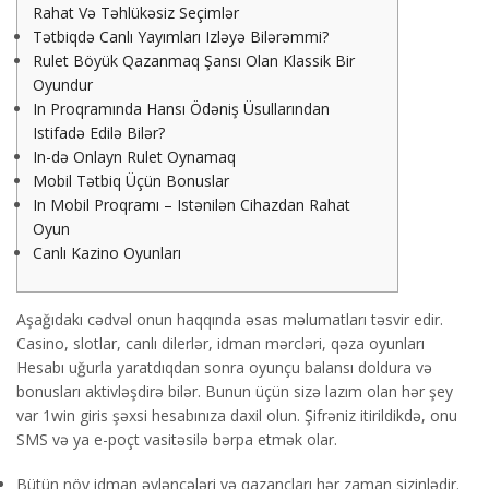
Rahat Və Təhlükəsiz Seçimlər
Tətbiqdə Canlı Yayımları Izləyə Bilərəmmi?
Rulet Böyük Qazanmaq Şansı Olan Klassik Bir
Oyundur
In Proqramında Hansı Ödəniş Üsullarından
Istifadə Edilə Bilər?
In-də Onlayn Rulet Oynamaq
Mobil Tətbiq Üçün Bonuslar
In Mobil Proqramı – Istənilən Cihazdan Rahat
Oyun
Canlı Kazino Oyunları
Aşağıdakı cədvəl onun haqqında əsas məlumatları təsvir edir.
Casino, slotlar, canlı dilerlər, idman mərcləri, qəza oyunları
Hesabı uğurla yaratdıqdan sonra oyunçu balansı doldura və
bonusları aktivləşdirə bilər. Bunun üçün sizə lazım olan hər şey
var 1win giris şəxsi hesabınıza daxil olun. Şifrəniz itirildikdə, onu
SMS və ya e-poçt vasitəsilə bərpa etmək olar.
Bütün növ idman əyləncələri və qazancları hər zaman sizinlədir.