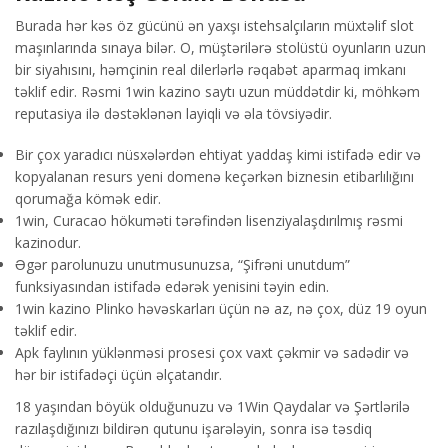
Burada hər kəs öz gücünü ən yaxşı istehsalçıların müxtəlif slot
maşınlarında sınaya bilər. O, müştərilərə stolüstü oyunların uzun
bir siyahısını, həmçinin real dilerlərlə rəqabət aparmaq imkanı
təklif edir. Rəsmi 1win kazino saytı uzun müddətdir ki, möhkəm
reputasiya ilə dəstəklənən layiqli və əla tövsiyədir.
Bir çox yaradıcı nüsxələrdən ehtiyat yaddaş kimi istifadə edir və
kopyalanan resurs yeni domenə keçərkən biznesin etibarlılığını
qorumağa kömək edir.
1win, Curacao hökuməti tərəfindən lisenziyalaşdırılmış rəsmi
kazinodur.
Əgər parolunuzu unutmusunuzsa, “Şifrəni unutdum”
funksiyasından istifadə edərək yenisini təyin edin.
1win kazino Plinko həvəskarları üçün nə az, nə çox, düz 19 oyun
təklif edir.
Apk faylının yüklənməsi prosesi çox vaxt çəkmir və sadədir və
hər bir istifadəçi üçün əlçatandır.
18 yaşından böyük olduğunuzu və 1Win Qaydalar və Şərtlərilə
razılaşdığınızı bildirən qutunu işarələyin, sonra isə təsdiq