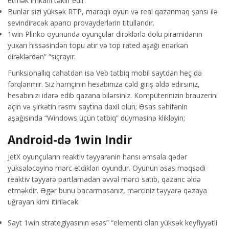
etmək imkanı təklif edir.
Bunlar sizi yüksək RTP, maraqlı oyun və real qazanmaq şansı ilə
sevindirəcək aparıcı provayderlərin titullarıdır.
1win Plinko oyununda oyunçular dirəklərlə dolu piramidanın
yuxarı hissəsindən topu atır və top rated aşağı enərkən
dirəklərdən” “sıçrayır.
Funksionallıq cəhətdən isə Veb tətbiq mobil saytdan heç də
fərqlənmir. Siz həmçinin hesabınıza cəld giriş əldə edirsiniz,
hesabınızı idarə edib qazana bilərsiniz. Kompüterinizin brauzerini
açın və şirkətin rəsmi saytına daxil olun; Əsas səhifənin
aşağısında “Windows üçün tətbiq” düyməsinə klikləyin;
Android-də 1win Indir
JetX oyunçuların reaktiv təyyarənin hansı əmsala qədər
yüksələcəyinə mərc etdikləri oyundur. Oyunun əsas məqsədi
reaktiv təyyarə partlamadan əvvəl mərci satıb, qazanc əldə
etməkdir. Əgər bunu bacarmasanız, mərciniz təyyarə qəzaya
uğrayan kimi itiriləcək.
Sayt 1win strategiyasının əsas” “elementi olan yüksək keyfiyyətli