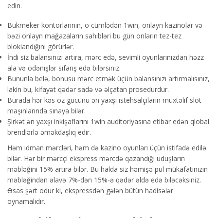
edin.
Bukmeker kontorlarının, o cümlədən 1win, onlayn kazinolar və
bəzi onlayn mağazaların sahibləri bu gün onların tez-tez
bloklandığını görürlər.
İndi siz balansınızı artıra, mərc edə, sevimli oyunlarınızdan həzz
ala və ödənişlər sifariş edə bilərsiniz.
Bununla belə, bonusu mərc etmək üçün balansınızı artırmalısınız,
lakin bu, kifayət qədər sadə və əlçatan prosedurdur.
Burada hər kəs öz gücünü ən yaxşı istehsalçıların müxtəlif slot
maşınlarında sınaya bilər.
Şirkət ən yaxşı inkişaflarını 1win auditoriyasına etibar edən qlobal
brendlərlə əməkdaşlıq edir.
Həm idman mərcləri, həm də kazino oyunları üçün istifadə edilə
bilər. Hər bir mərcçi ekspress mərcdə qazandığı uduşların
məbləğini 15% artıra bilər. Bu halda siz həmişə pul mükafatınızın
məbləğindən əlavə 7%-dən 15%-ə qədər əldə edə biləcəksiniz.
Əsas şərt odur ki, ekspressdən gələn bütün hadisələr
oynamalıdır.