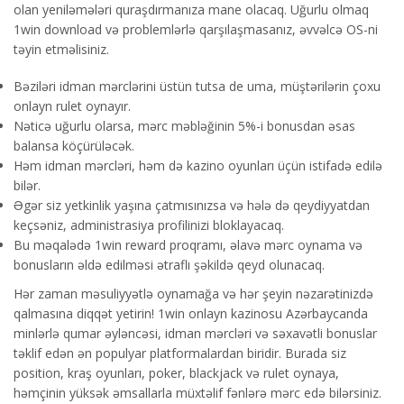
olan yeniləmələri quraşdırmanıza mane olacaq. Uğurlu olmaq
1win download və problemlərlə qarşılaşmasanız, əvvəlcə OS-ni
təyin etməlisiniz.
Bəziləri idman mərclərini üstün tutsa de uma, müştərilərin çoxu
onlayn rulet oynayır.
Nəticə uğurlu olarsa, mərc məbləğinin 5%-i bonusdan əsas
balansa köçürüləcək.
Həm idman mərcləri, həm də kazino oyunları üçün istifadə edilə
bilər.
Əgər siz yetkinlik yaşına çatmısınızsa və hələ də qeydiyyatdan
keçsəniz, administrasiya profilinizi bloklayacaq.
Bu məqalədə 1win reward proqramı, əlavə mərc oynama və
bonusların əldə edilməsi ətraflı şəkildə qeyd olunacaq.
Hər zaman məsuliyyətlə oynamağa və hər şeyin nəzarətinizdə
qalmasına diqqət yetirin! 1win onlayn kazinosu Azərbaycanda
minlərlə qumar əyləncəsi, idman mərcləri və səxavətli bonuslar
təklif edən ən populyar platformalardan biridir. Burada siz
position, kraş oyunları, poker, blackjack və rulet oynaya,
həmçinin yüksək əmsallarla müxtəlif fənlərə mərc edə bilərsiniz.