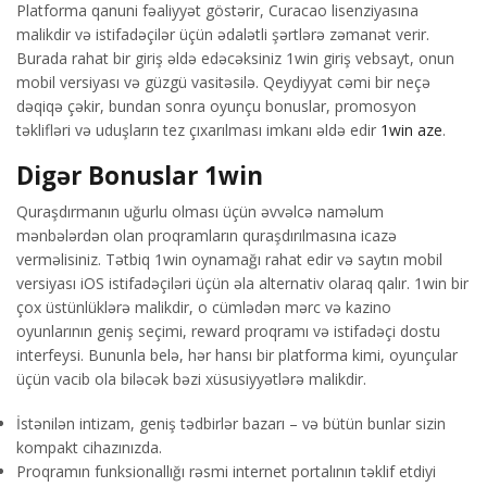
Platforma qanuni fəaliyyət göstərir, Curacao lisenziyasına
malikdir və istifadəçilər üçün ədalətli şərtlərə zəmanət verir.
Burada rahat bir giriş əldə edəcəksiniz 1win giriş vebsayt, onun
mobil versiyası və güzgü vasitəsilə. Qeydiyyat cəmi bir neçə
dəqiqə çəkir, bundan sonra oyunçu bonuslar, promosyon
təklifləri və uduşların tez çıxarılması imkanı əldə edir
1win aze
.
Digər Bonuslar 1win
Quraşdırmanın uğurlu olması üçün əvvəlcə naməlum
mənbələrdən olan proqramların quraşdırılmasına icazə
verməlisiniz. Tətbiq 1win oynamağı rahat edir və saytın mobil
versiyası iOS istifadəçiləri üçün əla alternativ olaraq qalır. 1win bir
çox üstünlüklərə malikdir, o cümlədən mərc və kazino
oyunlarının geniş seçimi, reward proqramı və istifadəçi dostu
interfeysi. Bununla belə, hər hansı bir platforma kimi, oyunçular
üçün vacib ola biləcək bəzi xüsusiyyətlərə malikdir.
İstənilən intizam, geniş tədbirlər bazarı – və bütün bunlar sizin
kompakt cihazınızda.
Proqramın funksionallığı rəsmi internet portalının təklif etdiyi