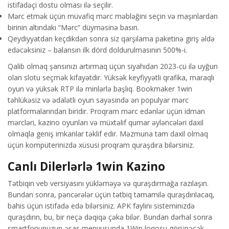
istifadəçi dostu olması ilə seçilir.
Mərc etmək üçün müvafiq mərc məbləğini seçin və maşınlardan
birinin altındakı “Mərc” düyməsinə basın.
Qeydiyyatdan keçdikdən sonra siz qarşılama paketinə giriş əldə
edəcəksiniz – balansın ilk dörd doldurulmasının 500%-i.
Qalib olmaq şansınızı artırmaq üçün siyahıdan 2023-cü ilə uyğun
olan slotu seçmək kifayətdir. Yüksək keyfiyyətli qrafika, maraqlı
oyun və yüksək RTP ilə minlərlə başlıq. Bookmaker 1win
təhlükəsiz və ədalətli oyun sayəsində ən populyar mərc
platformalarından biridir. Proqram mərc edənlər üçün idman
mərcləri, kazino oyunları və müxtəlif qumar əyləncələri daxil
olmaqla geniş imkanlar təklif edir. Məzmuna tam daxil olmaq
üçün kompüterinizdə xüsusi proqram quraşdıra bilərsiniz.
Canlı Dilerlərlə 1win Kazino
Tətbiqin veb versiyasını yükləməyə və quraşdırmağa razılaşın.
Bundan sonra, pəncərələr üçün tətbiq tamamilə quraşdırılacaq,
bahis üçün istifadə edə bilərsiniz. APK faylını sisteminizdə
quraşdırın, bu, bir neçə dəqiqə çəkə bilər. Bundan dərhal sonra
smartfonunuzun əsas menyusunda 1Win loqosu görünəcək,