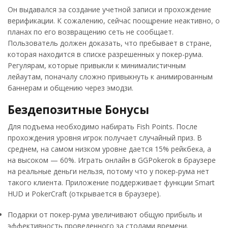
Он выдавался за создание учетной записи и прохождение
верификации. К сожалению, сейчас поощрение неактивно, о
планах по его возвращению сеть не сообщает.
Пользователь должен доказать, что пребывает в стране,
которая находится в списке разрешенных у покер-рума.
Регулярам, которые привыкли к минималистичным
лейаутам, поначалу сложно привыкнуть к анимированным
баннерам и общению через эмодзи.
Бездепозитные Бонусы
Для подъема необходимо набирать Fish Points. После
прохождения уровня игрок получает случайный приз. В
среднем, на самом низком уровне дается 15% рейкбека, а
на высоком — 60%. Играть онлайн в GGPokerok в браузере
на реальные деньги нельзя, потому что у покер-рума нет
такого клиента. Приложение поддерживает функции Smart
HUD и PokerCraft (открывается в браузере).
Подарки от покер-рума увеличивают общую прибыль и
эффективность проведенного за столами времени.