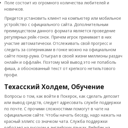
Поле состоит из огромного количества любителей и
новичков.
Придется установить клиент на компьютер или мобильное
устройство с официального сайта. Дополнительным
преимуществом данного формата является проведение
регулярных рейк-гонок. Причем игрок принимает в них
участие автоматически. Отслеживать свой прогресс и
следить за соперниками в гонке можно на официальном
сайте покер-рума. Отыграл в своей жизни миллионы раздач
онлайн и оффлайн. Поэтому мой вывод это не попаболь
фиша, а обоснованный текст от крепкого нетильтового
профи.
Техасский Холдем, Обучени‪е‬
Вопросы о том, как войти в Покерок, как сделать депозит
или вывод средств, следует адресовать службе поддержки
по почте. С прочими сложностями помогут в чате на
официальном сайте. Чтобы начать беседу, надо нажать на
красный эллипс со значком чата. Служба поддержки
работает на русском и английских языках. Рейкбек на