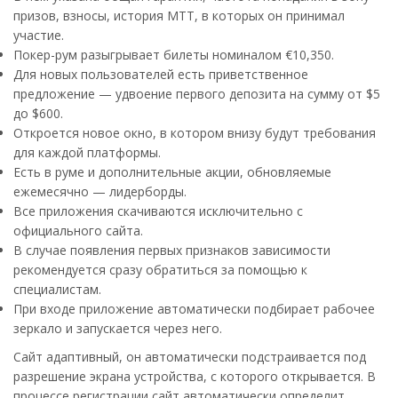
призов, взносы, история МТТ, в которых он принимал
участие.
Покер-рум разыгрывает билеты номиналом €10,350.
Для новых пользователей есть приветственное
предложение — удвоение первого депозита на сумму от $5
до $600.
Откроется новое окно, в котором внизу будут требования
для каждой платформы.
Есть в руме и дополнительные акции, обновляемые
ежемесячно — лидерборды.
Все приложения скачиваются исключительно с
официального сайта.
В случае появления первых признаков зависимости
рекомендуется сразу обратиться за помощью к
специалистам.
При входе приложение автоматически подбирает рабочее
зеркало и запускается через него.
Сайт адаптивный, он автоматически подстраивается под
разрешение экрана устройства, с которого открывается. В
процессе регистрации сайт автоматически определит