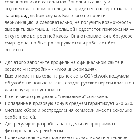
соревнованиях и сателлитах. Заполнять анкету и
подтверждать номер телефона придется в
покерок скачать
на андроид
любом случае. Без этого не пройти
верификацию, а следовательно, не получить возможность
выводить выигрыши. Небольшой недостаток приложения —
отсутствие встроенной кассы. Она открывается в браузере
смартфона, но быстро загружается и работает без
вылетов.
Для этого заполните профиль на официальном сайте в
разделе «Настройки» – «Моя информация».
Еще в момент выхода на рынок сеть GGNetwork подумала
об удобстве пользователя, создав русские версии клиентов
для популярных устройств.
В сети много ресурсов с “фейковыми” ссылками.
Попадание в призовую зону в среднем гарантирует $20-$30.
Система сбора и распределения комиссии имеет несколько
особенностей.
Для регуляров разработана отдельная программа с
фиксированным рейкбеком.
Пользователь может косвенно поучаствовать в турнире,