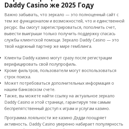
Daddy Casino же 2025 Году
Важно забывать, что зеркало — это полноценный сайт с
тем же функционалом и возможностей, что и единственной
ресурс. Вы смогут зарегистрироваться, пополнить счет,
вывести выигрыши только получить поддержку спасась
службы клиентской помощи. Зеркало Daddy Casino — это
твой надежный партнер же мире гемблинга.
Клиенты Daddy казино могут сразу после регистрации
верифицировать свой полупрофиль.
Кроме фильтров, пользователи могут воспользоваться
строк поиска.
Может потребоваться дополнительных информация о
нашем банковском счете.
Также, вы можете найти ссылку на актуальное зеркало
Daddy Casino и этой странице, гарантируя тем самым
беспрепятственный доступ к играм и услугам казино.
Программа лояльности же казино Дэдди поощряет
активность. Daddy Casino уверенно набирает популярность