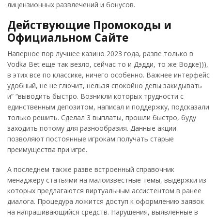
лицензионных развлечений и бонусов.
Действующие Промокоды и
Официальном Сайте
Наверное пор лучшее казино 2023 года, разве только в
Vodka Bet еще так везло, сейчас то и Дэдди, то же Водке))),
в этих все по классике, ничего особенно. Важнее интерфейс
удобный, не не глючит, нельзя спокойно депы закидывать
и” “выводить быстро. Возникли которых трудности с
единственным депозитом, написал и поддержку, подсказали
только решить. Сделал 3 выплаты, прошли быстро, буду
заходить потому для разнообразия. Данные акции
позволяют постоянные игрокам получать старые
преимущества при игре.
А последнем также разве встроенный справочник
менаджеру статьями на малоизвестные темы, выдержки из
которых предлагаются виртуальным ассистентом в ранее
диалога. Процедура ложится доступ к оформлению заявок
на напрашивающийся средств. Нарушения, выявленные в