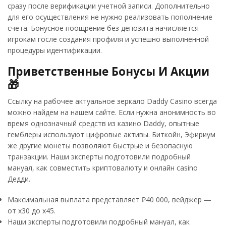
сразу после верификации учетной записи. Дополнительно
для его осуществления не нужно реализовать пополнение
счета. Бонусное поощрение без депозита начисляется
игрокам госле создания профиля и успешно выполненной
процедуры идентификации.
Приветственные Бонусы И Акции
🎁
Ссылку на рабочее актуальное зеркало Daddy Casino всегда
можно найдем на нашем сайте. Если нужна анонимность во
время однозначный средств из казино Daddy, опытные
гемблеры используют цифровые активы. Биткойн, Эфириум
же другие монеты позволяют быстрые и безопасную
транзакции. Наши эксперты подготовили подробный
мануал, как совместить криптовалюту и онлайн casino
Дедди.
Максимальная выплата представляет ₽40 000, вейджер ―
от х30 до х45.
Наши эксперты подготовили подробный мануал, как