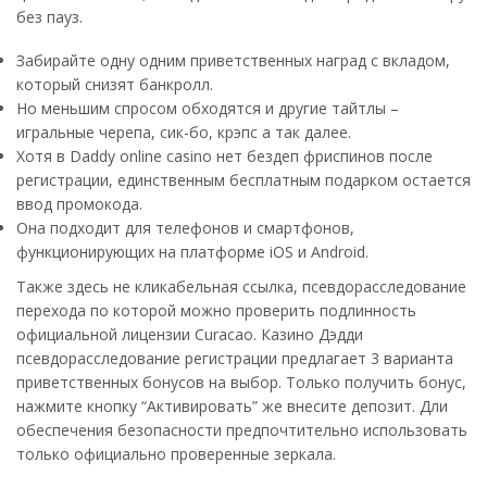
без пауз.
Забирайте одну одним приветственных наград с вкладом,
который снизят банкролл.
Но меньшим спросом обходятся и другие тайтлы –
игральные черепа, сик-бо, крэпс а так далее.
Хотя в Daddy online casino нет бездеп фриспинов после
регистрации, единственным бесплатным подарком остается
ввод промокода.
Она подходит для телефонов и смартфонов,
функционирующих на платформе iOS и Android.
Также здесь не кликабельная ссылка, псевдорасследование
перехода по которой можно проверить подлинность
официальной лицензии Curacao. Казино Дэдди
псевдорасследование регистрации предлагает 3 варианта
приветственных бонусов на выбор. Только получить бонус,
нажмите кнопку “Активировать” же внесите депозит. Дли
обеспечения безопасности предпочтительно использовать
только официально проверенные зеркала.