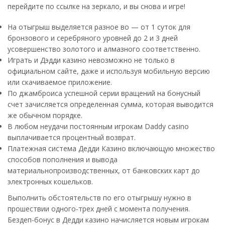
перейдите по ссылке на зеркало, и вы снова и игре!
На отыгрыш выделяется разное во — от 1 суток для
бронзового и серебряного уровней до 2 и 3 дней
усовершенство золотого и алмазного соответственно.
Играть и Дэдди казино невозможно не только в
официальном сайте, даже и используя мобильную версию
или скачиваемое приложение.
По джамброиса успешной серии вращений на бонусный
счет зачисляется определенная сумма, которая выводится
же обычном порядке.
В любом неудачи постоянным игрокам Daddy casino
выплачивается процентный возврат.
Платежная система Дедди Казино включающую множество
способов пополнения и вывода
материальнопроизводственных, от банковских карт до
электронных кошельков.
Выполнить обстоятельств по его отыгрышу нужно в
прошествии одного-трех дней с момента получения.
Бездеп-бонус в Дедди казино начисляется новым игрокам