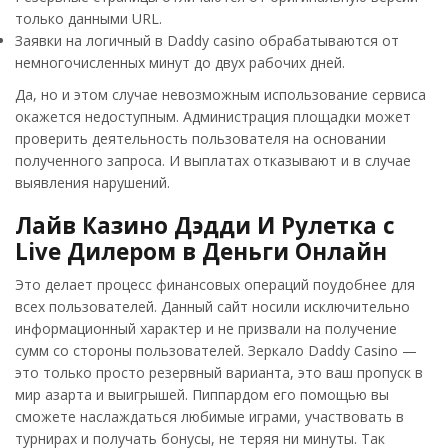
только данными URL.
Заявки на логичный в Daddy casino обрабатываются от
немногочисленных минут до двух рабочих дней.
Да, но и этом случае невозможным использование сервиса
окажется недоступным. Администрация площадки может
проверить деятельность пользователя на основании
полученного запроса. И выплатах отказывают и в случае
выявления нарушений.
Лайв Казино Дэдди И Рулетка с
Live Дилером в Деньги Онлайн
Это делает процесс финансовых операций поудобнее для
всех пользователей. Данный сайт носили исключительно
информационный характер и не призвали на получение
сумм со стороны пользователей. Зеркало Daddy Casino —
это только просто резервный варианта, это ваш пропуск в
мир азарта и выигрышей. Пиппардом его помощью вы
сможете наслаждаться любимые играми, участвовать в
турнирах и получать бонусы, не теряя ни минуты. Так