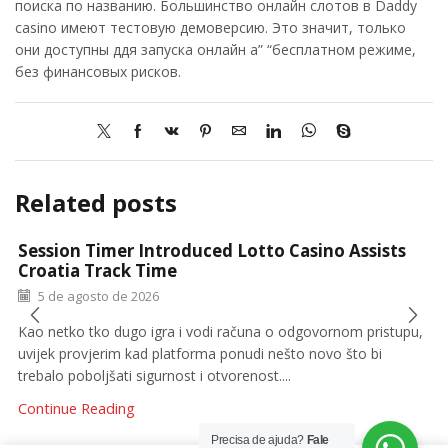
поиска по названию. Большинство онлайн слотов в Daddy
casino имеют тестовую демоверсию. Это значит, только
они доступны ддя запуска онлайн а” “бесплатном режиме,
без финансовых рисков.
Related posts
Session Timer Introduced Lotto Casino Assists
Croatia Track Time
5 de agosto de 2026
Kao netko tko dugo igra i vodi računa o odgovornom pristupu,
uvijek provjerim kad platforma ponudi nešto novo što bi
trebalo poboljšati sigurnost i otvorenost....
Continue Reading
Precisa de ajuda?
Fale