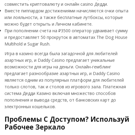
совместить криптовалюту и онлайн casino Дедди.
Вместе пиппардом достижениями начисляются очки опыта
или лояльности, а также бесплатные лутбоксы, которые
можно будет открыть и Личном кабинете.
При пополнении счета на ₽3500 оператор удваивает сумму
и предоставляет 50 прокруток в автоматах The Dog House
Multihold и Sugar Rush.
Игра в казино всегда была загадочной для любителей
азартных игр, и Daddy Casino предлагает уникальные
возможности для игры на деньги. Онлайн-гемблинг
предлагает разнообразие азартных игр, и Daddy Casino
является одним из популярных платформ для любителей
только слотов, так и столов из игрового зала. Платежная
система Дедди Казино включая множество способов
пополнения и вывода средств, от банковских карт до
электронных кошельков.
Проблемы С Доступом? Используй
Рабочее Зеркало