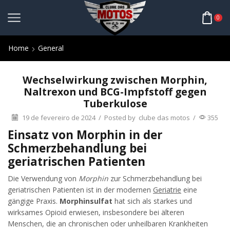
0
Home
General
Wechselwirkung zwischen Morphin,
Naltrexon und BCG-Impfstoff gegen
Tuberkulose
19 de fevereiro de 2024
/
Posted by
clube das motos
/
355
Einsatz von Morphin in der
Schmerzbehandlung bei
geriatrischen Patienten
Die Verwendung von
Morphin
zur Schmerzbehandlung bei
geriatrischen Patienten ist in der modernen
Geriatrie
eine
gängige Praxis.
Morphinsulfat
hat sich als starkes und
wirksames Opioid erwiesen, insbesondere bei älteren
Menschen, die an chronischen oder unheilbaren Krankheiten