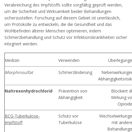
Verabreichung des Impfstoffs sollte sorgfältig geprüft werden,
um die Sicherheit und Wirksamkeit beider Behandlungen
sicherzustellen. Forschung auf diesem Gebiet ist unerlässlich,
um Protokolle zu entwickeln, die die Gesundheit und das
Wohlbefinden älterer Menschen optimieren, indem
Schmerzbehandlung und Schutz vor Infektionskrankheiten sicher
integriert werden.
Medizin
Verwenden
Überlegung
Morphinsulfat
Schmerzlinderung
Nebenwirkunge
Abhängigkeitsrisi
Naltrexonhydrochlorid
Prävention von
Blockiert d
Abhängigkeit
Wirkung v
Opioid
BCG-Tuberkulose-
Schutz vor
Wechselwirkung
Impfstoff
Tuberkulose
mit ander
Behandlung