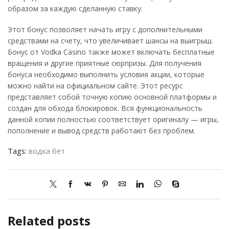
образом за каждую сделанную ставку.
Этот бонус позволяет начать игру с дополнительными
средствами на счету, что увеличивает шансы на выигрыш.
Бонус от Vodka Casino также может включать бесплатные
вращения и другие приятные сюрпризы. Для получения
бонуса необходимо выполнить условия акции, которые
можно найти на официальном сайте. Этот ресурс
представляет собой точную копию основной платформы и
создан для обхода блокировок. Вся функциональность
данной копии полностью соответствует оригиналу — игры,
пополнение и вывод средств работают без проблем.
Tags:
водка бет
Related posts