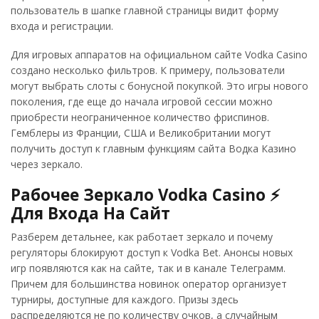
пользователь в шапке главной страницы видит форму
входа и регистрации.
Для игровых аппаратов на официальном сайте Vodka Casino
создано несколько фильтров. К примеру, пользователи
могут выбрать слоты с бонусной покупкой. Это игры нового
поколения, где еще до начала игровой сессии можно
приобрести неограниченное количество фриспинов.
Гемблеры из Франции, США и Великобритании могут
получить доступ к главным функциям сайта Водка Казино
через зеркало.
Рабочее Зеркало Vodka Casino ⚡️
Для Входа На Сайт
Разберем детальнее, как работает зеркало и почему
регуляторы блокируют доступ к Vodka Bet. Анонсы новых
игр появляются как на сайте, так и в канале Телеграмм.
Причем для большинства новинок оператор организует
турниры, доступные для каждого. Призы здесь
распределяются не по количеству очков, а случайным