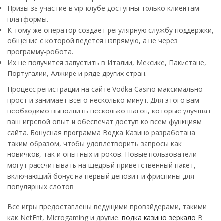
Призы за участие в vip-клубе доступны только клиентам
платформы.
К тому же оператор создает регулярную службу поддержки,
общение с которой ведется напрямую, а не через
программу-робота.
Их не получится запустить в Италии, Мексике, Пакистане,
Португалии, Алжире и ряде других стран.
Процесс регистрации на сайте Vodka Casino максимально
прост и занимает всего несколько минут. Для этого вам
необходимо выполнить несколько шагов, которые улучшат
ваш игровой опыт и обеспечат доступ ко всем функциям
сайта. Бонусная программа Водка Казино разработана
таким образом, чтобы удовлетворить запросы как
новичков, так и опытных игроков. Новые пользователи
могут рассчитывать на щедрый приветственный пакет,
включающий бонус на первый депозит и фриспины для
популярных слотов.
Все игры предоставлены ведущими провайдерами, такими
как NetEnt, Microgaming и другие.
водка казино зеркало
В