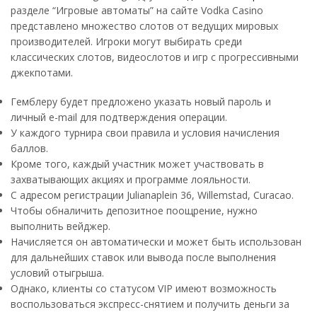
разделе “Игровые автоматы” на сайте Vodka Casino
представлено множество слотов от ведущих мировых
производителей. Игроки могут выбирать среди
классических слотов, видеослотов и игр с прогрессивными
джекпотами.
Гемблеру будет предложено указать новый пароль и
личный e-mail для подтверждения операции.
У каждого турнира свои правила и условия начисления
баллов.
Кроме того, каждый участник может участвовать в
захватывающих акциях и программе лояльности.
С адресом регистрации Julianaplein 36, Willemstad, Curacao.
Чтобы обналичить депозитное поощрение, нужно
выполнить вейджер.
Начисляется он автоматически и может быть использован
для дальнейших ставок или вывода после выполнения
условий отыгрыша.
Однако, клиенты со статусом VIP имеют возможность
воспользоваться экспресс-снятием и получить деньги за