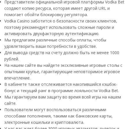
Представители официальной игровой платформы Vodka Bet
создают копию ресурса, которая имеет другой URL и
помогает обойти блокировку регулятора.
Vodka Casino заботится о безопасности своих клиентов,
поэтому рекомендует использовать сложные пароли и
активировать двухфакторную аутентификацию.
Мы предлагаем различные способы оплаты, чтобы
удовлетворить ваши потребности в удобстве.
Для вывода средств на счету должно быть не менее 1000
рублей.
На нашем сайте вы найдете эксклюзивные игровые столы с
опытными крупье, гарантирующие неповторимое игровое
впечатление.
В кабинете также отслеживается накопившийся кэшбэк-
бонус и текущий ранг в программе лояльности Vodka Bet.
Мы гарантируем вам защиту во время всей игры на нашем
сайте.
Пользователи могут воспользоваться различными
способами пополнения, такими как банковские карты,
электронные кошельки и криптовалюта.
У нас вас ждет более 3000 игровых автоматов, рулеток и