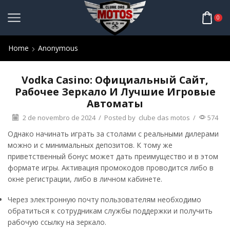
0
Home
Anonymous
Vodka Casino: Официальный Сайт,
Рабочее Зеркало И Лучшие Игровые
Автоматы
2 de novembro de 2024
/
Posted by
clube das motos
/
574
Однако начинать играть за столами с реальными дилерами
можно и с минимальных депозитов. К тому же
приветственный бонус может дать преимущество и в этом
формате игры. Активация промокодов проводится либо в
окне регистрации, либо в личном кабинете.
Через электронную почту пользователям необходимо
обратиться к сотрудникам службы поддержки и получить
рабочую ссылку на зеркало.