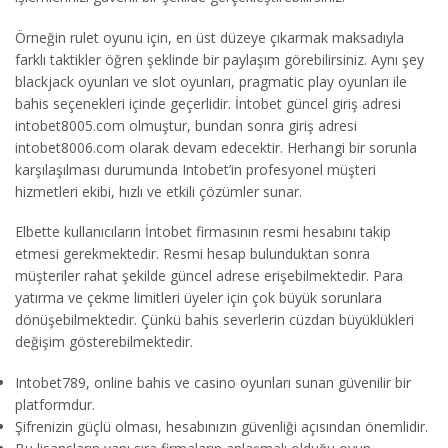
Örneğin rulet oyunu için, en üst düzeye çıkarmak maksadıyla
farklı taktikler öğren şeklinde bir paylaşım görebilirsiniz. Aynı şey
blackjack oyunları ve slot oyunları, pragmatic play oyunları ile
bahis seçenekleri içinde geçerlidir. İntobet güncel giriş adresi
intobet8005.com olmuştur, bundan sonra giriş adresi
intobet8006.com olarak devam edecektir. Herhangi bir sorunla
karşılaşılması durumunda Intobet’in profesyonel müşteri
hizmetleri ekibi, hızlı ve etkili çözümler sunar.
Elbette kullanıcıların İntobet firmasının resmi hesabını takip
etmesi gerekmektedir. Resmi hesap bulunduktan sonra
müşteriler rahat şekilde güncel adrese erişebilmektedir. Para
yatırma ve çekme limitleri üyeler için çok büyük sorunlara
dönüşebilmektedir. Çünkü bahis severlerin cüzdan büyüklükleri
değişim gösterebilmektedir.
Intobet789, online bahis ve casino oyunları sunan güvenilir bir
platformdur.
Şifrenizin güçlü olması, hesabınızın güvenliği açısından önemlidir.