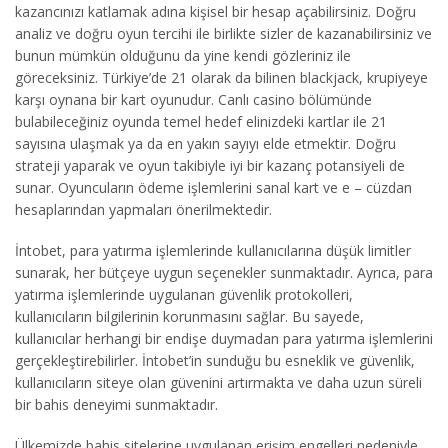
kazancınızı katlamak adına kişisel bir hesap açabilirsiniz. Doğru
analiz ve doğru oyun tercihi ile birlikte sizler de kazanabilirsiniz ve
bunun mümkün olduğunu da yine kendi gözleriniz ile
göreceksiniz. Türkiye’de 21 olarak da bilinen blackjack, krupiyeye
karşı oynana bir kart oyunudur. Canlı casino bölümünde
bulabileceğiniz oyunda temel hedef elinizdeki kartlar ile 21
sayısına ulaşmak ya da en yakın sayıyı elde etmektir. Doğru
strateji yaparak ve oyun takibiyle iyi bir kazanç potansiyeli de
sunar. Oyuncuların ödeme işlemlerini sanal kart ve e – cüzdan
hesaplarından yapmaları önerilmektedir.
İntobet, para yatırma işlemlerinde kullanıcılarına düşük limitler
sunarak, her bütçeye uygun seçenekler sunmaktadır. Ayrıca, para
yatırma işlemlerinde uygulanan güvenlik protokolleri,
kullanıcıların bilgilerinin korunmasını sağlar. Bu sayede,
kullanıcılar herhangi bir endişe duymadan para yatırma işlemlerini
gerçekleştirebilirler. İntobet’in sunduğu bu esneklik ve güvenlik,
kullanıcıların siteye olan güvenini artırmakta ve daha uzun süreli
bir bahis deneyimi sunmaktadır.
Ülkemizde bahis sitelerine uygulanan erişim engelleri nedeniyle