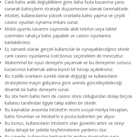
Canlı bahis anlık değişikliklere göre daha fazla kazanma şansı
sunarak bahisçilerin stratejik düşünmesine olanak tanımaktadır.
Intobet, kullanıcılarına yüksek oranlarla bahis yapma ve çeşitli
casino oyunları oynama imkanı sunar.
Mobil uyumlu tasarımı sayesinde akıllı telefon veya tablet
üzerinden rahatça bahis yapabilir ve casino oyunlarına
katılabilirsiniz.
Eş zamanlı olarak gerçek kullanıcılar ile oynayabileceğiniz sitede
canlı casino oyunlarına özel bonus seçenekleri de mevcuttur.
Mükemmel bir oyun deneyimi yaşamak ve bu deneyimin sonucu
kazancınızı katlamak adına kişisel bir hesap açabilirsiniz.
Bu özellik oranların sürekli olarak değiştiği ve kullanıcıların
stratejilerini maçın gidişatına göre anında güncelleyebileceği
dinamik bir bahis deneyimi sunar.
Bu site hem bahis hem de casino sitesi olduğundan dolayı birçok
kullanıcı tarafından ilgiyle takip edilen bir sitedir.
Bu kaynaklar arasında İntobet’in resmi sosyal medya hesapları,
bahis forumları ve İntobet’in e-posta bültenleri yer alıyor.
Bu bonus, kullanıcıların İntobet’e olan güvenini artırır ve siteyi
daha detaylı bir şekilde keşfetmelerine yardımcı olur.
Bu sayede, kullanıcılar herhangi bir endişe duymadan para