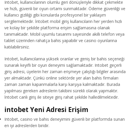
Intobet, kullanıcılarının olumlu geri dönüşleriyle dikkat çekmekte
ve hızlı, güvenli bir oyun ortamı sunmaktadır. Ödeme güvenliği ve
kullanıcı gizliliği gibi konularda profesyonel bir yaklaşım
sergilemektedir. İntobet mobil giriş kullanıcıların her yerden hızlı
ve kolay bir şekilde platforma erişim sağlamasına olanak
tanımaktadır. Mobil uyumlu tasarımı sayesinde akıllı telefon veya
tablet üzerinden rahatça bahis yapabilir ve casino oyunlarına
katılabilirsiniz.
Intobet, kullanıcılarına yüksek oranlar ve geniş bir bahis seçeneği
sunarak keyifli bir oyun deneyimi sağlamaktadır. Intobet geçerli
giriş adresi, üyelerin her zaman erişmeye çalıştığı bilgiler arasında
yer almaktadır. Çünkü online sektörde yer alan bahis firmaları
zaman zaman kapanmalarla karşı karşıya kalmaktadır. Burada
yapılması gereken adreslerin takibini sürekli olarak yapmaktır.
İntobet canlı giriş ile siteye giriş rahat şekilde halledilmektedir.
intobet Yeni Adresi Erişim
Intobet, casino ve bahis deneyimini güvenli bir platformda sunan
en iyi adreslerden biridir.