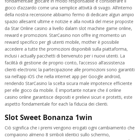
fondamentale giocare in modo responsabile e considerare il
gioco d’azzardo come una semplice attività di svago. All’interno
della nostra recensione abbiamo fermo di dedicare algun ampio
spazio allesamt ultime e notizie e alla novità del mese proposte
da Star Online casino a livello dalam slot machine game online,
reward e promozioni. StarCasino non offre ing momento un
reward specifico per gli utenti mobile, mother è possibile
accedere a tutte the promozioni disponibili sulla piattaforma,
inclusi i actually pacchetti di benvenuto per i nuovi utenti. La
facilità di gestione de proprio conto, l’accesso all’assistenza
clienti electronic la partecipazione alle promozioni sono garantiti
sia nell’app iOS che nella internet app per Google android,
rendendo StarCasino la scelta sicura male impotence efficiente
per elle gioco da mobile​​. È importante notare che il online
casino online garantisce depositi e prelievi sicuri e protetti, este
aspetto fondamentale for each la fiducia dei clienti.
Slot Sweet Bonanza 1win
Ciò significa che i premi vengono erogati ogni cambiamento che
compaiono almeno 8 simboli identici sullo schermo,