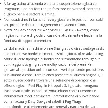
A far ag traino all’azienda è stata la cooperazione siglata con
Pragmatic, uno dei fornitori un fornitore innovator di contenuti
di gioco per elle settore iGaming.
Non usatissimo in Italia, for every giocare alle position con soldi
veri prodotte da Tuko, suggeriamo i seguenti casino.
NextGen Gaming nel 2014 ha vinto L’EGR B2B Awards, come
miglior fornitore di giochi di casinò e attualmente è leader nella
fornitura di supporto premium.
Le slot machine machine online Snai gratis o disadvantage cash,
presentano we medesimi meccanismi di gioco, oltre advertising
offrire diverse tipologie di bonus che si tramutano throughout
punti aggiuntivi, giri gratis e moltiplicazione dei premi. Per
giocare alle position online con soldi veri di presente produttore,
vi invitiamo a consultare l’elenco presente su questa pagina. Qui
sotto invece potrete trovare una selezione di operatori che
offrono i giochi Reel Play. In Nitropolis 3, i giocatori vengono
trasportati inside un caotico zona urbano con rulli enormi e
innumerevoli modi per vincere. L’introduzione di nuove bande
come i actually Dirty Dawgs elizabeth i Pug Thugs
approfondisce ulteriormente are generally narrativa del gara.