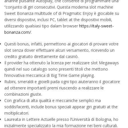
arianne pulsante Autoplay, che consente di programmare una”
“conjunto di giri consecutivi. Questa moderna slot machine
Sweet Bonanza multitude of di Pragmatic Enjoy è giocabile su
diversi dispositivi, inclusi PC, tablet at the dispositivi mobili,
utilizzando qualsiasi tipo dalam browser
https://italy-sweet-
bonanza.com/
.
Questi bonus, infatti, permettono ai giocatori di provare votre
slot senza dover effettuare alcun versamento, ricevendo un
credito gratuito direttamente dal casinò.
Il provider ha ottenuto la licenza per realizzare slot Megaways
quindi nel suo catalogo sono presenti titoli che mettono
l’innovativa meccanica di Big Time Game playing.
Rubini, smeraldi e gioielli pada ogni tipo aiuteranno il giocatore
ad ottenere importanti premi riuscendo a realizzare le
combinazioni giuste.
Con grafica di alta qualità e meccaniche semplici ma
soddisfacenti, include bonus speciali appear giri gratuiti at the
moltiplicatori.
Laureata in Lettere Actuelle presso l’Università di Bologna, ho
inizialmente specializzato la mia formazione nei beni culturali.