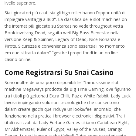
livello superiore.
Sia i giocatori più cauti sia gli high roller hanno l’opportunità di
impiegare vantaggi a 360°. La classifica delle slot machines on
the internet più giocate su Starcasino vede throughout vetta
Book involving Dead, seguita weil Big Bass Bienestar nella
versione Keep & Spinner, Legacy of Dead, Nice Bonanza e
Pirots. Sicurezza e convenienza sono essenziali no momento
em que si tratta dalam” “gestire i propri fondi in un on line
casino online.
Come Registrarsi Su Snai Casino
Sono inoltre de uma poco disponibili le” “famosissime slot
machine Megaways prodotte da Big Time Gaming, ove figurano
tra i titoli più gettonati Extra Chilli, Paz e White Rabbit. Lady Luck
lavora impiegando soluzioni tecnologiche che consentono
dalam creare giochi que incluye un look&feel anomalo, che
funzionano nella pratica i browser electronic i dispositivi. Tra i
titoli realizzati da Lady Fortune Games citiamo Caribbean Fight,
Mr Alchemister, Ruler of Egypt, Valley of the Muses, Orango
Tango, Lucky Heaven at the Valholl. Tutte sono caratterizzate