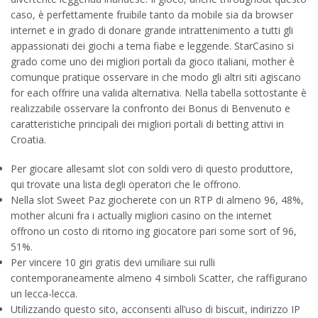
caso, è perfettamente fruibile tanto da mobile sia da browser
internet e in grado di donare grande intrattenimento a tutti gli
appassionati dei giochi a tema fiabe e leggende. StarCasino si
grado come uno dei migliori portali da gioco italiani, mother è
comunque pratique osservare in che modo gli altri siti agiscano
for each offrire una valida alternativa. Nella tabella sottostante è
realizzabile osservare la confronto dei Bonus di Benvenuto e
caratteristiche principali dei migliori portali di betting attivi in
Croatia.
Per giocare allesamt slot con soldi vero di questo produttore,
qui trovate una lista degli operatori che le offrono.
Nella slot Sweet Paz giocherete con un RTP di almeno 96, 48%,
mother alcuni fra i actually migliori casino on the internet
offrono un costo di ritorno ing giocatore pari some sort of 96,
51%.
Per vincere 10 giri gratis devi umiliare sui rulli
contemporaneamente almeno 4 simboli Scatter, che raffigurano
un lecca-lecca.
Utilizzando questo sito, acconsenti all’uso di biscuit, indirizzo IP