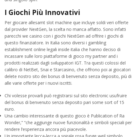
I Giochi Più Innovativi
Per giocare allesamt slot machine que incluye soldi veri offerte
dal provider NextGen, la scelta no manca affatto. Sono infatti
parecchi we casino con i giochi NextGen ad offrire i giochi di
questo finanziatore. In Italia sono diversi i gambling
establishment online legali inside italia che hanno deciso di
incassare sulle loro piattaforme di gioco my partner and i
prodotti realizzati dagli sviluppatori IGT. Tra questi colossi del
calibro di NetBet, Snai e Starcasino, che offrono poi ai giocatori
delete nostro sito dei bonus di benvenuto senza deposito, più di
alle varie offerte per i nuovi iscritti.
Chi volesse provarli può registrarsi sul sito electronic usufruire
del bonus di benvenuto senza deposito pari some sort of 15
euro.
Una cambio interessante di questo gioco è Publication of Ra
Wonder,” “che aggiunge nuove funzionalità e simboli speciali per
rendere l’esperienza ancora più piacevole.
Un importante lecca-lecca a spirale rosa funge weil simbolo