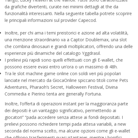
da grafiche divertenti, curate nei minimi dettagli at the da
funzionalità interessanti. Nella seguente tabella potrete scoprire
le principali informazioni sul provider Capecod.
Inoltre, per chi ama i temi preistorici e azione ad alta volatilità,
una menzione straordinario va a Captor Doublemax, una slot
che combina dinosauri e grandi moltiplicatori, offrendo una delle
esperienze più dinamiche del catalogo Yggdrasil.
I prelievi più rapidi sono quelli effettuati con gli E-wallet, che
possono essere evasi entro un’ora o un massimo di 48h.
Tra le slot machine game online con soldi veri più popolari
lanciate nel mercato da GiocaOnline spiccano titoli come Pets
Adventures, Pharaoh’s Secret, Halloween Festival, Divina
Commedia e Pierino tenta are generally Fortuna.
Inoltre, l’offerta di operazioni instant per la maggioranza parte
dei depositi è un vantaggio significativo, permettendo ai
giocatori” “pada accedere senza attese ai fondi depositati. I
prelievi possono richiedere tempi pada attesa variabili, a new
seconda del norma scelto, ma alcune opzioni come gli e-wallet
che offrono trasferimenti quasi istantanei, mentre i bonifici