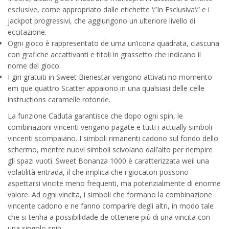
esclusive, come appropriato dalle etichette \”In Esclusiva\” e i
jackpot progressivi, che aggiungono un ulteriore livello di
eccitazione.
Ogni gioco è rappresentato de uma un’icona quadrata, ciascuna
con grafiche accattivanti e titoli in grassetto che indicano il
nome del gioco.
I giri gratuiti in Sweet Bienestar vengono attivati no momento
em que quattro Scatter appaiono in una qualsiasi delle celle
instructions caramelle rotonde.
La funzione Caduta garantisce che dopo ogni spin, le
combinazioni vincenti vengano pagate e tutti i actually simboli
vincenti scompaiano. I simboli rimanenti cadono sul fondo dello
schermo, mentre nuovi simboli scivolano dall’alto per riempire
gli spazi vuoti. Sweet Bonanza 1000 è caratterizzata weil una
volatilità entrada, il che implica che i giocatori possono
aspettarsi vincite meno frequenti, ma potenzialmente di enorme
valore. Ad ogni vincita, i simboli che formano la combinazione
vincente cadono e ne fanno comparire degli altri, in modo tale
che si tenha a possibilidade de ottenere più di una vincita con
una singolo spin.