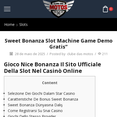
0
Home
Slots
Sweet Bonanza Slot Machine Game Demo
Gratis”
28 de maio de 2025
/
Posted by
clube das motos
/
211
Gioco Nice Bonanza Il Sito Ufficiale
Della Slot Nel Casinò Online
Content
Selezione Dei Giochi Dalam Star Casino
Caratteristiche De Bonus Sweet Bonanza
Sweet Bonanza Dünyasına Dalış
Come Registrarsi Su Snai Casino
Giochi Dello Stesso Provider