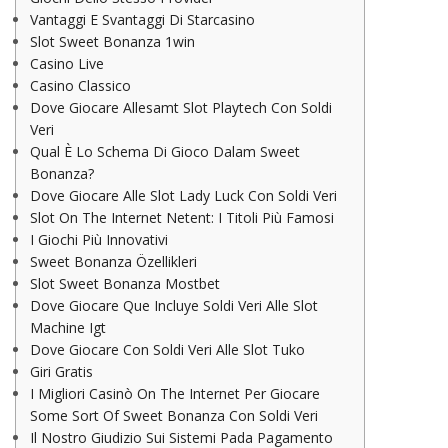
Vantaggi E Svantaggi Di Starcasino
Slot Sweet Bonanza 1win
Casino Live
Casino Classico
Dove Giocare Allesamt Slot Playtech Con Soldi
Veri
Qual È Lo Schema Di Gioco Dalam Sweet
Bonanza?
Dove Giocare Alle Slot Lady Luck Con Soldi Veri
Slot On The Internet Netent: I Titoli Più Famosi
I Giochi Più Innovativi
Sweet Bonanza Özellikleri
Slot Sweet Bonanza Mostbet
Dove Giocare Que Incluye Soldi Veri Alle Slot
Machine Igt
Dove Giocare Con Soldi Veri Alle Slot Tuko
Giri Gratis
I Migliori Casinò On The Internet Per Giocare
Some Sort Of Sweet Bonanza Con Soldi Veri
Il Nostro Giudizio Sui Sistemi Pada Pagamento