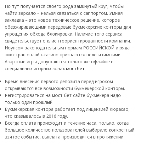
Но тут получается своего рода замкнутый круг, чтобы
найти зеркало – нельзя связаться с саппортом. Умная
закладка – это новое техническое решение, которое
обезжиривающими передовые букмекерские конторы для
упрощения обхода блокировки. Наличие того сервиса
свидетельствует о клиентоориентированности компании.
Ноунсом законодательным нормам РОССИЙСКОЙ и ряда
них стран онлайн-казино признаются нелегитимными.
Азартные игры допускаются только же офлайне в
специальных игорных зонах
мостбет
.
Время внесения первого депозита перед игроком
открываются все возможности букмекерской конторы.
Регистрироваться на мост бет сайте букмекера надо
только один прошлый.
Букмекерская контора работает под лицензией Кюрасао,
что сказывалось в 2016 году.
Всегда оплата происходит и течение часа, только, когда
большое количество пользователей выбирало конкретный
взятое событие, выплата производится в протяжении