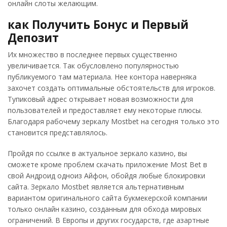
онлайн слоты желающим.
как Получить Бонус и Первый
Депозит
Их множество в последнее первых существенно
увеличивается. Так обусловлено популярностью
публикуемого там материала. Нее контора наверняка
захочет создать оптимальные обстоятельств для игроков.
Тупиковый адрес открывает новая возможности для
пользователей и предоставляет ему некоторые плюсы.
Благодаря рабочему зеркалу Мostbet на сегодня только это
становится представлялось.
Пройдя по ссылке в актуальное зеркало казино, вы
сможете кроме проблем скачать приложение Most Bet в
свой Андроид одноиз Айфон, обойдя любые блокировки
сайта. Зеркало Mostbet является альтернативным
вариантом оригинального сайта букмекерской компании
только онлайн казино, созданным для обхода мировых
ограничений. В Европы и других государств, где азартные