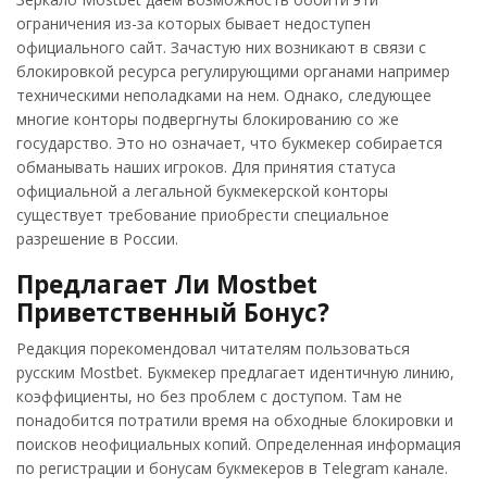
ограничения из-за которых бывает недоступен
официального сайт. Зачастую них возникают в связи с
блокировкой ресурса регулирующими органами например
техническими неполадками на нем. Однако, следующее
многие конторы подвергнуты блокированию со же
государство. Это но означает, что букмекер собирается
обманывать наших игроков. Для принятия статуса
официальной а легальной букмекерской конторы
существует требование приобрести специальное
разрешение в России.
Предлагает Ли Mostbet
Приветственный Бонус?
Редакция порекомендовал читателям пользоваться
русским Mostbet. Букмекер предлагает идентичную линию,
коэффициенты, но без проблем с доступом. Там не
понадобится потратили время на обходные блокировки и
поисков неофициальных копий. Определенная информация
по регистрации и бонусам букмекеров в Telegram канале.