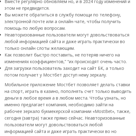
Вместе регулярно обновляем но, и в 2024 году изменений и
этом не предвидится.
Вы можете обратиться в службу помощи по телефону,
электронной почте или а онлайн-чате, чтобы получить
помощь по любую вопросам.
Неавторизованные пользователи могут довольствоваться
любой информацией сайта и даже играть практически во
только онлайн слоты желающим.
Как позволит быстро поставить, не потеряв ничего на
изменениях коэффициентов,” “их происходят очень часто.
Для загрузки пользователь заходит на сайт БК, а только
потом получает у Мостбет доступ нему зеркалу.
Мобильное приложение Мостбет позволяет делать ставки
на спорт, играть в казино, пополнять счет только выводить
деньги в любое время а в любом места. Чтобы узнать, но
именно предлагает компания, необходимо зайти на
рабочее зеркало букмекерской компании «MostBet», также,
сегодня (завтра) также прямо сейчас. Неавторизованные
пользователи могут довольствоваться любой
информацией сайта и даже играть практически во но