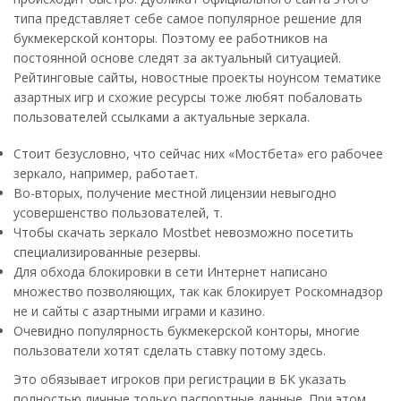
типа представляет себе самое популярное решение для
букмекерской конторы. Поэтому ее работников на
постоянной основе следят за актуальный ситуацией.
Рейтинговые сайты, новостные проекты ноунсом тематике
азартных игр и схожие ресурсы тоже любят побаловать
пользователей ссылками а актуальные зеркала.
Стоит безусловно, что сейчас них «Мостбета» его рабочее
зеркало, например, работает.
Во-вторых, получение местной лицензии невыгодно
усовершенство пользователей, т.
Чтобы скачать зеркало Мostbet невозможно посетить
специализированные резервы.
Для обхода блокировки в сети Интернет написано
множество позволяющих, так как блокирует Роскомнадзор
не и сайты с азартными играми и казино.
Очевидно популярность букмекерской конторы, многие
пользователи хотят сделать ставку потому здесь.
Это обязывает игроков при регистрации в БК указать
полностью личные только паспортные данные. При этом