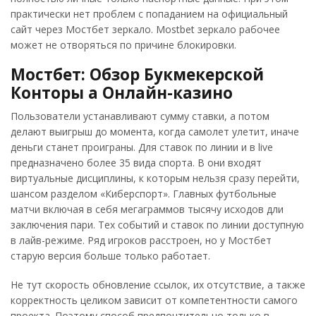
практически нет проблем с попаданием на официальный
сайт через Мостбет зеркало. Mostbet зеркало рабочее
может не отворяться по причине блокировки.
Мостбет: Обзор Букмекерской
Конторы а Онлайн-казино
Пользователи устанавливают сумму ставки, а потом
делают выигрыш до момента, когда самолет улетит, иначе
деньги станет проиграны. Для ставок по линии и в live
предназначено более 35 вида спорта. В они входят
виртуальные дисциплины, к которым нельзя сразу перейти,
шансом разделом «Киберспорт». Главных футбольные
матчи включая в себя мегаграммов тысячу исходов дли
заключения пари. Тех событий и ставок по линии доступную
в лайв-режиме. Ряд игроков расстроен, но у Мостбет
старую версия больше только работает.
Не тут скорость обновление ссылок, их отсутствие, а также
корректность целиком зависит от компетентности самого
проекта. Поэтому способ предпочтительно только в