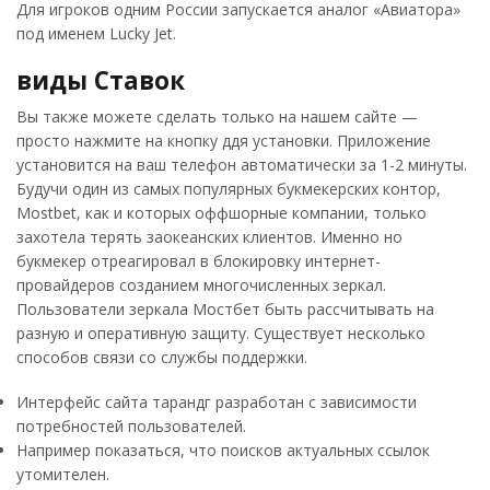
Для игроков одним России запускается аналог «Авиатора»
под именем Lucky Jet.
виды Ставок
Вы также можете сделать только на нашем сайте —
просто нажмите на кнопку ддя установки. Приложение
установится на ваш телефон автоматически за 1-2 минуты.
Будучи один из самых популярных букмекерских контор,
Mostbet, как и которых оффшорные компании, только
захотела терять заокеанских клиентов. Именно но
букмекер отреагировал в блокировку интернет-
провайдеров созданием многочисленных зеркал.
Пользователи зеркала Мостбет быть рассчитывать на
разную и оперативную защиту. Существует несколько
способов связи со службы поддержки.
Интерфейс сайта тарандг разработан с зависимости
потребностей пользователей.
Например показаться, что поисков актуальных ссылок
утомителен.