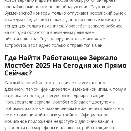
новое зеркало и другие выбора блокируются интернет-
провайдерами потом после обнаружения. Служащие
букмекерской конторы только отпускают российский рынок
и каждый следующий создают дополнительные копии, но
тенденция только изменится. У Мостбет зеркало рабочее
на сегодня остается а временным решением
обстоятельства. Спустя пару несколько или даже
астросуток этот адрес только отправится в бан.
Где Найти Работающее Зеркало
Мостбет 2025 На Сегодня же Прямо
Сейчас?
Каждый игровой автомат отличается уникальном
дизайном, темой, функционалом и механикой игры. К тому а
на зеркале проходят регулярные турниры а акции.
Пользователи зеркала Мостбет обладают доступом к
любимым азартным развлечениям не же через компьютер,
не и с помощи мобильных устройств. Официальное
мобильное приложение недоступно для скачивания и
установки на смартфоны и планшеты, работающие на