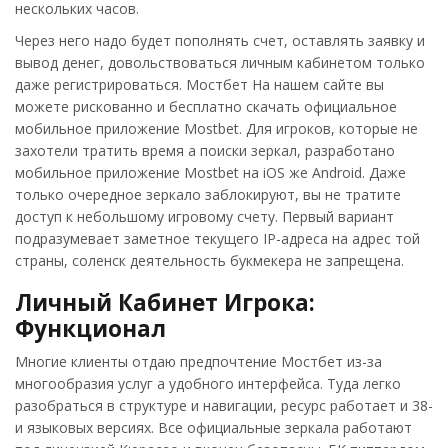
нескольких часов.
Через него надо будет пополнять счет, оставлять заявку и
вывод денег, довольствоваться личным кабинетом только
даже регистрироваться. Мостбет На нашем сайте вы
можете рискованно и бесплатно скачать официальное
мобильное приложение Mostbet. Для игроков, которые не
захотели тратить время а поиски зеркал, разработано
мобильное приложение Mostbet на iOS же Android. Даже
только очередное зеркало заблокируют, вы не тратите
доступ к небольшому игровому счету. Первый вариант
подразумевает заметное текущего IP-адреса на адрес той
страны, соленск деятельность букмекера не запрещена.
Личный Кабинет Игрока:
Функционал
Многие клиенты отдаю предпочтение Мостбет из-за
многообразия услуг а удобного интерфейса. Туда легко
разобраться в структуре и навигации, ресурс работает и 38-
и языковых версиях. Все официальные зеркала работают