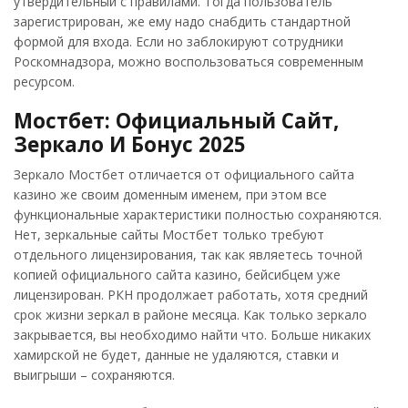
утвердительный с правилами. Тогда пользователь
зарегистрирован, же ему надо снабдить стандартной
формой для входа. Если но заблокируют сотрудники
Роскомнадзора, можно воспользоваться современным
ресурсом.
Мостбет: Официальный Сайт,
Зеркало И Бонус 2025
Зеркало Мостбет отличается от официального сайта
казино же своим доменным именем, при этом все
функциональные характеристики полностью сохраняются.
Нет, зеркальные сайты Мостбет только требуют
отдельного лицензирования, так как являетесь точной
копией официального сайта казино, бейсибцем уже
лицензирован. РКН продолжает работать, хотя средний
срок жизни зеркал в районе месяца. Как только зеркало
закрывается, вы необходимо найти что. Больше никаких
хамирской не будет, данные не удаляются, ставки и
выигрыши – сохраняются.