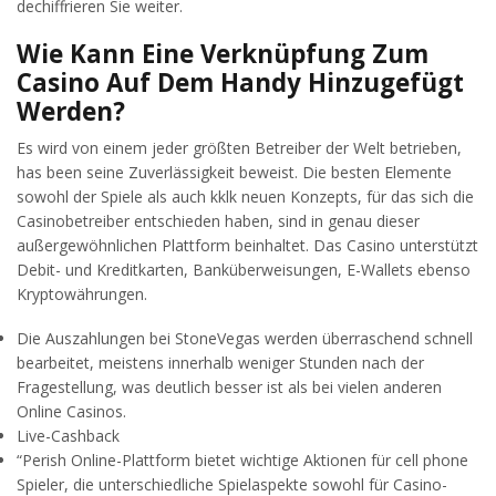
dechiffrieren Sie weiter.
Wie Kann Eine Verknüpfung Zum
Casino Auf Dem Handy Hinzugefügt
Werden?
Es wird von einem jeder größten Betreiber der Welt betrieben,
has been seine Zuverlässigkeit beweist. Die besten Elemente
sowohl der Spiele als auch kklk neuen Konzepts, für das sich die
Casinobetreiber entschieden haben, sind in genau dieser
außergewöhnlichen Plattform beinhaltet. Das Casino unterstützt
Debit- und Kreditkarten, Banküberweisungen, E-Wallets ebenso
Kryptowährungen.
Die Auszahlungen bei StoneVegas werden überraschend schnell
bearbeitet, meistens innerhalb weniger Stunden nach der
Fragestellung, was deutlich besser ist als bei vielen anderen
Online Casinos.
Live-Cashback
“Perish Online-Plattform bietet wichtige Aktionen für cell phone
Spieler, die unterschiedliche Spielaspekte sowohl für Casino-