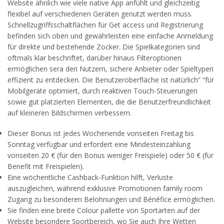
Website ähnlich wie viele native App anfühlt und gleichzeitig
flexibel auf verschiedenen Geräten genutzt werden muss.
Schnellzugriffsschaltflächen für Get access und Registrierung
befinden sich oben und gewährleisten eine einfache Anmeldung
für direkte und bestehende Zocker. Die Spielkategorien sind
oftmals klar beschriftet, darüber hinaus Filteroptionen
ermöglichen sera den Nutzern, sichere Anbieter oder Spieltypen
effizient zu entdecken. Die Benutzeroberfläche ist natürlich” “für
Mobilgeräte optimiert, durch reaktiven Touch-Steuerungen
sowie gut platzierten Elementen, die die Benutzerfreundlichkeit
auf kleineren Bildschirmen verbessern.
Dieser Bonus ist jedes Wochenende vonseiten Freitag bis
Sonntag verfügbar und erfordert eine Mindesteinzahlung
vonseiten 20 € (für den Bonus weniger Freispiele) oder 50 € (für
Benefit mit Freispielen).
Eine wöchentliche Cashback-Funktion hilft, Verluste
auszugleichen, während exklusive Promotionen family room
Zugang zu besonderen Belohnungen und Bénéfice ermöglichen.
Sie finden eine breite Colour pallette von Sportarten auf der
Website besondere Sportbereich, wo Sie auch Ihre Wetten