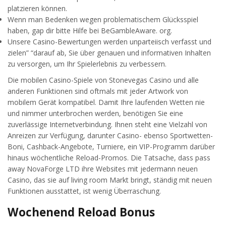
platzieren können.
Wenn man Bedenken wegen problematischem Glücksspiel
haben, gap dir bitte Hilfe bei BeGambleAware. org.
Unsere Casino-Bewertungen werden unparteiisch verfasst und
zielen” “darauf ab, Sie über genauen und informativen Inhalten
zu versorgen, um Ihr Spielerlebnis zu verbessern.
Die mobilen Casino-Spiele von Stonevegas Casino und alle
anderen Funktionen sind oftmals mit jeder Artwork von
mobilem Gerät kompatibel. Damit Ihre laufenden Wetten nie
und nimmer unterbrochen werden, benötigen Sie eine
zuverlässige Internetverbindung. Ihnen steht eine Vielzahl von
Anreizen zur Verfügung, darunter Casino- ebenso Sportwetten-
Boni, Cashback-Angebote, Turniere, ein VIP-Programm darüber
hinaus wöchentliche Reload-Promos. Die Tatsache, dass pass
away NovaForge LTD ihre Websites mit jedermann neuen
Casino, das sie auf living room Markt bringt, ständig mit neuen
Funktionen ausstattet, ist wenig Überraschung.
Wochenend Reload Bonus