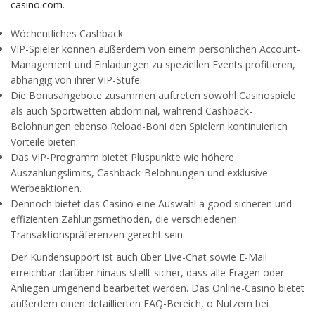
casino.com
.
Wöchentliches Cashback
VIP-Spieler können außerdem von einem persönlichen Account-
Management und Einladungen zu speziellen Events profitieren,
abhängig von ihrer VIP-Stufe.
Die Bonusangebote zusammen auftreten sowohl Casinospiele
als auch Sportwetten abdominal, während Cashback-
Belohnungen ebenso Reload-Boni den Spielern kontinuierlich
Vorteile bieten.
Das VIP-Programm bietet Pluspunkte wie höhere
Auszahlungslimits, Cashback-Belohnungen und exklusive
Werbeaktionen.
Dennoch bietet das Casino eine Auswahl a good sicheren und
effizienten Zahlungsmethoden, die verschiedenen
Transaktionspräferenzen gerecht sein.
Der Kundensupport ist auch über Live-Chat sowie E-Mail
erreichbar darüber hinaus stellt sicher, dass alle Fragen oder
Anliegen umgehend bearbeitet werden. Das Online-Casino bietet
außerdem einen detaillierten FAQ-Bereich, o Nutzern bei