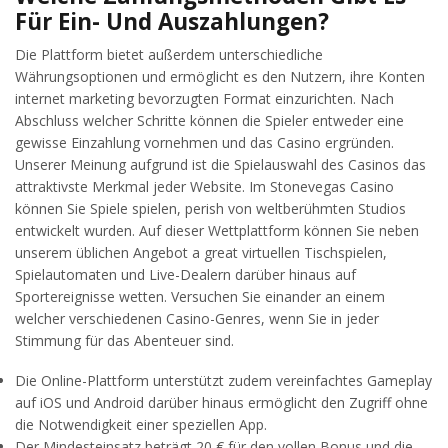
Für Ein- Und Auszahlungen?
Die Plattform bietet außerdem unterschiedliche
Währungsoptionen und ermöglicht es den Nutzern, ihre Konten
internet marketing bevorzugten Format einzurichten. Nach
Abschluss welcher Schritte können die Spieler entweder eine
gewisse Einzahlung vornehmen und das Casino ergründen.
Unserer Meinung aufgrund ist die Spielauswahl des Casinos das
attraktivste Merkmal jeder Website. Im Stonevegas Casino
können Sie Spiele spielen, perish von weltberühmten Studios
entwickelt wurden. Auf dieser Wettplattform können Sie neben
unserem üblichen Angebot a great virtuellen Tischspielen,
Spielautomaten und Live-Dealern darüber hinaus auf
Sportereignisse wetten. Versuchen Sie einander an einem
welcher verschiedenen Casino-Genres, wenn Sie in jeder
Stimmung für das Abenteuer sind.
Die Online-Plattform unterstützt zudem vereinfachtes Gameplay
auf iOS und Android darüber hinaus ermöglicht den Zugriff ohne
die Notwendigkeit einer speziellen App.
Der Mindesteinsatz beträgt 20 € für den vollen Bonus und die