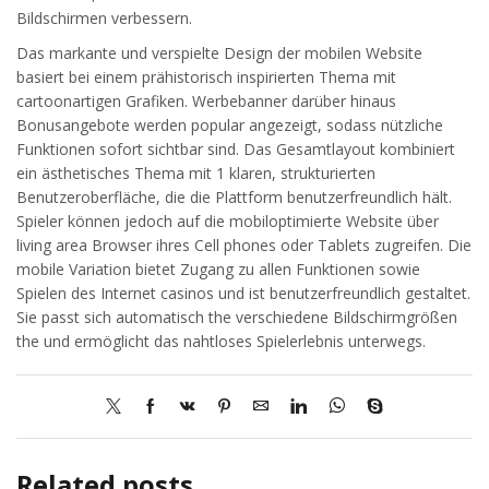
Bildschirmen verbessern.
Das markante und verspielte Design der mobilen Website
basiert bei einem prähistorisch inspirierten Thema mit
cartoonartigen Grafiken. Werbebanner darüber hinaus
Bonusangebote werden popular angezeigt, sodass nützliche
Funktionen sofort sichtbar sind. Das Gesamtlayout kombiniert
ein ästhetisches Thema mit 1 klaren, strukturierten
Benutzeroberfläche, die die Plattform benutzerfreundlich hält.
Spieler können jedoch auf die mobiloptimierte Website über
living area Browser ihres Cell phones oder Tablets zugreifen. Die
mobile Variation bietet Zugang zu allen Funktionen sowie
Spielen des Internet casinos und ist benutzerfreundlich gestaltet.
Sie passt sich automatisch the verschiedene Bildschirmgrößen
the und ermöglicht das nahtloses Spielerlebnis unterwegs.
Related posts