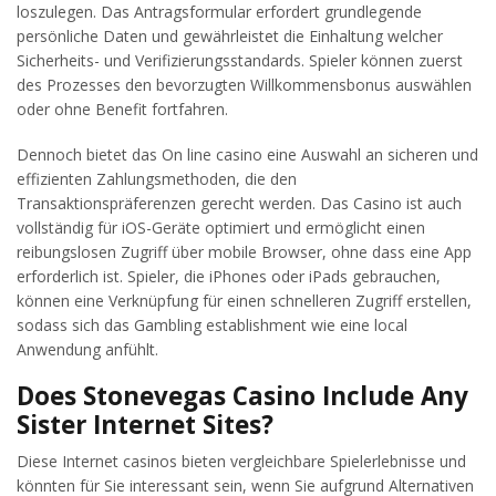
loszulegen. Das Antragsformular erfordert grundlegende
persönliche Daten und gewährleistet die Einhaltung welcher
Sicherheits- und Verifizierungsstandards. Spieler können zuerst
des Prozesses den bevorzugten Willkommensbonus auswählen
oder ohne Benefit fortfahren.
Dennoch bietet das On line casino eine Auswahl an sicheren und
effizienten Zahlungsmethoden, die den
Transaktionspräferenzen gerecht werden. Das Casino ist auch
vollständig für iOS-Geräte optimiert und ermöglicht einen
reibungslosen Zugriff über mobile Browser, ohne dass eine App
erforderlich ist. Spieler, die iPhones oder iPads gebrauchen,
können eine Verknüpfung für einen schnelleren Zugriff erstellen,
sodass sich das Gambling establishment wie eine local
Anwendung anfühlt.
Does Stonevegas Casino Include Any
Sister Internet Sites?
Diese Internet casinos bieten vergleichbare Spielerlebnisse und
könnten für Sie interessant sein, wenn Sie aufgrund Alternativen