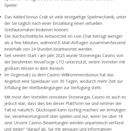
Spieler.
Das Added bonus Crab ist viele einzigartige Spielmechanik, unter
der Sie täglich nach einer Einzahlung einen virtuellen
Greifautomaten bedienen können.
Die durchschnittliche Antwortzeit im Live-Chat beträgt weniger
als a few Minuten, während E-Mail-Anfragen zusammenfassend
innerhalb von 24 Stunden beantwortet werden.
Seit seinem Start i am Jahr 2025 wurde Stonevegas Casino von
der berühmten NovaForge LTD unterstützt, einem Vorreiter mit
großem Wissen in dem Bereich.
Im Gegensatz zu dem Casino-Willkommensbonus hat das
Angebot eine Spieldauer von 30 Tagen, wodurch mehr Zeit zur
Erfüllung der Wettbedingungen zur Verfügung steht.
Mit most den Vorteilen vonseiten Stonevegas Casino ist auch es
jedoch klar, dass dies bei dieser Plattform nie und nimmer der
Fall ist natürlich. Glücksspiel kann süchtig machen; wir ermutigen
Sie, verantwortungsvoll über spielen und nur, wenn Sie über 18
sind. Unsere Casino-Bewertungen werden unparteiisch verfasst
und zielen” “darauf ab, Sie mit genauen und informativen