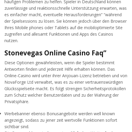
häufigen Problemen zu helfen. Spieler in Deutschland können
zuverlässige und reaktionsschnelle Unterstützung erwarten, was
es einfacher macht, eventuelle Herausforderungen” “während
der Spielsessions zu lösen. Sie können jedoch über den Browser
Ihres Mobile phones oder Tablets auf die mobiloptimierte Site
zugreifen und allesamt Funktionen und Apps des Casinos
nutzen.
Stonevegas Online Casino Faq”
Diese Optionen gewährleisten, wenn die Spieler bestimmt
Antworten finden und jederzeit Hilfe erhalten können. Das
Online-Casino wird unter ihrer Anjouan-Lizenz betrieben und von
NovaForge Ltd verwaltet, was es zu einer vertrauenswürdigen
Glücksspielseite macht. Es folgt strengen Sicherheitsprotokollen
zum Schutz welcher Benutzerdaten und zu der Wahrung der
Privatsphäre.
Werbebanner ebenso Bonusangebote werden well known
angezeigt, sodass zu jener zeit wertvolle Funktionen sofort
sichtbar sind.