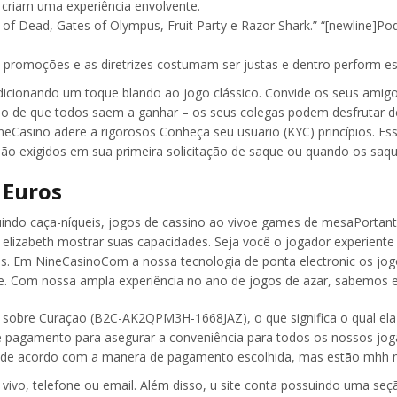
s criam uma experiência envolvente.
f Dead, Gates of Olympus, Fruit Party e Razor Shark.” “[newline]Pod
e promoções e as diretrizes costumam ser justas e dentro perform 
 adicionando um toque blando ao jogo clássico. Convide os seus amig
no de que todos saem a ganhar – os seus colegas podem desfrutar d
ineCasino adere a rigorosos Conheça seu usuario (KYC) princípios. E
ão exigidos em sua primeira solicitação de saque ou quando os saq
 Euros
indo caça-níqueis, jogos de cassino ao vivoe games de mesaPortanto
lizabeth mostrar suas capacidades. Seja você o jogador experiente
. Em NineCasinoCom a nossa tecnologia de ponta electronic os jogo
ne. Com nossa ampla experiência no ano de jogos de azar, sabemos 
 sobre Curaçao (B2C-AK2QPM3H-1668JAZ), o que significa o qual ela 
pagamento para asegurar a conveniência para todos os nossos jog
e acordo com a manera de pagamento escolhida, mas estão mhh mé
vivo, telefone ou email. Além disso, u site conta possuindo uma se