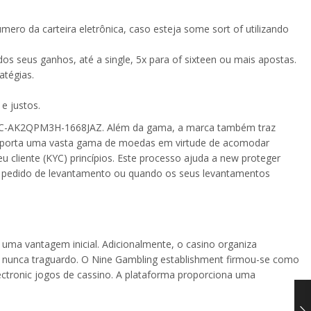
ero da carteira eletrônica, caso esteja some sort of utilizando
s seus ganhos, até a single, 5x para of sixteen ou mais apostas.
atégias.
e justos.
o B2C-AK2QPM3H-1668JAZ. Além da gama, a marca também traz
o suporta uma vasta gama de moedas em virtude de acomodar
u cliente (KYC) princípios. Este processo ajuda a new proteger
1º pedido de levantamento ou quando os seus levantamentos
uma vantagem inicial. Adicionalmente, o casino organiza
o nunca traguardo. O Nine Gambling establishment firmou-se como
ectronic jogos de cassino. A plataforma proporciona uma