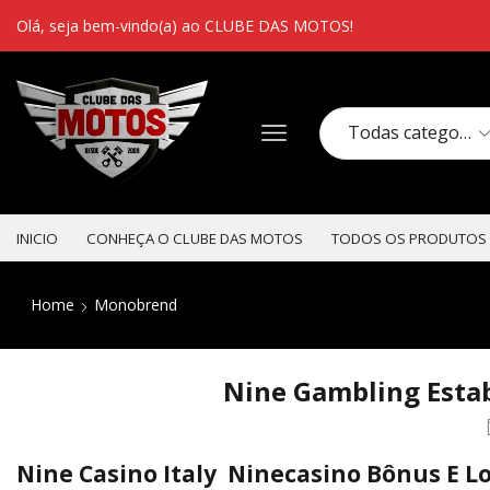
Olá, seja bem-vindo(a) ao CLUBE DAS MOTOS!
INICIO
CONHEÇA O CLUBE DAS MOTOS
TODOS OS PRODUTOS
Home
Monobrend
Nine Gambling Estab
Nine Casino Italy ️ Ninecasino Bônus E 