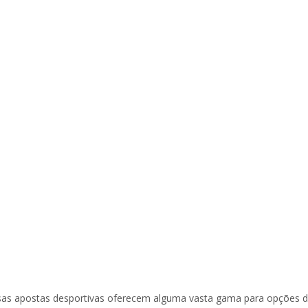
ossas apostas desportivas oferecem alguma vasta gama para opções d