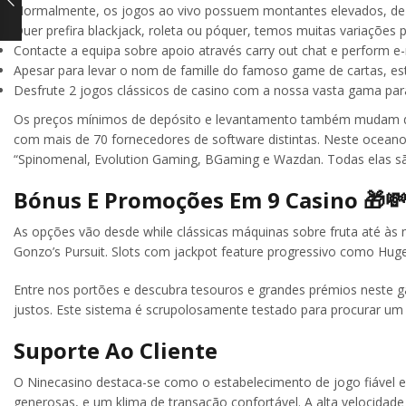
Normalmente, os jogos ao vivo possuem montantes elevados, de 
Quer prefira blackjack, roleta ou póquer, temos muitas variações 
Contacte a equipa sobre apoio através carry out chat e perform e-m
Apesar para levar o nom de famille do famoso game de cartas, es
Desfrute 2 jogos clássicos de casino com a nossa vasta gama pa
Os preços mínimos de depósito e levantamento também mudam de
com mais de 70 fornecedores de software distintas. Neste oceano
“Spinomenal, Evolution Gaming, BGaming e Wazdan. Todas elas são 
Bónus E Promoções Em 9 Casino 🎁
As opções vão desde while clássicas máquinas sobre fruta até às 
Gonzo’s Pursuit. Slots com jackpot feature progressivo como Hug
Entre nos portões e descubra tesouros e grandes prémios neste g
justos. Este sistema é scrupolosamente testado para procurar um a
Suporte Ao Cliente
O Ninecasino destaca-se como o estabelecimento de jogo fiável e
generosas, e um klima de transação confortável. A alta velocida