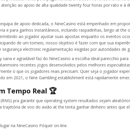
l atenção ao apoio de alta qualidade twenty four horas por rato e à
ipa de apoio dedicada, o NineCasino está empenhado em proporcion
ia e para ganhos instantâneos, incluindo raspadinhas, bingo at the 
 permitindo ao jogador ajustar suas apostas enquanto os eventos oco
cipando de um torneio, nosso objetivo é fazer com que sua experiên
e segurança electronic regulamentação exigidas por autoridades de 
 sana e agradável faz do NineCasino a escolha ideal parecchio par
nmoins recentes jogos desenvolvidos pelos melhores especialistas 
mente o que os jogadores reais precisam. Quer seja o jogador exper
ndado em 2021, o Nine Gambling establishment está rapidamente em
Em Tempo Real 🏆
NG) pra garantir que operating-system resultados sejam aleatórios 
trajetória de voo do avião at the tenta ganhar dinheiro antes que 
ugar na NineCasino Póquer on-line.