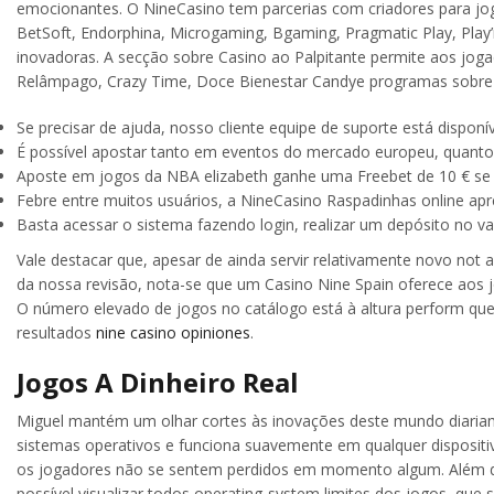
emocionantes. O NineCasino tem parcerias com criadores para jog
BetSoft, Endorphina, Microgaming, Bgaming, Pragmatic Play, Play’n
inovadoras. A secção sobre Casino ao Palpitante permite aos joga
Relâmpago, Crazy Time, Doce Bienestar Candye programas sobre 
Se precisar de ajuda, nosso cliente equipe de suporte está disponí
É possível apostar tanto em eventos do mercado europeu, quanto 
Aposte em jogos da NBA elizabeth ganhe uma Freebet de 10 € se
Febre entre muitos usuários, a NineCasino Raspadinhas online apr
Basta acessar o sistema fazendo login, realizar um depósito no va
Vale destacar que, apesar de ainda servir relativamente novo no
da nossa revisão, nota-se que um Casino Nine Spain oferece aos 
O número elevado de jogos no catálogo está à altura perform que
resultados
nine casino opiniones
.
Jogos A Dinheiro Real
Miguel mantém um olhar cortes às inovações deste mundo diariamen
sistemas operativos e funciona suavemente em qualquer disposit
os jogadores não se sentem perdidos em momento algum. Além diss
possível visualizar todos operating-system limites dos jogos, qu