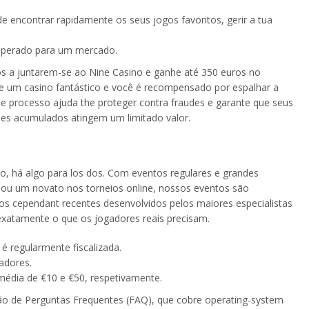
e encontrar rapidamente os seus jogos favoritos, gerir a tua
esperado para um mercado.
os a juntarem-se ao Nine Casino e ganhe até 350 euros no
e um casino fantástico e você é recompensado por espalhar a
sse processo ajuda the proteger contra fraudes e garante que seus
ues acumulados atingem um limitado valor.
, há algo para los dos. Com eventos regulares e grandes
 ou um novato nos torneios online, nossos eventos são
s cependant recentes desenvolvidos pelos maiores especialistas
exatamente o que os jogadores reais precisam.
é regularmente fiscalizada.
adores.
dia de €10 e €50, respetivamente.
ção de Perguntas Frequentes (FAQ), que cobre operating-system