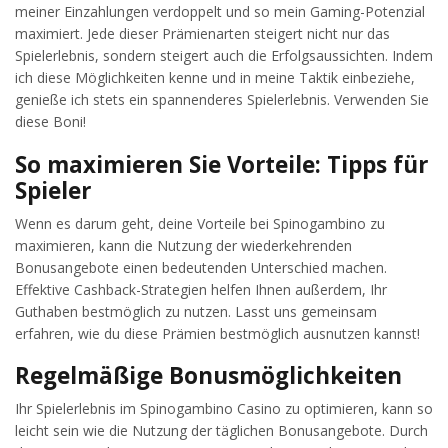
meiner Einzahlungen verdoppelt und so mein Gaming-Potenzial
maximiert. Jede dieser Prämienarten steigert nicht nur das
Spielerlebnis, sondern steigert auch die Erfolgsaussichten. Indem
ich diese Möglichkeiten kenne und in meine Taktik einbeziehe,
genieße ich stets ein spannenderes Spielerlebnis. Verwenden Sie
diese Boni!
So maximieren Sie Vorteile: Tipps für
Spieler
Wenn es darum geht, deine Vorteile bei Spinogambino zu
maximieren, kann die Nutzung der wiederkehrenden
Bonusangebote einen bedeutenden Unterschied machen.
Effektive Cashback-Strategien helfen Ihnen außerdem, Ihr
Guthaben bestmöglich zu nutzen. Lasst uns gemeinsam
erfahren, wie du diese Prämien bestmöglich ausnutzen kannst!
Regelmäßige Bonusmöglichkeiten
Ihr Spielerlebnis im Spinogambino Casino zu optimieren, kann so
leicht sein wie die Nutzung der täglichen Bonusangebote. Durch