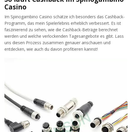
Casino
Im Spinogambino Casino schätze ich besonders das Cashback-
Programm, das mein Spielerlebnis erheblich verbessert. Es ist
faszinierend zu sehen, wie die Cashback-Beträge berechnet
werden und welche verlockenden Tagesangebote es gibt. Lass
uns diesen Prozess zusammen genauer anschauen und
entdecken, wie auch du davon profitieren kannst!