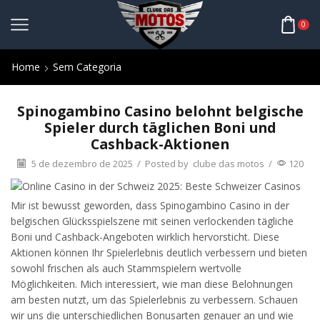
0
Home
Sem Categoria
Spinogambino Casino belohnt belgische
Spieler durch täglichen Boni und
Cashback-Aktionen
5 de dezembro de 2025
/
Posted by
clube das motos
/
120
Mir ist bewusst geworden, dass Spinogambino Casino in der
belgischen Glücksspielszene mit seinen verlockenden tägliche
Boni und Cashback-Angeboten wirklich hervorsticht. Diese
Aktionen können Ihr Spielerlebnis deutlich verbessern und bieten
sowohl frischen als auch Stammspielern wertvolle
Möglichkeiten. Mich interessiert, wie man diese Belohnungen
am besten nutzt, um das Spielerlebnis zu verbessern. Schauen
wir uns die unterschiedlichen Bonusarten genauer an und wie