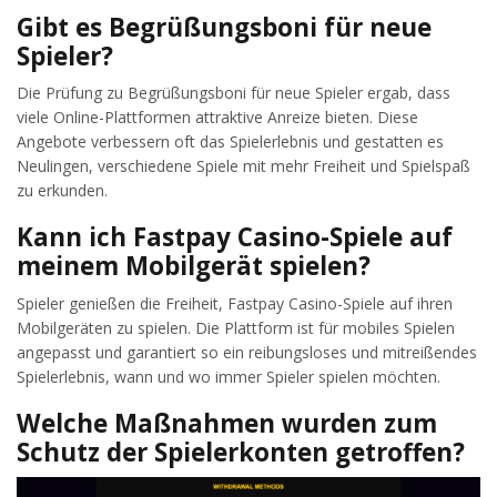
Gibt es Begrüßungsboni für neue
Spieler?
Die Prüfung zu Begrüßungsboni für neue Spieler ergab, dass
viele Online-Plattformen attraktive Anreize bieten. Diese
Angebote verbessern oft das Spielerlebnis und gestatten es
Neulingen, verschiedene Spiele mit mehr Freiheit und Spielspaß
zu erkunden.
Kann ich Fastpay Casino-Spiele auf
meinem Mobilgerät spielen?
Spieler genießen die Freiheit, Fastpay Casino-Spiele auf ihren
Mobilgeräten zu spielen. Die Plattform ist für mobiles Spielen
angepasst und garantiert so ein reibungsloses und mitreißendes
Spielerlebnis, wann und wo immer Spieler spielen möchten.
Welche Maßnahmen wurden zum
Schutz der Spielerkonten getroffen?