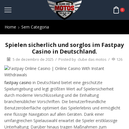
0
Home
Sem Categoria
Spielen sicherlich und sorglos im Fastpay
Casino in Deutschland.
5 de dezembro de 2025
/
Posted by
clube das motos
/
126
fastpay casino
in Deutschland bietet eine geschützte
Spielumgebung und legt größten Wert auf Spielersicherheit
durch moderne Verschlüsselung und die Einhaltung
branchenüblicher Vorschriften. Die benutzerfreundliche
Benutzeroberfläche optimiert das Spielerlebnis und ermöglicht
eine flüssige Navigation auf allen Geräten. Dank einer
umfangreichen Spielauswahl erwartet die Spieler erstklassige
Unterhaltung. Darüber hinaus tragen Maßnahmen zum