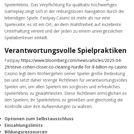
Spielerlebnis. Das Verpflichtung für qualitativ hochwertiges
Gameplay zeigt sich in der reibungslosen Navigation durch die
lebendigen Spiele. Fastpay Casino ist mehr als nur eine
Spieleseite; es ist ein Ort, an dem Wahlfreiheit auf exzellente
Unterhaltung vereint und der jeden zu einem unvergesslichen
Spielabenteuer einlädt.
Verantwortungsvolle Spielpraktiken
Fastpay
https://www.bloomberg.com/news/articles/2025-04-
29/steve-cohen-closer-to-clearing-hurdle-for-8-billion-ny-casino
Casino legt dem Wohlergehen seiner Spieler große Bedeutung
bei und setzt daher strenge Richtlinien für verantwortungsvolles
Spielen um, um allen Spielern ein sorgloses und erfreuliches
Spielerlebnis zu gewährleisten. Diese Richtlinien ermöglichen es
den Spielern, ihr Spielerlebnis zu genießen und gleichzeitig die
Kontrolle über ihre Aufwendungen zu wahren.
Optionen zum Selbstausschluss
Einzahlungslimits
Bildungsressourcen