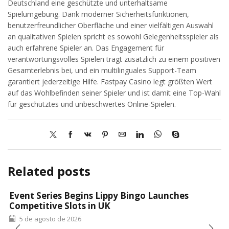
Deutschland eine geschützte und unterhaltsame
Spielumgebung. Dank moderner Sicherheitsfunktionen,
benutzerfreundlicher Oberfläche und einer vielfältigen Auswahl
an qualitativen Spielen spricht es sowohl Gelegenheitsspieler als
auch erfahrene Spieler an. Das Engagement für
verantwortungsvolles Spielen trägt zusätzlich zu einem positiven
Gesamterlebnis bei, und ein multilinguales Support-Team
garantiert jederzeitige Hilfe. Fastpay Casino legt größten Wert
auf das Wohlbefinden seiner Spieler und ist damit eine Top-Wahl
für geschütztes und unbeschwertes Online-Spielen.
Related posts
Event Series Begins Lippy Bingo Launches
Competitive Slots in UK
5 de agosto de 2026