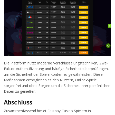
Die Plattform nutzt moderne Verschlüsselungstechniken, Zwei-
Faktor-Authentifizierung und häufige Sicherheitsüberprüfungen,
um die Sicherheit der Spielerkonten zu gewährleisten. Diese
Maßnahmen ermöglichen es den Nutzern, Online-Spiele
sorgenfrei und ohne Sorgen um die Sicherheit ihrer persönlichen
Daten zu genießen.
Abschluss
Zusammenfassend bietet Fastpay Casino Spielern in