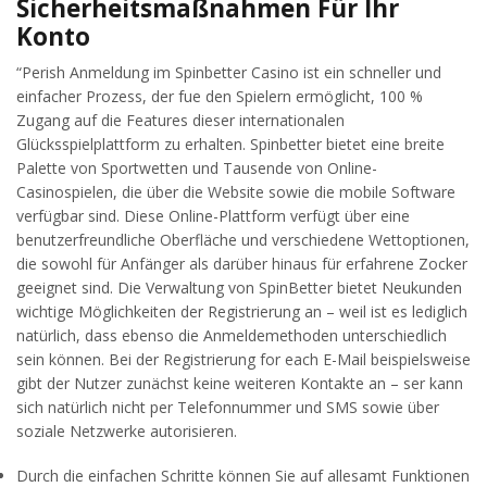
Sicherheitsmaßnahmen Für Ihr
Konto
“Perish Anmeldung im Spinbetter Casino ist ein schneller und
einfacher Prozess, der fue den Spielern ermöglicht, 100 %
Zugang auf die Features dieser internationalen
Glücksspielplattform zu erhalten. Spinbetter bietet eine breite
Palette von Sportwetten und Tausende von Online-
Casinospielen, die über die Website sowie die mobile Software
verfügbar sind. Diese Online-Plattform verfügt über eine
benutzerfreundliche Oberfläche und verschiedene Wettoptionen,
die sowohl für Anfänger als darüber hinaus für erfahrene Zocker
geeignet sind. Die Verwaltung von SpinBetter bietet Neukunden
wichtige Möglichkeiten der Registrierung an – weil ist es lediglich
natürlich, dass ebenso die Anmeldemethoden unterschiedlich
sein können. Bei der Registrierung for each E-Mail beispielsweise
gibt der Nutzer zunächst keine weiteren Kontakte an – ser kann
sich natürlich nicht per Telefonnummer und SMS sowie über
soziale Netzwerke autorisieren.
Durch die einfachen Schritte können Sie auf allesamt Funktionen