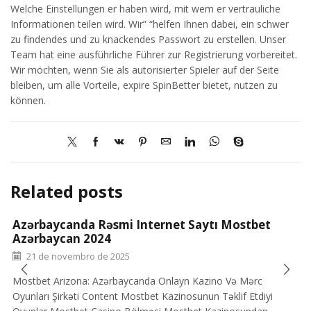
Welche Einstellungen er haben wird, mit wem er vertrauliche
Informationen teilen wird. Wir” “helfen Ihnen dabei, ein schwer
zu findendes und zu knackendes Passwort zu erstellen. Unser
Team hat eine ausführliche Führer zur Registrierung vorbereitet.
Wir möchten, wenn Sie als autorisierter Spieler auf der Seite
bleiben, um alle Vorteile, expire SpinBetter bietet, nutzen zu
können.
Related posts
Azərbaycanda Rəsmi Internet Saytı Mostbet
Azərbaycan 2024
21 de novembro de 2025
Mostbet Arizona: Azərbaycanda Onlayn Kazino Və Mərc
Oyunları Şirkəti Content Mostbet Kazinosunun Təklif Etdiyi