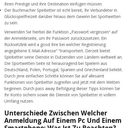
Ihren Prestige und Ihre Destination einfügen müssen.
Der Buchmacher Spinbetter ist echt bereit, Ihr Verbündeter in
Glücksspielfreizeit darüber hinaus dem Gewinn bei Sportwetten
zu sein.
Verwenden Sie hierbei die Funktion „Passwort vergessen“ auf
der Anmeldeseite, um Ihr Passwort zurückzusetzen. Ein
Rücksetzlink wird a good Ihre bei welcher Registrierung
angegebene E-Mail-Adresse” “transportiert. Derzeit bietet
Spinbetter seine Dienste in Dutzenden von Ländern weltweit an.
Die Sportwetten-Seite ist herausragend bei Spielern aus
Deutschland, Polen, Portugal, Spanien und Griechenland beliebt.
Durch jene einfachen Schritte können Sie auf allesamt
Funktionen von Spinbetter zugreifen und jetzt mit dem Wetten
beginnen. Durch pass away Befolgung dieser Tipps können Sie
Ihr Konto sichern sowie die Dienste von Spinbetter in vollem
Umfang nutzen.
Unterschiede Zwischen Welcher
Anmeldung Auf Einem Pc Und Einem
Smartphone: Was Ist Zu Beachten?