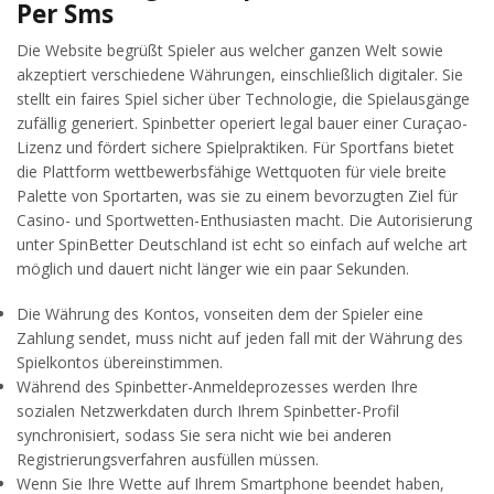
Per Sms
Die Website begrüßt Spieler aus welcher ganzen Welt sowie
akzeptiert verschiedene Währungen, einschließlich digitaler. Sie
stellt ein faires Spiel sicher über Technologie, die Spielausgänge
zufällig generiert. Spinbetter operiert legal bauer einer Curaçao-
Lizenz und fördert sichere Spielpraktiken. Für Sportfans bietet
die Plattform wettbewerbsfähige Wettquoten für viele breite
Palette von Sportarten, was sie zu einem bevorzugten Ziel für
Casino- und Sportwetten-Enthusiasten macht. Die Autorisierung
unter SpinBetter Deutschland ist echt so einfach auf welche art
möglich und dauert nicht länger wie ein paar Sekunden.
Die Währung des Kontos, vonseiten dem der Spieler eine
Zahlung sendet, muss nicht auf jeden fall mit der Währung des
Spielkontos übereinstimmen.
Während des Spinbetter-Anmeldeprozesses werden Ihre
sozialen Netzwerkdaten durch Ihrem Spinbetter-Profil
synchronisiert, sodass Sie sera nicht wie bei anderen
Registrierungsverfahren ausfüllen müssen.
Wenn Sie Ihre Wette auf Ihrem Smartphone beendet haben,