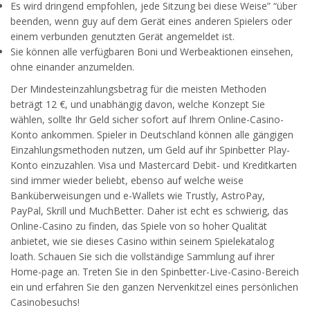
Es wird dringend empfohlen, jede Sitzung bei diese Weise” “über
beenden, wenn guy auf dem Gerät eines anderen Spielers oder
einem verbunden genutzten Gerät angemeldet ist.
Sie können alle verfügbaren Boni und Werbeaktionen einsehen,
ohne einander anzumelden.
Der Mindesteinzahlungsbetrag für die meisten Methoden
beträgt 12 €, und unabhängig davon, welche Konzept Sie
wählen, sollte Ihr Geld sicher sofort auf Ihrem Online-Casino-
Konto ankommen. Spieler in Deutschland können alle gängigen
Einzahlungsmethoden nutzen, um Geld auf ihr Spinbetter Play-
Konto einzuzahlen. Visa und Mastercard Debit- und Kreditkarten
sind immer wieder beliebt, ebenso auf welche weise
Banküberweisungen und e-Wallets wie Trustly, AstroPay,
PayPal, Skrill und MuchBetter. Daher ist echt es schwierig, das
Online-Casino zu finden, das Spiele von so hoher Qualität
anbietet, wie sie dieses Casino within seinem Spielekatalog
loath. Schauen Sie sich die vollständige Sammlung auf ihrer
Home-page an. Treten Sie in den Spinbetter-Live-Casino-Bereich
ein und erfahren Sie den ganzen Nervenkitzel eines persönlichen
Casinobesuchs!