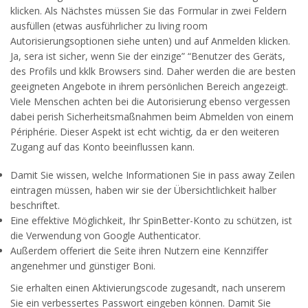
klicken. Als Nächstes müssen Sie das Formular in zwei Feldern
ausfüllen (etwas ausführlicher zu living room
Autorisierungsoptionen siehe unten) und auf Anmelden klicken.
Ja, sera ist sicher, wenn Sie der einzige” “Benutzer des Geräts,
des Profils und kklk Browsers sind. Daher werden die are besten
geeigneten Angebote in ihrem persönlichen Bereich angezeigt.
Viele Menschen achten bei die Autorisierung ebenso vergessen
dabei perish Sicherheitsmaßnahmen beim Abmelden von einem
Périphérie. Dieser Aspekt ist echt wichtig, da er den weiteren
Zugang auf das Konto beeinflussen kann.
Damit Sie wissen, welche Informationen Sie in pass away Zeilen
eintragen müssen, haben wir sie der Übersichtlichkeit halber
beschriftet.
Eine effektive Möglichkeit, Ihr SpinBetter-Konto zu schützen, ist
die Verwendung von Google Authenticator.
Außerdem offeriert die Seite ihren Nutzern eine Kennziffer
angenehmer und günstiger Boni.
Sie erhalten einen Aktivierungscode zugesandt, nach unserem
Sie ein verbessertes Passwort eingeben können. Damit Sie