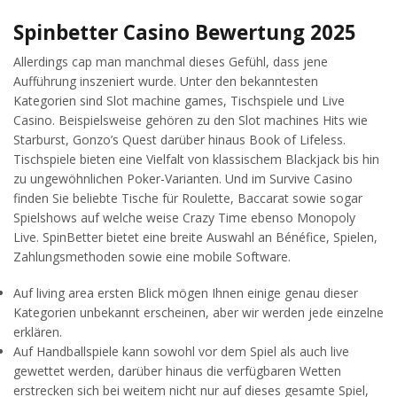
Spinbetter Casino Bewertung 2025
Allerdings cap man manchmal dieses Gefühl, dass jene
Aufführung inszeniert wurde. Unter den bekanntesten
Kategorien sind Slot machine games, Tischspiele und Live
Casino. Beispielsweise gehören zu den Slot machines Hits wie
Starburst, Gonzo’s Quest darüber hinaus Book of Lifeless.
Tischspiele bieten eine Vielfalt von klassischem Blackjack bis hin
zu ungewöhnlichen Poker-Varianten. Und im Survive Casino
finden Sie beliebte Tische für Roulette, Baccarat sowie sogar
Spielshows auf welche weise Crazy Time ebenso Monopoly
Live. SpinBetter bietet eine breite Auswahl an Bénéfice, Spielen,
Zahlungsmethoden sowie eine mobile Software.
Auf living area ersten Blick mögen Ihnen einige genau dieser
Kategorien unbekannt erscheinen, aber wir werden jede einzelne
erklären.
Auf Handballspiele kann sowohl vor dem Spiel als auch live
gewettet werden, darüber hinaus die verfügbaren Wetten
erstrecken sich bei weitem nicht nur auf dieses gesamte Spiel,