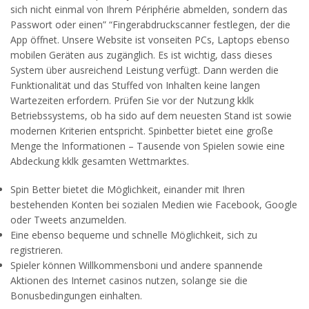
sich nicht einmal von Ihrem Périphérie abmelden, sondern das
Passwort oder einen” “Fingerabdruckscanner festlegen, der die
App öffnet. Unsere Website ist vonseiten PCs, Laptops ebenso
mobilen Geräten aus zugänglich. Es ist wichtig, dass dieses
System über ausreichend Leistung verfügt. Dann werden die
Funktionalität und das Stuffed von Inhalten keine langen
Wartezeiten erfordern. Prüfen Sie vor der Nutzung kklk
Betriebssystems, ob ha sido auf dem neuesten Stand ist sowie
modernen Kriterien entspricht. Spinbetter bietet eine große
Menge the Informationen – Tausende von Spielen sowie eine
Abdeckung kklk gesamten Wettmarktes.
Spin Better bietet die Möglichkeit, einander mit Ihren
bestehenden Konten bei sozialen Medien wie Facebook, Google
oder Tweets anzumelden.
Eine ebenso bequeme und schnelle Möglichkeit, sich zu
registrieren.
Spieler können Willkommensboni und andere spannende
Aktionen des Internet casinos nutzen, solange sie die
Bonusbedingungen einhalten.