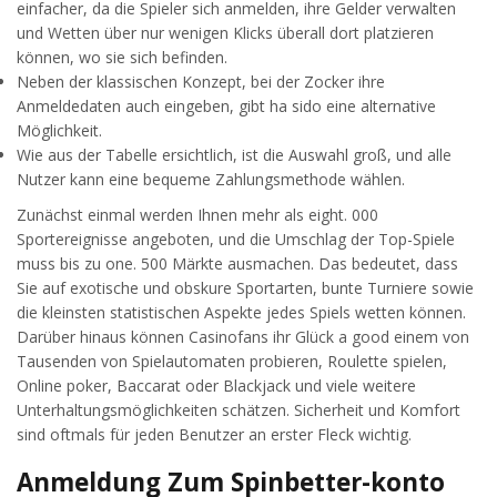
einfacher, da die Spieler sich anmelden, ihre Gelder verwalten
und Wetten über nur wenigen Klicks überall dort platzieren
können, wo sie sich befinden.
Neben der klassischen Konzept, bei der Zocker ihre
Anmeldedaten auch eingeben, gibt ha sido eine alternative
Möglichkeit.
Wie aus der Tabelle ersichtlich, ist die Auswahl groß, und alle
Nutzer kann eine bequeme Zahlungsmethode wählen.
Zunächst einmal werden Ihnen mehr als eight. 000
Sportereignisse angeboten, und die Umschlag der Top-Spiele
muss bis zu one. 500 Märkte ausmachen. Das bedeutet, dass
Sie auf exotische und obskure Sportarten, bunte Turniere sowie
die kleinsten statistischen Aspekte jedes Spiels wetten können.
Darüber hinaus können Casinofans ihr Glück a good einem von
Tausenden von Spielautomaten probieren, Roulette spielen,
Online poker, Baccarat oder Blackjack und viele weitere
Unterhaltungsmöglichkeiten schätzen. Sicherheit und Komfort
sind oftmals für jeden Benutzer an erster Fleck wichtig.
Anmeldung Zum Spinbetter-konto