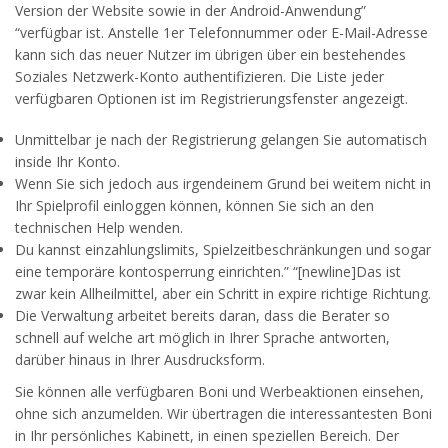
Version der Website sowie in der Android-Anwendung”
“verfügbar ist. Anstelle 1er Telefonnummer oder E-Mail-Adresse
kann sich das neuer Nutzer im übrigen über ein bestehendes
Soziales Netzwerk-Konto authentifizieren. Die Liste jeder
verfügbaren Optionen ist im Registrierungsfenster angezeigt.
Unmittelbar je nach der Registrierung gelangen Sie automatisch
inside Ihr Konto.
Wenn Sie sich jedoch aus irgendeinem Grund bei weitem nicht in
Ihr Spielprofil einloggen können, können Sie sich an den
technischen Help wenden.
Du kannst einzahlungslimits, Spielzeitbeschränkungen und sogar
eine temporäre kontosperrung einrichten.” “[newline]Das ist
zwar kein Allheilmittel, aber ein Schritt in expire richtige Richtung.
Die Verwaltung arbeitet bereits daran, dass die Berater so
schnell auf welche art möglich in Ihrer Sprache antworten,
darüber hinaus in Ihrer Ausdrucksform.
Sie können alle verfügbaren Boni und Werbeaktionen einsehen,
ohne sich anzumelden. Wir übertragen die interessantesten Boni
in Ihr persönliches Kabinett, in einen speziellen Bereich. Der