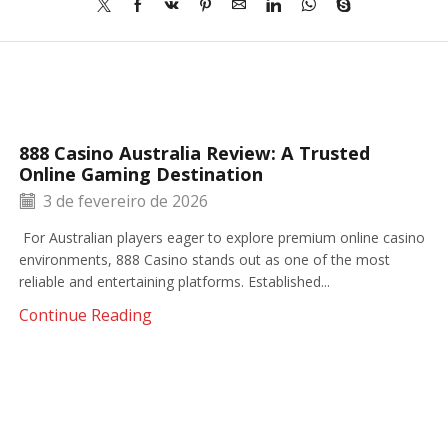
888 Casino Australia Review: A Trusted
Online Gaming Destination
3 de fevereiro de 2026
For Australian players eager to explore premium online casino
environments, 888 Casino stands out as one of the most
reliable and entertaining platforms. Established...
Continue Reading