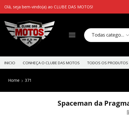
Olá, seja bem-vindo(a) ao CLUBE DAS MOTOS!
INICIO
CONHEÇA O CLUBE DAS MOTOS
TODOS OS PRODUTOS
Home
371
Spaceman da Pragmat