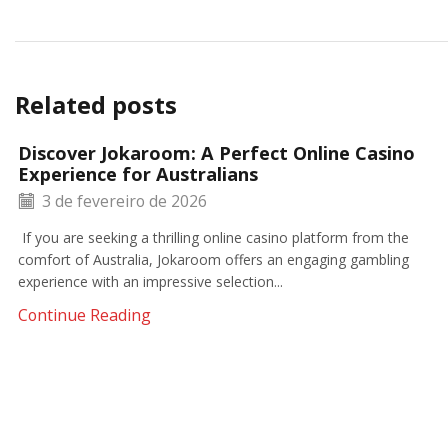
Related posts
Discover Jokaroom: A Perfect Online Casino
Experience for Australians
3 de fevereiro de 2026
If you are seeking a thrilling online casino platform from the
comfort of Australia, Jokaroom offers an engaging gambling
experience with an impressive selection...
Continue Reading