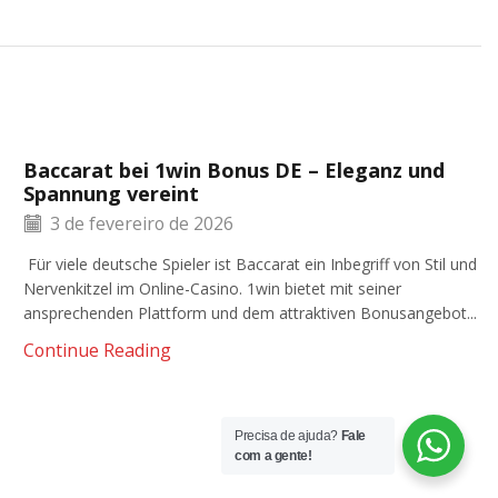
Baccarat bei 1win Bonus DE – Eleganz und
Spannung vereint
3 de fevereiro de 2026
Für viele deutsche Spieler ist Baccarat ein Inbegriff von Stil und
Nervenkitzel im Online-Casino. 1win bietet mit seiner
ansprechenden Plattform und dem attraktiven Bonusangebot...
Continue Reading
Precisa de ajuda?
Fale
com a gente!