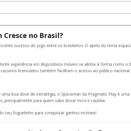
 Cresce no Brasil?
escente sucesso do jogo entre os brasileiros. O apelo do tema espacia
ente experiência em dispositivos móveis se alinha à forma como o bra
assinos licenciados também facilitam o acesso ao público nacional.
 e uma boa dose de estratégia‚ o Spaceman da Pragmatic Play é uma 
s‚ principalmente para quem sabe dosar risco e cautela.
do seu foguetinho para conquistar ganhos incríveis!