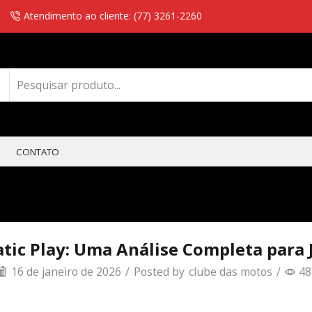
Atendimento ao cliente: (77) 3261-2260
CONTATO
ic Play: Uma Análise Completa para J
16 de janeiro de 2026
/
Posted by
clube das motos
/
48