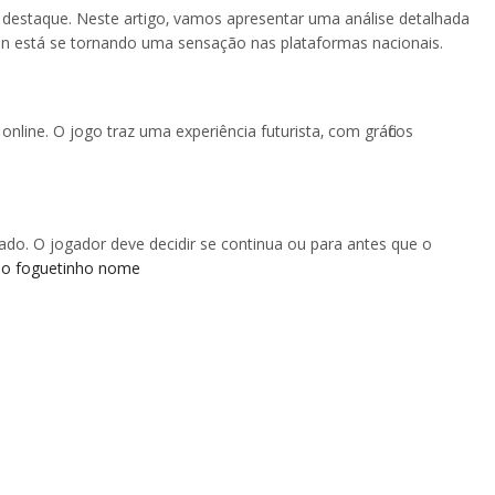
 destaque. Neste artigo‚ vamos apresentar uma análise detalhada
an está se tornando uma sensação nas plataformas nacionais.
ine. O jogo traz uma experiência futurista‚ com gráficos
ado. O jogador deve decidir se continua ou para antes que o
do foguetinho nome