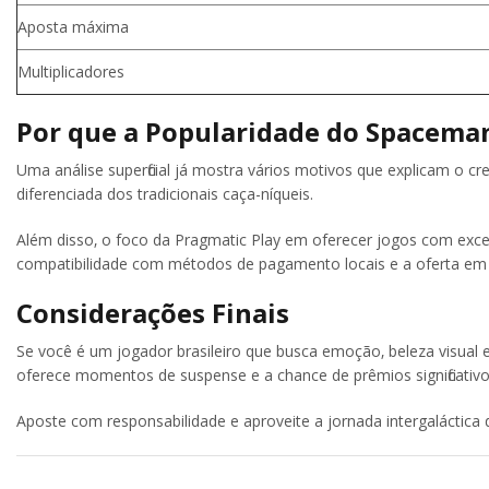
Aposta máxima
Multiplicadores
Por que a Popularidade do Spaceman
Uma análise superficial já mostra vários motivos que explicam o cr
diferenciada dos tradicionais caça-níqueis.
Além disso‚ o foco da Pragmatic Play em oferecer jogos com excel
compatibilidade com métodos de pagamento locais e a oferta em c
Considerações Finais
Se você é um jogador brasileiro que busca emoção‚ beleza visual
oferece momentos de suspense e a chance de prêmios significativo
Aposte com responsabilidade e aproveite a jornada intergaláctica 