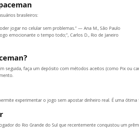
Spaceman
uários brasileiros:
de poder jogar no celular sem problemas.” — Ana M.‚ São Paulo
 jogo emocionante o tempo todo;”, Carlos D.‚ Rio de Janeiro
aceman?
o. Em seguida‚ faça um depósito com métodos aceitos (como Pix ou ca
amento.
mite experimentar o jogo sem apostar dinheiro real. É uma ótima f
r
ogador do Rio Grande do Sul que recentemente conquistou um prêmio