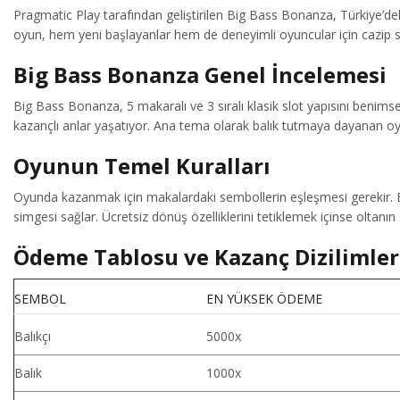
Pragmatic Play tarafından geliştirilen Big Bass Bonanza, Türkiye’dek
oyun, hem yeni başlayanlar hem de deneyimli oyuncular için cazip se
Big Bass Bonanza Genel İncelemesi
Big Bass Bonanza, 5 makaralı ve 3 sıralı klasik slot yapısını benims
kazançlı anlar yaşatıyor. Ana tema olarak balık tutmaya dayanan oyun, 
Oyunun Temel Kuralları
Oyunda kazanmak için makalardaki sembollerin eşleşmesi gerekir. Balı
simgesi sağlar. Ücretsiz dönüş özelliklerini tetiklemek içinse oltanın s
Ödeme Tablosu ve Kazanç Dizilimler
SEMBOL
EN YÜKSEK ÖDEME
Balıkçı
5000x
Balık
1000x