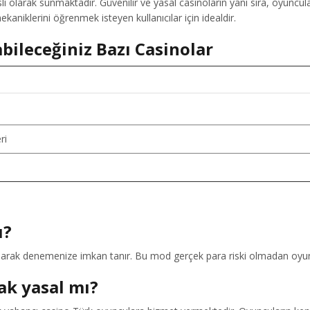
slı olarak sunmaktadır. Güvenilir ve yasal casinoların yanı sıra, oyu
niklerini öğrenmek isteyen kullanıcılar için idealdir.
ileceğiniz Bazı Casinolar
ri
ı?
arak denemenize imkan tanır. Bu mod gerçek para riski olmadan oyun
ak yasal mı?