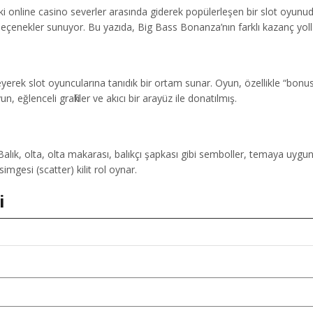
i online casino severler arasında giderek popülerleşen bir slot oyunudu
çenekler sunuyor. Bu yazıda, Big Bass Bonanza’nın farklı kazanç yollar
eyerek slot oyuncularına tanıdık bir ortam sunar. Oyun, özellikle “bonus
eğlenceli grafikler ve akıcı bir arayüz ile donatılmış.
k, olta, olta makarası, balıkçı şapkası gibi semboller, temaya uygun şe
imgesi (scatter) kilit rol oynar.
i