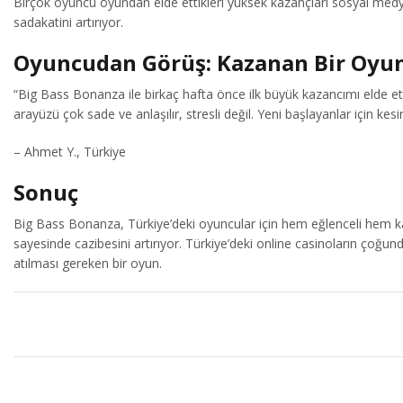
Birçok oyuncu oyundan elde ettikleri yüksek kazançları sosyal medyad
sadakatini artırıyor.
Oyuncudan Görüş: Kazanan Bir Oyu
“Big Bass Bonanza ile birkaç hafta önce ilk büyük kazancımı elde e
arayüzü çok sade ve anlaşılır, stresli değil. Yeni başlayanlar için kesin
– Ahmet Y., Türkiye
Sonuç
Big Bass Bonanza, Türkiye’deki oyuncular için hem eğlenceli hem kaz
sayesinde cazibesini artırıyor. Türkiye’deki online casinoların çoğun
atılması gereken bir oyun.