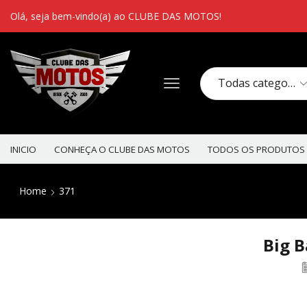
Olá, seja bem-vindo(a) ao CLUBE DAS MOTOS!
INICIO
CONHEÇA O CLUBE DAS MOTOS
TODOS OS PRODUTOS
Home
371
Big B