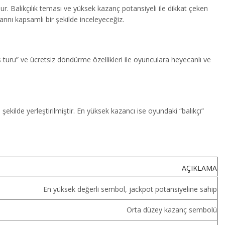
r. Balıkçılık teması ve yüksek kazanç potansiyeli ile dikkat çeken
ını kapsamlı bir şekilde inceleyeceğiz.
 turu” ve ücretsiz döndürme özellikleri ile oyunculara heyecanlı ve
kilde yerleştirilmiştir. En yüksek kazancı ise oyundaki “balıkçı”
AÇIKLAMA
En yüksek değerli sembol, jackpot potansiyeline sahip
Orta düzey kazanç sembolü