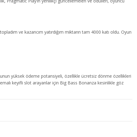
k, Pragmatic Play’in yenilikçi güncellemeleri ve ödülleri, oyuncu
ü topladım ve kazancım yatırdığım miktarın tam 4000 katı oldu. Oyun
unun yüksek ödeme potansiyeli, özellikle ücretsiz dönme özellikleri
emalı keyifli slot arayanlar için Big Bass Bonanza kesinlikle göz