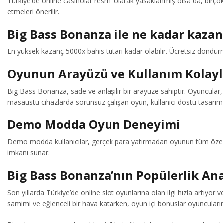
Türkiye’de online casinolar resmi olarak yasaklanmış olsa da, birço
etmeleri önerilir.
Big Bass Bonanza ile ne kadar kazan
En yüksek kazanç 5000x bahis tutarı kadar olabilir. Ücretsiz döndü
Oyunun Arayüzü ve Kullanım Kolayl
Big Bass Bonanza, sade ve anlaşılır bir arayüze sahiptir. Oyuncular, 
masaüstü cihazlarda sorunsuz çalışan oyun, kullanıcı dostu tasarımı 
Demo Modda Oyun Deneyimi
Demo modda kullanıcılar, gerçek para yatırmadan oyunun tüm özellik
imkanı sunar.
Big Bass Bonanza’nın Popülerlik Ana
Son yıllarda Türkiye’de online slot oyunlarına olan ilgi hızla artıy
samimi ve eğlenceli bir hava katarken, oyun içi bonuslar oyuncuları