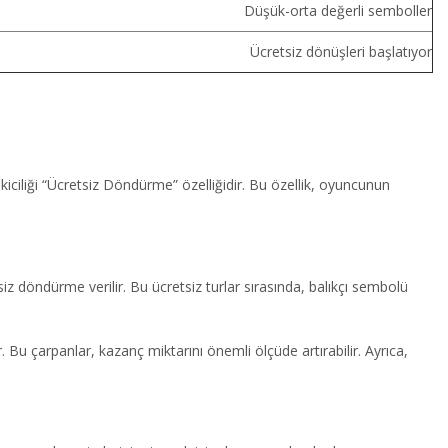
Düşük-orta değerli semboller
Ücretsiz dönüşleri başlatıyor
ciliği “Ücretsiz Döndürme” özelliğidir. Bu özellik, oyuncunun
 döndürme verilir. Bu ücretsiz turlar sırasında, balıkçı sembolü
 Bu çarpanlar, kazanç miktarını önemli ölçüde artırabilir. Ayrıca,