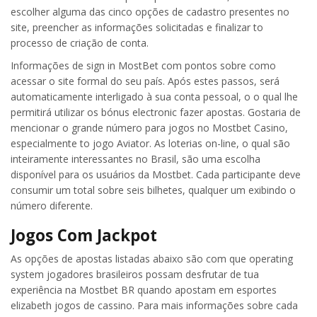
escolher alguma das cinco opções de cadastro presentes no
site, preencher as informações solicitadas e finalizar to
processo de criação de conta.
Informações de sign in MostBet com pontos sobre como
acessar o site formal do seu país. Após estes passos, será
automaticamente interligado à sua conta pessoal, o o qual lhe
permitirá utilizar os bónus electronic fazer apostas. Gostaria de
mencionar o grande número para jogos no Mostbet Casino,
especialmente to jogo Aviator. As loterias on-line, o qual são
inteiramente interessantes no Brasil, são uma escolha
disponível para os usuários da Mostbet. Cada participante deve
consumir um total sobre seis bilhetes, qualquer um exibindo o
número diferente.
Jogos Com Jackpot
As opções de apostas listadas abaixo são com que operating
system jogadores brasileiros possam desfrutar de tua
experiência na Mostbet BR quando apostam em esportes
elizabeth jogos de cassino. Para mais informações sobre cada