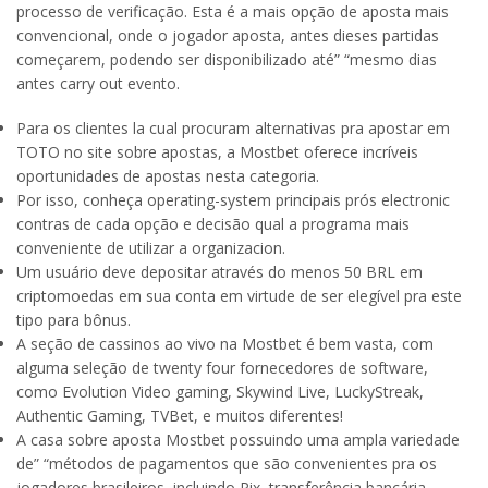
processo de verificação. Esta é a mais opção de aposta mais
convencional, onde o jogador aposta, antes dieses partidas
começarem, podendo ser disponibilizado até” “mesmo dias
antes carry out evento.
Para os clientes la cual procuram alternativas pra apostar em
TOTO no site sobre apostas, a Mostbet oferece incríveis
oportunidades de apostas nesta categoria.
Por isso, conheça operating-system principais prós electronic
contras de cada opção e decisão qual a programa mais
conveniente de utilizar a organizacion.
Um usuário deve depositar através do menos 50 BRL em
criptomoedas em sua conta em virtude de ser elegível pra este
tipo para bônus.
A seção de cassinos ao vivo na Mostbet é bem vasta, com
alguma seleção de twenty four fornecedores de software,
como Evolution Video gaming, Skywind Live, LuckyStreak,
Authentic Gaming, TVBet, e muitos diferentes!
A casa sobre aposta Mostbet possuindo uma ampla variedade
de” “métodos de pagamentos que são convenientes pra os
jogadores brasileiros, incluindo Pix, transferência bancária,