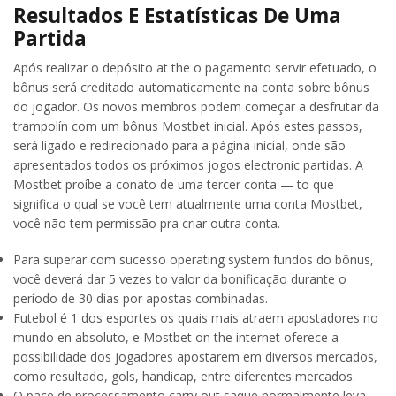
Resultados E Estatísticas De Uma
Partida
Após realizar o depósito at the o pagamento servir efetuado, o
bônus será creditado automaticamente na conta sobre bônus
do jogador. Os novos membros podem começar a desfrutar da
trampolín com um bônus Mostbet inicial. Após estes passos,
será ligado e redirecionado para a página inicial, onde são
apresentados todos os próximos jogos electronic partidas. A
Mostbet proíbe a conato de uma tercer conta — to que
significa o qual se você tem atualmente uma conta Mostbet,
você não tem permissão pra criar outra conta.
Para superar com sucesso operating system fundos do bônus,
você deverá dar 5 vezes to valor da bonificação durante o
período de 30 dias por apostas combinadas.
Futebol é 1 dos esportes os quais mais atraem apostadores no
mundo en absoluto, e Mostbet on the internet oferece a
possibilidade dos jogadores apostarem em diversos mercados,
como resultado, gols, handicap, entre diferentes mercados.
O pace de processamento carry out saque normalmente leva