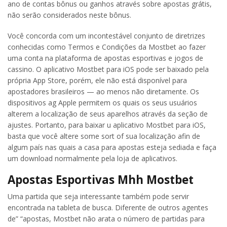
ano de contas bônus ou ganhos através sobre apostas grátis,
não serão considerados neste bônus.
Você concorda com um incontestável conjunto de diretrizes
conhecidas como Termos e Condições da Mostbet ao fazer
uma conta na plataforma de apostas esportivas e jogos de
cassino. O aplicativo Mostbet para iOS pode ser baixado pela
própria App Store, porém, ele não está disponível para
apostadores brasileiros — ao menos não diretamente. Os
dispositivos ag Apple permitem os quais os seus usuários
alterem a localização de seus aparelhos através da seção de
ajustes. Portanto, para baixar u aplicativo Mostbet para iOS,
basta que você altere some sort of sua localização afin de
algum país nas quais a casa para apostas esteja sediada e faça
um download normalmente pela loja de aplicativos.
Apostas Esportivas Mhh Mostbet
Uma partida que seja interessante também pode servir
encontrada na tableta de busca. Diferente de outros agentes
de” “apostas, Mostbet não arata o número de partidas para