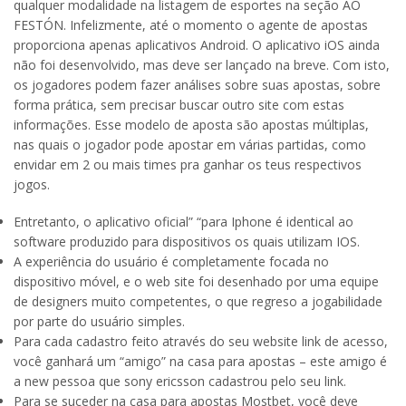
qualquer modalidade na listagem de esportes na seção AO
FESTÓN. Infelizmente, até o momento o agente de apostas
proporciona apenas aplicativos Android. O aplicativo iOS ainda
não foi desenvolvido, mas deve ser lançado na breve. Com isto,
os jogadores podem fazer análises sobre suas apostas, sobre
forma prática, sem precisar buscar outro site com estas
informações. Esse modelo de aposta são apostas múltiplas,
nas quais o jogador pode apostar em várias partidas, como
envidar em 2 ou mais times pra ganhar os teus respectivos
jogos.
Entretanto, o aplicativo oficial” “para Iphone é identical ao
software produzido para dispositivos os quais utilizam IOS.
A experiência do usuário é completamente focada no
dispositivo móvel, e o web site foi desenhado por uma equipe
de designers muito competentes, o que regreso a jogabilidade
por parte do usuário simples.
Para cada cadastro feito através do seu website link de acesso,
você ganhará um “amigo” na casa para apostas – este amigo é
a new pessoa que sony ericsson cadastrou pelo seu link.
Para se suceder na casa para apostas Mostbet, você deve