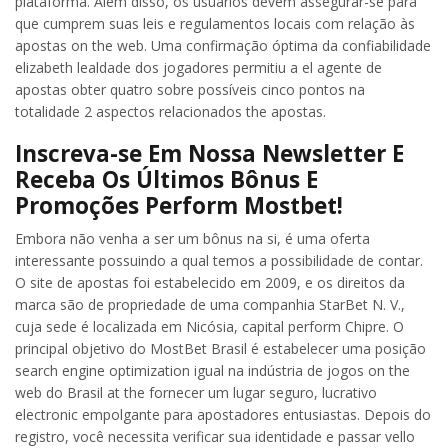
plataforma. Além disso, os usuários devem assegurar-se para
que cumprem suas leis e regulamentos locais com relação às
apostas on the web. Uma confirmação óptima da confiabilidade
elizabeth lealdade dos jogadores permitiu a el agente de
apostas obter quatro sobre possíveis cinco pontos na
totalidade 2 aspectos relacionados the apostas.
Inscreva-se Em Nossa Newsletter E
Receba Os Últimos Bônus E
Promoções Perform Mostbet!
Embora não venha a ser um bônus na si, é uma oferta
interessante possuindo a qual temos a possibilidade de contar.
O site de apostas foi estabelecido em 2009, e os direitos da
marca são de propriedade de uma companhia StarBet N. V.,
cuja sede é localizada em Nicósia, capital perform Chipre. O
principal objetivo do MostBet Brasil é estabelecer uma posição
search engine optimization igual na indústria de jogos on the
web do Brasil at the fornecer um lugar seguro, lucrativo
electronic empolgante para apostadores entusiastas. Depois do
registro, você necessita verificar sua identidade e passar vello