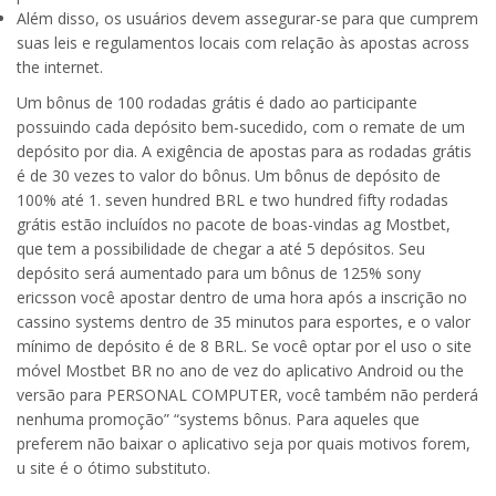
Além disso, os usuários devem assegurar-se para que cumprem
suas leis e regulamentos locais com relação às apostas across
the internet.
Um bônus de 100 rodadas grátis é dado ao participante
possuindo cada depósito bem-sucedido, com o remate de um
depósito por dia. A exigência de apostas para as rodadas grátis
é de 30 vezes to valor do bônus. Um bônus de depósito de
100% até 1. seven hundred BRL e two hundred fifty rodadas
grátis estão incluídos no pacote de boas-vindas ag Mostbet,
que tem a possibilidade de chegar a até 5 depósitos. Seu
depósito será aumentado para um bônus de 125% sony
ericsson você apostar dentro de uma hora após a inscrição no
cassino systems dentro de 35 minutos para esportes, e o valor
mínimo de depósito é de 8 BRL. Se você optar por el uso o site
móvel Mostbet BR no ano de vez do aplicativo Android ou the
versão para PERSONAL COMPUTER, você também não perderá
nenhuma promoção” “systems bônus. Para aqueles que
preferem não baixar o aplicativo seja por quais motivos forem,
u site é o ótimo substituto.