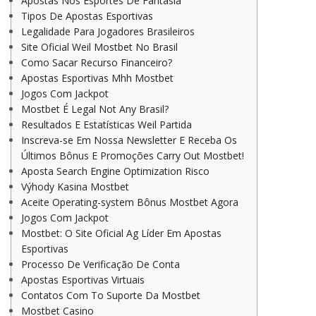
Apostas Nos Esportes De Fantasia
Tipos De Apostas Esportivas
Legalidade Para Jogadores Brasileiros
Site Oficial Weil Mostbet No Brasil
Como Sacar Recurso Financeiro?
Apostas Esportivas Mhh Mostbet
Jogos Com Jackpot
Mostbet É Legal Not Any Brasil?
Resultados E Estatísticas Weil Partida
Inscreva-se Em Nossa Newsletter E Receba Os
Últimos Bônus E Promoções Carry Out Mostbet!
Aposta Search Engine Optimization Risco
Výhody Kasina Mostbet
Aceite Operating-system Bônus Mostbet Agora
Jogos Com Jackpot
Mostbet: O Site Oficial Ag Líder Em Apostas
Esportivas
Processo De Verificação De Conta
Apostas Esportivas Virtuais
Contatos Com To Suporte Da Mostbet
Mostbet Casino