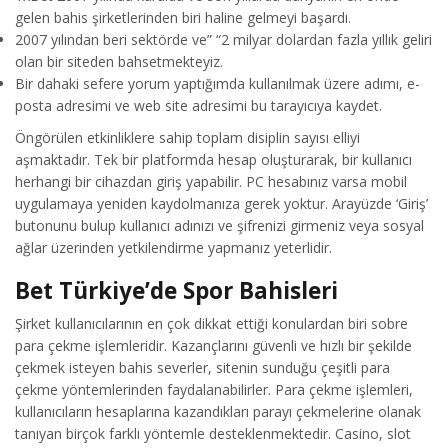
gelen bahis şirketlerinden biri haline gelmeyi başardı.
2007 yılından beri sektörde ve” “2 milyar dolardan fazla yıllık geliri
olan bir siteden bahsetmekteyiz.
Bir dahaki sefere yorum yaptığımda kullanılmak üzere adımı, e-
posta adresimi ve web site adresimi bu tarayıcıya kaydet.
Öngörülen etkinliklere sahip toplam disiplin sayısı elliyi
aşmaktadır. Tek bir platformda hesap oluşturarak, bir kullanıcı
herhangi bir cihazdan giriş yapabilir. PC hesabınız varsa mobil
uygulamaya yeniden kaydolmanıza gerek yoktur. Arayüzde ‘Giriş’
butonunu bulup kullanıcı adınızı ve şifrenizi girmeniz veya sosyal
ağlar üzerinden yetkilendirme yapmanız yeterlidir.
Bet Türkiye’de Spor Bahisleri
Şirket kullanıcılarının en çok dikkat ettiği konulardan biri sobre
para çekme işlemleridir. Kazançlarını güvenli ve hızlı bir şekilde
çekmek isteyen bahis severler, sitenin sunduğu çeşitli para
çekme yöntemlerinden faydalanabilirler. Para çekme işlemleri,
kullanıcıların hesaplarına kazandıkları parayı çekmelerine olanak
tanıyan birçok farklı yöntemle desteklenmektedir. Casino, slot