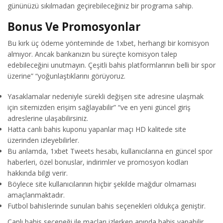
gününüzü sıkılmadan geçirebileceğiniz bir programa sahip.
Bonus Ve Promosyonlar
Bu kırk üç ödeme yönteminde de 1xbet, herhangi bir komisyon
almıyor. Ancak bankanızın bu süreçte komisyon talep
edebileceğini unutmayın. Çeşitli bahis platformlarının belli bir spor
üzerine” “yoğunlaştıklarını görüyoruz.
Yasaklamalar nedeniyle sürekli değişen site adresine ulaşmak
için sitemizden erişim sağlayabilir” “ve en yeni güncel giriş
adreslerine ulaşabilirsiniz.
Hatta canlı bahis kuponu yapanlar maçı HD kalitede site
üzerinden izleyebilirler.
Bu anlamda, 1xbet Tweets hesabı, kullanıcılarına en güncel spor
haberleri, özel bonuslar, indirimler ve promosyon kodları
hakkında bilgi verir.
Böylece site kullanıcılarının hiçbir şekilde mağdur olmaması
amaçlanmaktadır.
Futbol bahislerinde sunulan bahis seçenekleri oldukça geniştir.
Canlı bahis seçeneği ile maçları izlerken anında bahis yapabilir,