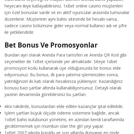
heyecanı ikiye katlayabilirsiniz. 1xBet online casino müşterileri
için özel bonuslar vardır ve en aktif oyuncular arasında turnuvalar
düzenlenir. Müşterinin aynı bahis sitesinde bir hesabı varsa,
sadece casino bölümüne gider veya normal kullanıcı adı ve şifre
ile yetkilendirilir.
Bet Bonus Ve Promosyonlar
Bundan ayrı olarak Anında Para tarnsferi ve Anında QR Kod gibi
seçenekler de 1xBet içerisinde yer almaktadır. Siteye 1xbet
promosyon kodu kullanarak üye olduğunuzda bir bonus elde
ediyorsunuz. Bu bonus, ilk para yatırma işleminizden sonra,
yatırdığınızın iki katı olarak hesabınıza yükleniyor. Kazandığınız
bonusu bazı şartlar altında kullanabiliyorsunuz. Detaylı olarak
yazının devamında görebilirsiniz bu şartları.
Aksi takdirde, bonuslardan elde edilen kazançlar iptal edilebilir.
İşlem şartları büyük ölçüde ödeme sistemine bağlıdır, ancak
1xBet bahis kulübünün yönetimi, en azından kendi taraflarında
geciktirmemek için mümkün olan the girl şeyi yapar.
1xBet 2007 yılında kuruldu ve son yıllarda dünyanın en önde