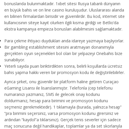
bonuslarıda bulunmaktadır. 1xbet sitesi Rusya tabanlı dünyanın
en büyük bahis ve on line casino kuruluşudur. Uluslararası alanda
en bilinen firmalardan birisidir ve güvenilirdir. Bu kod, internet site
kullanıcısının siteye kayıt olurken ilgili kısma girdiği ve Betlio’da
ekstra kampanya empieza bonusları alabilmesini sağlamaktadır.
Para çekme ihtiyacı duydukları anda idareye yazmaya başlıyorlar.
Bir gambling establishment sitesini aratmayan donanımıyla
gerçekten oyun seçenekleri bol olan bir yelpazeyi Onebahis bize
sunabiliyor.
Yeterli sayıda puan biriktirdikten sonra, belirli koşullarda ücretsiz
bahis yapma hakkı veren bir promosyon kodu ile değiştirilebilirler.
Ayrıca şirket, onu güvenilir bir platform haline getiren Curaçao
eGaming Lisansı ile lisanslanmıştır. Telefonla (cep telefonu
numaranızı yazmanız, SMS ile gelecek onay kodunu
doldurmanız, hesap para birimini ve promosyon kodunu
seçmeniz gerekmektedir). 1 tıklamayla (burada, yalnızca hesap”
“pra birimini seçersiniz, varsa promosyon kodunu girersiniz ve
ardından “kaydol”a tıklarsınız). Gerçek tenis severler için sadece
maç sonucuna değil handikaplar, toplamlar ya da set skorlarıyla