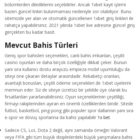
bölümlerden dilediklerini seçebilirler. Ancak 1xbet kayıt işlemi
bazen güncel linkin bulunmaması nedeniyle zor olabiliyor. Bunu
sitemizde yer alan ve otomatik güncellenen 1xbet giriş linkleri ile
rahatça yapabilirsiniz. 2021 yılında 1xbet live adresine güncel giriş
gerçekten bu kadar basit.
Mevcut Bahis Türleri
Geniş spor bahisleri seçenekleri, canlı bahis imkanları, çeşitli
casino oyunları ve daha birçok özelliğiyle dikkat çeker. Bunun
yanı sıra kullanıcı dostu arayüzü empieza mobil uyumluluğu da
siteyi öne çıkaran detaylar arasındadır. Rekabetçi oranları,
avantajlı bonusları, çeşitli ödeme seçenekleri de 1xbet üyelerini
memnun eder. Siz de siteye ücretsiz bir şekilde üye olarak bu
fırsatlardan yararlanabilirsiniz. Oyun seçeneklerinin çeşitliliği,
firmayı rakiplerinden ayıran en önemli özelliklerden biridir. Sitede
futbol, basketbol, ping-pong gibi popüler spor dallarının yanı sıra
e-spor ve dövüş sporlarına da bahis yapılabilir
1x bet
.
Sadece CS, LoL Dota 2 değil, aynı zamanda örneğin Valorant
veya FIFA gibi tüm büyük disiplinlerdeki büyük yarışmalara bahis