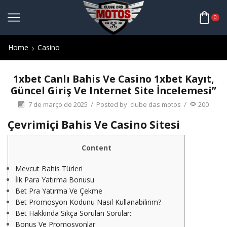
0
Home
Casino
1xbet Canlı Bahis Ve Casino 1xbet Kayıt,
Güncel Giriş Ve Internet Site İncelemesi”
7 de março de 2025
/
Posted by
clube das motos
/
200
Çevrimiçi Bahis Ve Casino Sitesi
Content
Mevcut Bahis Türleri
İlk Para Yatırma Bonusu
Bet Pra Yatırma Ve Çekme
Bet Promosyon Kodunu Nasıl Kullanabilirim?
Bet Hakkında Sıkça Sorulan Sorular:
Bonus Ve Promosyonlar