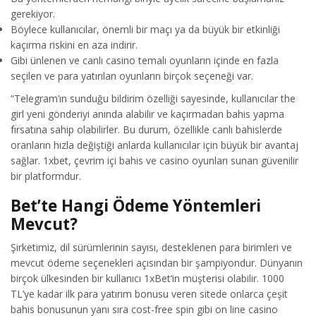
gerekiyor.
Böylece kullanıcılar, önemli bir maçı ya da büyük bir etkinliği
kaçırma riskini en aza indirir.
Gibi ünlenen ve canlı casino temalı oyunların içinde en fazla
seçilen ve para yatırılan oyunların birçok seçeneği var.
“Telegram’ın sunduğu bildirim özelliği sayesinde, kullanıcılar the
girl yeni gönderiyi anında alabilir ve kaçırmadan bahis yapma
fırsatına sahip olabilirler. Bu durum, özellikle canlı bahislerde
oranların hızla değiştiği anlarda kullanıcılar için büyük bir avantaj
sağlar. 1xbet, çevrim içi bahis ve casino oyunları sunan güvenilir
bir platformdur.
Bet’te Hangi Ödeme Yöntemleri
Mevcut?
Şirketimiz, dil sürümlerinin sayısı, desteklenen para birimleri ve
mevcut ödeme seçenekleri açısından bir şampiyondur. Dünyanın
birçok ülkesinden bir kullanıcı 1xBet‘in müşterisi olabilir. 1000
TL’ye kadar ilk para yatırım bonusu veren sitede onlarca çeşit
bahis bonusunun yanı sıra cost-free spin gibi on line casino