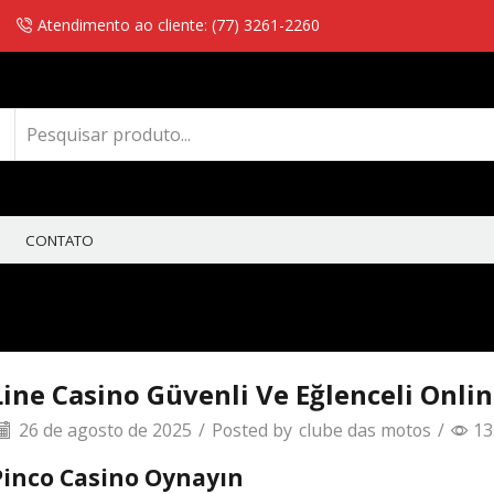
Atendimento ao cliente: (77) 3261-2260
CONTATO
ine Casino Güvenli Ve Eğlenceli Onli
26 de agosto de 2025
/
Posted by
clube das motos
/
13
 Pinco Casino Oynayın