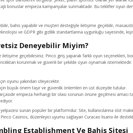
ajlı bonuslar empieza kampanyalar sunmaktadır. Bu teklifler oyun den
ilir, bahis yapabilir ve müşteri desteğiyle iletişime geçebilir, masaüst
nolojisi ve GDPR gibi gizlilik standartlarına uygunluğu sayesinde, kişi
etsiz Deneyebilir Miyim?
iletişime geçebilirsiniz. Pinco giriş yaparak farklı oyun seçenekleri, b
dırıcılıktan korunmak ve güvenli bir şekilde oyun oynamak istemektedir
in oyunu yakından izleyecektir.
no için büyük önem taşır ve güvenlik önlemleri en üst düzeyde tutulur.
parçasıdır empieza herhangi bir olası sorunun önüne geçilmesi amacı ta
ediyor.
yelpazesi sunan popüler bir platformdur. Site, kullanıcılarına slot mak
ki Pinco Casinos, düzenleyici uyumu sağlayan Curacao lisansı ile deste
ambling Establishment Ve Bahis Sitesi