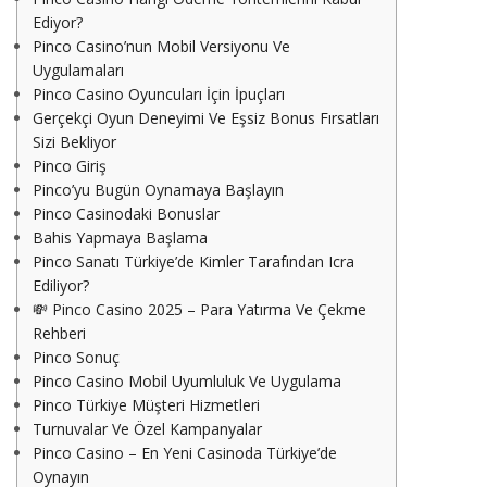
Ediyor?
Pinco Casino’nun Mobil Versiyonu Ve
Uygulamaları
Pinco Casino Oyuncuları İçin İpuçları
Gerçekçi Oyun Deneyimi Ve Eşsiz Bonus Fırsatları
Sizi Bekliyor
Pinco Giriş
Pinco’yu Bugün Oynamaya Başlayın
Pinco Casinodaki Bonuslar
Bahis Yapmaya Başlama
Pinco Sanatı Türkiye’de Kimler Tarafından Icra
Ediliyor?
💸 Pinco Casino 2025 – Para Yatırma Ve Çekme
Rehberi
Pinco Sonuç
Pinco Casino Mobil Uyumluluk Ve Uygulama
Pinco Türkiye Müşteri Hizmetleri
Turnuvalar Ve Özel Kampanyalar
Pinco Casino – En Yeni Casinoda Türkiye’de
Oynayın