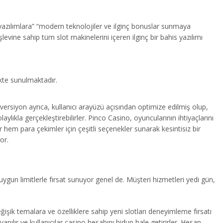
ür yazılımlara” “modern teknolojiler ve ilginç bonuslar sunmaya
evine sahip tüm slot makinelerini içeren ilginç bir bahis yazılımı
ikte sunulmaktadır.
versiyon ayrıca, kullanıcı arayüzü açısından optimize edilmiş olup,
ıkla gerçekleştirebilirler. Pinco Casino, oyuncularının ihtiyaçlarını
 hem para çekimler için çeşitli seçenekler sunarak kesintisiz bir
or.
un limitlerle fırsat sunuyor genel de. Müşteri hizmetleri yedi gün,
işik temalara ve özelliklere sahip yeni slotları deneyimleme fırsatı
pılır ve kullanıcılar casino hesabını hidup hale getirirler. Hesap