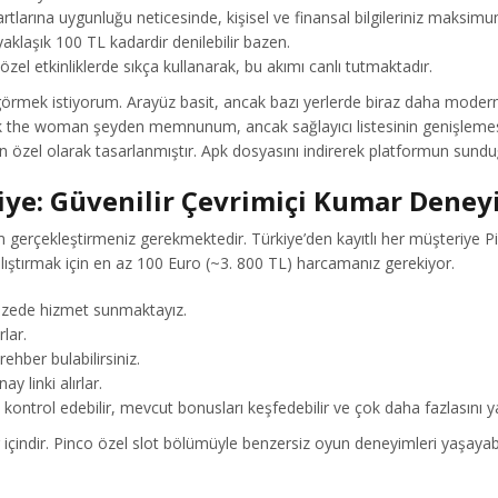
artlarına uygunluğu neticesinde, kişisel ve finansal bilgileriniz maksim
laşık 100 TL kadardir denilebilir bazen.
 etkinliklerde sıkça kullanarak, bu akımı canlı tutmaktadır.
örmek istiyorum. Arayüz basit, ancak bazı yerlerde biraz daha modern d
ilik the woman şeyden memnunum, ancak sağlayıcı listesinin genişlemesi
in özel olarak tasarlanmıştır. Apk dosyasını indirerek platformun sunduğu
ye: Güvenilir Çevrimiçi Kumar Deney
gerçekleştirmeniz gerekmektedir. Türkiye’den kayıtlı her müşteriye Pinc
alıştırmak için en az 100 Euro (~3. 800 TL) harcamanız gerekiyor.
pazede hizmet sunmaktayız.
lar.
ehber bulabilirsiniz.
y linki alırlar.
kontrol edebilir, mevcut bonusları keşfedebilir ve çok daha fazlasını ya
 içindir. Pinco özel slot bölümüyle benzersiz oyun deneyimleri yaşayab