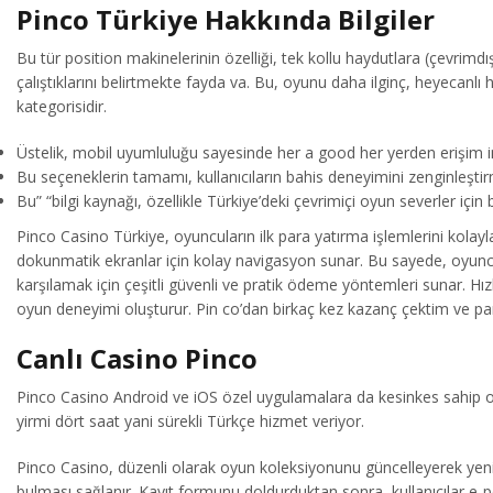
Pinco Türkiye Hakkında Bilgiler
Bu tür position makinelerinin özelliği, tek kollu haydutlara (çevrimdı
çalıştıklarını belirtmekte fayda va. Bu, oyunu daha ilginç, heyecanlı
kategorisidir.
Üstelik, mobil uyumluluğu sayesinde her a good her yerden erişim 
Bu seçeneklerin tamamı, kullanıcıların bahis deneyimini zenginleştirm
Bu” “bilgi kaynağı, özellikle Türkiye’deki çevrimiçi oyun severler içi
Pinco Casino Türkiye, oyuncuların ilk para yatırma işlemlerini kolayl
dokunmatik ekranlar için kolay navigasyon sunar. Bu sayede, oyuncula
karşılamak için çeşitli güvenli ve pratik ödeme yöntemleri sunar. Hız
oyun deneyimi oluşturur. Pin co’dan birkaç kez kazanç çektim ve par
Canlı Casino Pinco
Pinco Casino Android ve iOS özel uygulamalara da kesinkes sahip ol
yirmi dört saat yani sürekli Türkçe hizmet veriyor.
Pinco Casino, düzenli olarak oyun koleksiyonunu güncelleyerek yeni v
bulması sağlanır. Kayıt formunu doldurduktan sonra, kullanıcılar e-pos