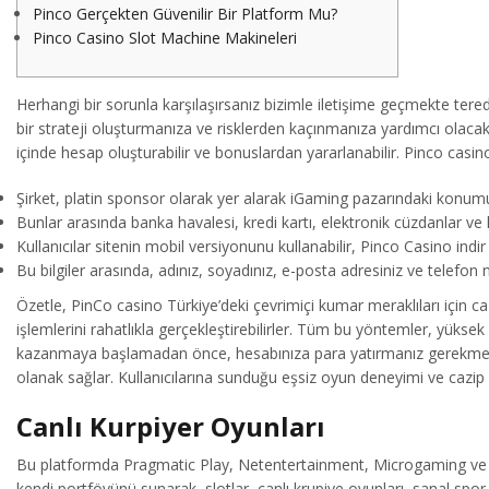
Pinco Gerçekten Güvenilir Bir Platform Mu?
Pinco Casino Slot Machine Makineleri
Herhangi bir sorunla karşılaşırsanız bizimle iletişime geçmekte tere
bir strateji oluşturmanıza ve risklerden kaçınmanıza yardımcı olacak.
içinde hesap oluşturabilir ve bonuslardan yararlanabilir. Pinco casin
Şirket, platin sponsor olarak yer alarak iGaming pazarındaki konum
Bunlar arasında banka havalesi, kredi kartı, elektronik cüzdanlar ve 
Kullanıcılar sitenin mobil versiyonunu kullanabilir, Pinco Casino indir
Bu bilgiler arasında, adınız, soyadınız, e-posta adresiniz ve telefon 
Özetle, PinCo casino Türkiye’deki çevrimiçi kumar meraklıları için c
işlemlerini rahatlıkla gerçekleştirebilirler. Tüm bu yöntemler, yüksek
kazanmaya başlamadan önce, hesabınıza para yatırmanız gerekmekted
olanak sağlar. Kullanıcılarına sunduğu eşsiz oyun deneyimi ve cazip 
Canlı Kurpiyer Oyunları
Bu platformda Pragmatic Play, Netentertainment, Microgaming ve Pl
kendi portföyünü sunarak, slotlar, canlı krupiye oyunları, sanal spo