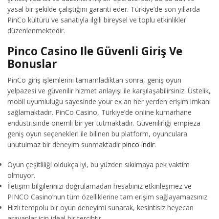
yasal bir şekilde çalıştığını garanti eder. Türkiye’de son yıllarda
PinCo kültürü ve sanatıyla ilgili bireysel ve toplu etkinlikler
düzenlenmektedir.
Pinco Casino Ile Güvenli Giriş Ve
Bonuslar
PinCo giriş işlemlerini tamamladıktan sonra, geniş oyun
yelpazesi ve güvenilir hizmet anlayışı ile karşılaşabilirsiniz. Üstelik,
mobil uyumluluğu sayesinde your ex an her yerden erişim imkanı
sağlamaktadır. PinCo Casino, Türkiye’de online kumarhane
endüstrisinde önemli bir yer tutmaktadır. Güvenilirliği empieza
geniş oyun seçenekleri ile bilinen bu platform, oyunculara
unutulmaz bir deneyim sunmaktadır
pinco indir
.
Oyun çeşitliliği oldukça iyi, bu yüzden sıkılmaya pek vaktim
olmuyor.
İletişim bilgilerinizi doğrulamadan hesabınız etkinleşmez ve
PINCO Casino’nun tüm özelliklerine tam erişim sağlayamazsınız.
Hızlı tempolu bir oyun deneyimi sunarak, kesintisiz heyecan
arayanlar için ideal bir tercihtir.