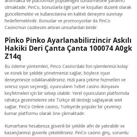
artırmakta ve platformun popülerliğini sürdürmesine yardımcı
olmaktadır. PinCo, bonuslarla ilgili şart ve koşulları düzenli olarak
güncellemekte ve kullanıcılarına en kaliteli deneyimi sunmayı
hedeflemektedir. Bonuslar ve promosyonlar da PinCo
Casino’nun cazibesini artıran unsurlardan biridir.
Pi̇nko Pinko Ayarlanabilirzincir Askılı
Hakiki Deri Çanta Çanta 100074 A0gk
Z14q
Bu ödeme yöntemleri, Pinco Casino’daki fon işlemlerinizi kolay
ve esnek bir şekilde yönetmenizi sağlar, böylece oyun
deneyiminize odaklanabilirsiniz. Hızlı para çekme hizmetleri ve
sınırsız oyun seçeneği, oyuncuların 1xBet casino dünyasını
keşfetmeleri için bir sebep olabilir. Yerel oyuncuların platformda
rahatça gezinmelerini site Türkçe dil desteği sağlayarak weil
sağlar. PinCo Online casino, Türkiye’de popüler bir çevrimiçi
kumar platformu olarak öne çıkmaktadır.
Kumarhane hesabınıza güvenli bir şekilde afin de yatırabilir ve
kazançlarınızı güvenle çekebilirsiniz. PinCo casino giriş, sorumlu