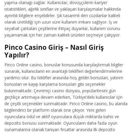
yapma olanağı sağlar. Kullanıcılar, dövüşçülerin kariyer
istatistikleri, ağırlık sınıfları ve yaklaşan karşılaşmalar hakkında
ayrıntılı bilgilere erişebilirler. Şık tasarımlı deri cüzdanlar kaliteli
olarak üretildiği için uzun süre kullanım imkanı sağlıyor. İş ve
seyahat çantaları çeşitlerine ihtiyaç duyanlar, kullanım sorunu
yaşamamak için her zaman kaliteli ürünleri seçmeye çalışıyor.
Pinco Casino Giriş – Nasıl Giriş
Yapılır?
Pinco Online casino, bonuslar konusunda karşılaştırmalı bilgiler
sunarak, kullanıcıların en avantajlı teklifleri değerlendirmelerine
yardımcı olur. Bu teklifler arasında hoş geldin bonusları, yatırım
bonusları ve kayıp karşılama bonusları gibi seçenekler
bulunmaktadır. Çevrimiçi casino dünyası, popülaritesini gün
geçtikçe artırmaya devam ederken, Türkiye’deki kullanıcılar için
de çeşitli seçenekler sunmaktadır. Pinco Online casino, bu alanda
bilgilendirici bir platform olarak öne çıkıyor. Yeni gelen
oyunculara ödül ve aktif oyunculara düşük miktarda bahis ve
depozito bonusu sunmaktadır. Oyuncuların daha fazla oyun
oynamalarına olanak tanıyan fırsatlar arasında ilk depozito