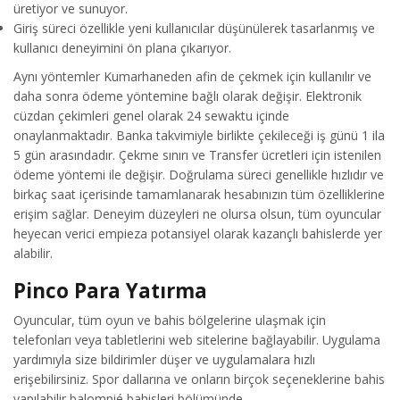
üretiyor ve sunuyor.
Giriş süreci özellikle yeni kullanıcılar düşünülerek tasarlanmış ve
kullanıcı deneyimini ön plana çıkarıyor.
Aynı yöntemler Kumarhaneden afin de çekmek için kullanılır ve
daha sonra ödeme yöntemine bağlı olarak değişir. Elektronik
cüzdan çekimleri genel olarak 24 sewaktu içinde
onaylanmaktadır. Banka takvimiyle birlikte çekileceği iş günü 1 ila
5 gün arasındadır. Çekme sınırı ve Transfer ücretleri için istenilen
ödeme yöntemi ile değişir. Doğrulama süreci genellikle hızlıdır ve
birkaç saat içerisinde tamamlanarak hesabınızın tüm özelliklerine
erişim sağlar. Deneyim düzeyleri ne olursa olsun, tüm oyuncular
heyecan verici empieza potansiyel olarak kazançlı bahislerde yer
alabilir.
Pinco Para Yatırma
Oyuncular, tüm oyun ve bahis bölgelerine ulaşmak için
telefonları veya tabletlerini web sitelerine bağlayabilir. Uygulama
yardımıyla size bildirimler düşer ve uygulamalara hızlı
erişebilirsiniz. Spor dallarına ve onların birçok seçeneklerine bahis
yapılabilir balompié bahisleri bölümünde.