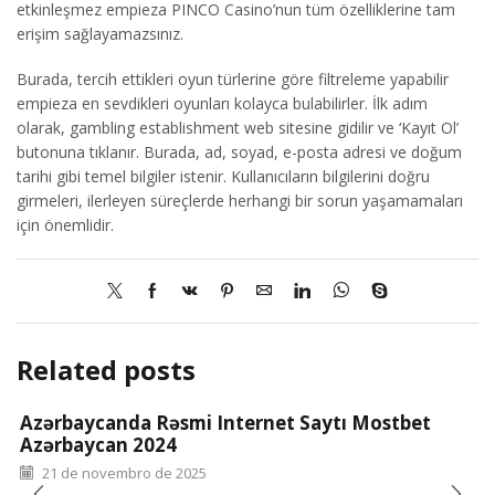
etkinleşmez empieza PINCO Casino’nun tüm özelliklerine tam
erişim sağlayamazsınız.
Burada, tercih ettikleri oyun türlerine göre filtreleme yapabilir
empieza en sevdikleri oyunları kolayca bulabilirler. İlk adım
olarak, gambling establishment web sitesine gidilir ve ‘Kayıt Ol’
butonuna tıklanır. Burada, ad, soyad, e-posta adresi ve doğum
tarihi gibi temel bilgiler istenir. Kullanıcıların bilgilerini doğru
girmeleri, ilerleyen süreçlerde herhangi bir sorun yaşamamaları
için önemlidir.
Related posts
Azərbaycanda Rəsmi Internet Saytı Mostbet
Azərbaycan 2024
21 de novembro de 2025