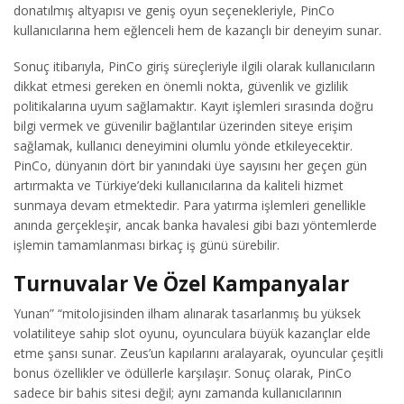
donatılmış altyapısı ve geniş oyun seçenekleriyle, PinCo
kullanıcılarına hem eğlenceli hem de kazançlı bir deneyim sunar.
Sonuç itibarıyla, PinCo giriş süreçleriyle ilgili olarak kullanıcıların
dikkat etmesi gereken en önemli nokta, güvenlik ve gizlilik
politikalarına uyum sağlamaktır. Kayıt işlemleri sırasında doğru
bilgi vermek ve güvenilir bağlantılar üzerinden siteye erişim
sağlamak, kullanıcı deneyimini olumlu yönde etkileyecektir.
PinCo, dünyanın dört bir yanındaki üye sayısını her geçen gün
artırmakta ve Türkiye’deki kullanıcılarına da kaliteli hizmet
sunmaya devam etmektedir. Para yatırma işlemleri genellikle
anında gerçekleşir, ancak banka havalesi gibi bazı yöntemlerde
işlemin tamamlanması birkaç iş günü sürebilir.
Turnuvalar Ve Özel Kampanyalar
Yunan” “mitolojisinden ilham alınarak tasarlanmış bu yüksek
volatiliteye sahip slot oyunu, oyunculara büyük kazançlar elde
etme şansı sunar. Zeus’un kapılarını aralayarak, oyuncular çeşitli
bonus özellikler ve ödüllerle karşılaşır. Sonuç olarak, PinCo
sadece bir bahis sitesi değil; aynı zamanda kullanıcılarının