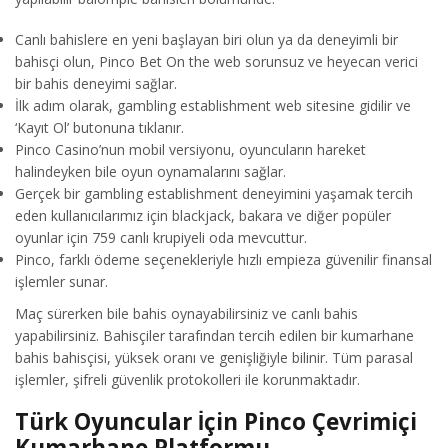
Canlı bahislere en yeni başlayan biri olun ya da deneyimli bir
bahisçi olun, Pinco Bet On the web sorunsuz ve heyecan verici
bir bahis deneyimi sağlar.
İlk adım olarak, gambling establishment web sitesine gidilir ve
‘Kayıt Ol’ butonuna tıklanır.
Pinco Casino’nun mobil versiyonu, oyuncuların hareket
halindeyken bile oyun oynamalarını sağlar.
Gerçek bir gambling establishment deneyimini yaşamak tercih
eden kullanıcılarımız için blackjack, bakara ve diğer popüler
oyunlar için 759 canlı krupiyeli oda mevcuttur.
Pinco, farklı ödeme seçenekleriyle hızlı empieza güvenilir finansal
işlemler sunar.
Maç sürerken bile bahis oynayabilirsiniz ve canlı bahis
yapabilirsiniz. Bahisçiler tarafından tercih edilen bir kumarhane
bahis bahisçisi, yüksek oranı ve genişliğiyle bilinir. Tüm parasal
işlemler, şifreli güvenlik protokolleri ile korunmaktadır.
Türk Oyuncular İçin Pinco Çevrimiçi
Kumarhane Platformu