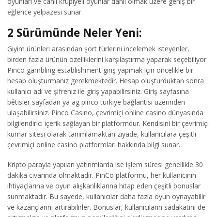
oyunları ve canlı krupiyeli oyunlar dahil olmak üzere geniş bir
eğlence yelpazesi sunar.
2 Sürümünde Neler Yeni:
Giyim ürünleri arasından şort türlerini incelemek isteyenler,
birden fazla ürünün özelliklerini karşılaştırma yaparak seçebiliyor.
Pinco gambling establishment giriş yapmak için öncelikle bir
hesap oluşturmanız gerekmektedir. Hesap oluşturduktan sonra
kullanıcı adı ve şifreniz ile giriş yapabilirsiniz. Giriş sayfasına
bêtisier sayfadan ya ag pinco türkiye bağlantısı üzerinden
ulaşabilirsiniz. Pinco Casino, çevrimiçi online casino dünyasında
bilgilendirici içerik sağlayan bir platformdur. Kendisini bir çevrimiçi
kumar sitesi olarak tanımlamaktan ziyade, kullanıcılara çeşitli
çevrimiçi online casino platformları hakkında bilgi sunar.
Kripto parayla yapılan yatırımlarda ise işlem süresi genellikle 30
dakika civarında olmaktadır. PinCo platformu, her kullanıcının
ihtiyaçlarına ve oyun alışkanlıklarına hitap eden çeşitli bonuslar
sunmaktadır. Bu sayede, kullanıcılar daha fazla oyun oynayabilir
ve kazançlarını artırabilirler. Bonuslar, kullanıcıların sadakatini de