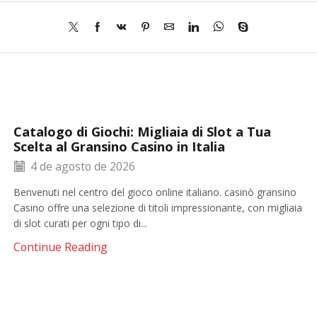
Catalogo di Giochi: Migliaia di Slot a Tua
Scelta al Gransino Casino in Italia
4 de agosto de 2026
Benvenuti nel centro del gioco online italiano. casinò gransino
Casino offre una selezione di titoli impressionante, con migliaia
di slot curati per ogni tipo di...
Continue Reading