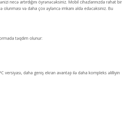
zi necə artırdığını öyrənəcəksiniz. Mobil cihazlarınızda rahat bir
adə olunması və daha çox əyləncə imkanı əldə edəcəksiniz. Bu
 formada təqdim olunur:
 PC versiyası, daha geniş ekran avantajı ilə daha kompleks əlilliyin