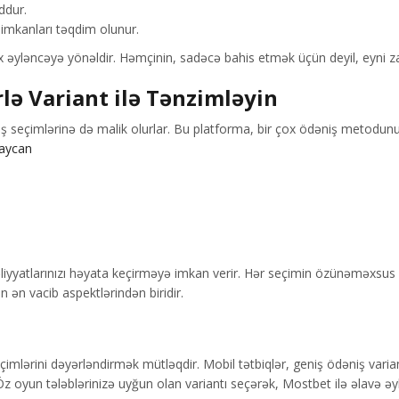
ddur.
 imkanları təqdim olunur.
çox əyləncəyə yönəldir. Həmçinin, sadəcə bahis etmək üçün deyil, eyni 
lə Variant ilə Tənzimləyin
iş seçimlərinə də malik olurlar. Bu platforma, bir çox ödəniş metodunu
aycan
əliyyatlarınızı həyata keçirməyə imkan verir. Hər seçimin özünəməxsus ü
n ən vacib aspektlərindən biridir.
lərini dəyərləndirmək mütləqdir. Mobil tətbiqlər, geniş ödəniş variantl
Öz oyun tələblərinizə uyğun olan variantı seçərək, Mostbet ilə əlavə ə