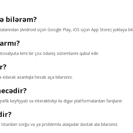
yə bilərəm?
larından (Android üçün Google Play, iOS üçün App Store) yükləyə bilə
varmı?
iptovalyuta kimi bir çox ödəniş sistemlərini qəbul edir.
r?
edərək asanlıqla hesab aça bilərsiniz.
necədir?
fik keyfiyyəti və interaktivliyi ilə digər platformalardan fərqlənir.
dir?
İstənilən sorğu və ya problemlə əlaqədar dəstək ala bilərsiniz.