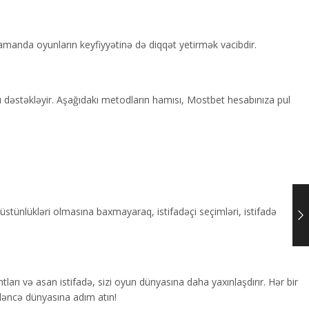
zamanda oyunların keyfiyyətinə də diqqət yetirmək vacibdir.
 dəstəkləyir. Aşağıdakı metodların hamısı, Mostbet hesabınıza pul
stünlükləri olmasına baxmayaraq, istifadəçi seçimləri, istifadə
arı və asan istifadə, sizi oyun dünyasına daha yaxınlaşdırır. Hər bir
yləncə dünyasına adım atın!