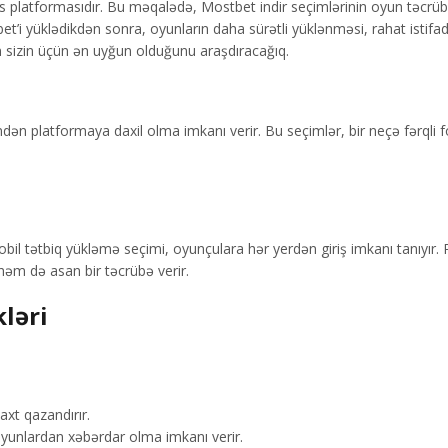
platformasıdır. Bu məqalədə, Mostbet indir seçimlərinin oyun təcrübəni
’i yüklədikdən sonra, oyunların daha sürətli yüklənməsi, rahat istif
rın sizin üçün ən uyğun olduğunu araşdıracağıq.
indən platformaya daxil olma imkanı verir. Bu seçimlər, bir neçə fərqli
. Mobil tətbiq yükləmə seçimi, oyunçulara hər yerdən giriş imkanı tanıyır.
 həm də asan bir təcrübə verir.
ləri
axt qazandırır.
 oyunlardan xəbərdar olma imkanı verir.